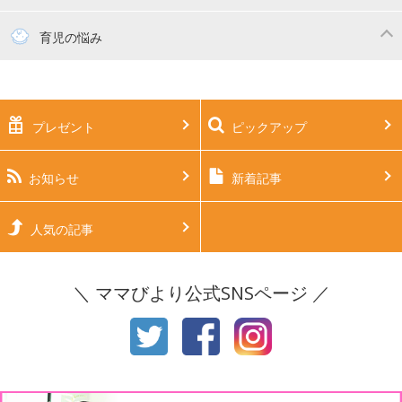
妊活
妊娠初期（0～4ヶ月）
育児の悩み
妊娠中期（5～7ヶ月）
妊娠後期（8ヶ月〜出産）
新生児
生後1ヶ月
プレゼント
ピックアップ
生後2ヶ月
生後3ヶ月
生後4ヶ月
生後5ヶ月
お知らせ
新着記事
生後6ヶ月
生後7ヶ月
人気の記事
生後8ヶ月
生後9ヶ月
＼ ママびより公式SNSページ ／
生後10ヶ月
生後11ヶ月
1才
2才