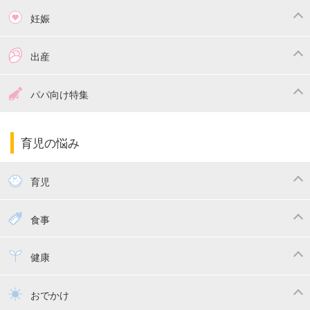
妊娠
つわり
妊娠中の体重管理
出産
妊娠中の食事
妊娠中の病気
出産準備
戌の日・安産祈願
パパ向け特集
妊娠中の補助金・費用
双子
陣痛・出産
命名・名づけ
パパ向け特集
育児の悩み
エコー写真
マタニティウェア
産後ダイエット
育児
妊娠
赤ちゃんのお世話
授乳・母乳育児
食事
寝かしつけ
断乳・卒乳
離乳食
幼児食
健康
トイトレ
育児グッズ
乳幼児健診・予防接種
子供の病気・怪我
おでかけ