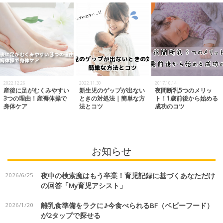
2022.12.26
2022.11.30
2017.10.14
産後に足がむくみやすい
新生児のゲップが出ない
夜間断乳5つのメリッ
3つの理由！産褥体操で
ときの対処法｜簡単な方
ト！1歳前後から始める
身体ケア
法とコツ
成功のコツ
お知らせ
2026/6/25
夜中の検索魔はもう卒業！育児記録に基づくあなただけ
の回答「My育児アシスト」
2026/1/20
離乳食準備をラクに♪今食べられるBF（ベビーフード）
が2タップで探せる