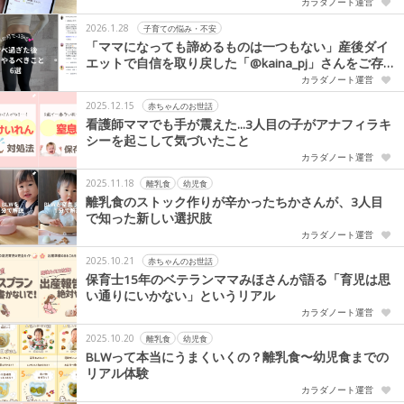
カラダノート運営
2026.1.28
子育ての悩み・不安
「ママになっても諦めるものは一つもない」産後ダイ
エットで自信を取り戻した「@kaina_pj」さんをご存
じですか？
カラダノート運営
2025.12.15
赤ちゃんのお世話
看護師ママでも手が震えた...3人目の子がアナフィラキ
シーを起こして気づいたこと
カラダノート運営
2025.11.18
離乳食
幼児食
離乳食のストック作りが辛かったちかさんが、3人目
で知った新しい選択肢
カラダノート運営
2025.10.21
赤ちゃんのお世話
保育士15年のベテランママみほさんが語る「育児は思
い通りにいかない」というリアル
カラダノート運営
2025.10.20
離乳食
幼児食
BLWって本当にうまくいくの？離乳食〜幼児食までの
リアル体験
カラダノート運営