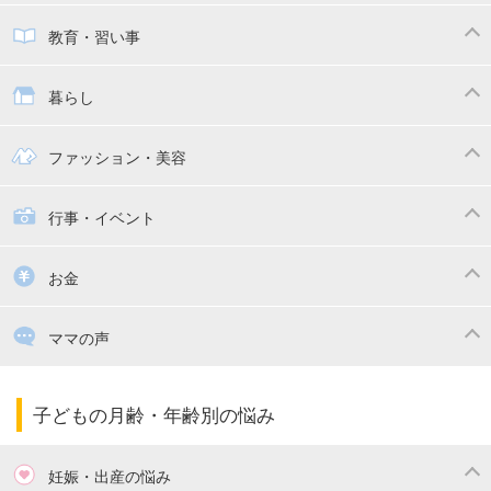
子供とおでかけ
ベビーカー
教育・習い事
抱っこ紐
教育・習い事
子供の成長
暮らし
幼稚園
保育園
ママの日常
時短家事
ファッション・美容
絵本
おもちゃ・あそび
家族関係・夫婦関係
収納・整理術
子供の服・ファッション
行事・イベント
掃除
漫画
子供のお祝い・行事
お金
出産祝い・内祝い
住宅購入
育児中の補助金・費用
ママの声
ママの仕事（保活・復職）
家計管理・マネー
子育てコラム
子育ての悩み・不安
子どもの月齢・年齢別の悩み
妊娠・出産の悩み