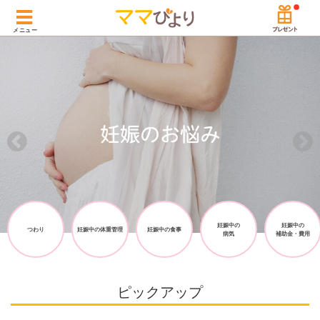
メニュー
妊娠中の
妊娠中の
つわり
妊娠中の体重管理
妊娠中の食事
病気
補助金・費用
ピックアップ