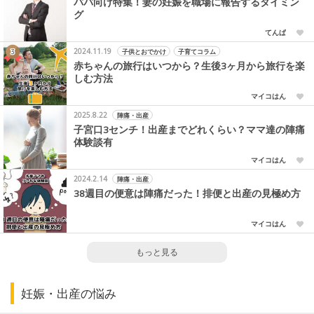
パパ向け特集！妻の妊娠を職場に報告するタイミン
グ
てんぱ
2024.11.19
子供とおでかけ
子育てコラム
赤ちゃんの旅行はいつから？生後3ヶ月から旅行を楽
しむ方法
マイコはん
2025.8.22
陣痛・出産
子宮口3センチ！出産までどれくらい？ママ達の陣痛
体験談有
マイコはん
2024.2.14
陣痛・出産
38週目の便意は陣痛だった！排便と出産の見極め方
マイコはん
もっと見る
妊娠・出産の悩み