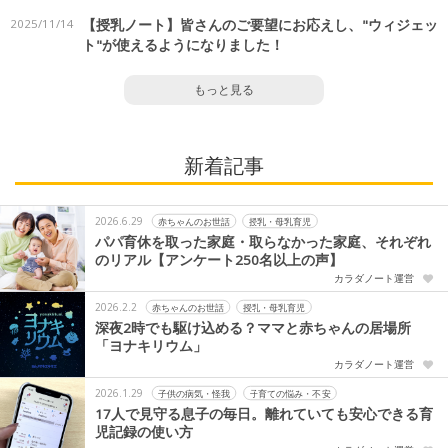
2025/11/14
【授乳ノート】皆さんのご要望にお応えし、"ウィジェッ
ト"が使えるようになりました！
もっと見る
新着記事
2026.6.29
赤ちゃんのお世話
授乳・母乳育児
パパ育休を取った家庭・取らなかった家庭、それぞれ
のリアル【アンケート250名以上の声】
カラダノート運営
2026.2.2
赤ちゃんのお世話
授乳・母乳育児
深夜2時でも駆け込める？ママと赤ちゃんの居場所
「ヨナキリウム」
カラダノート運営
2026.1.29
子供の病気・怪我
子育ての悩み・不安
17人で見守る息子の毎日。離れていても安心できる育
児記録の使い方