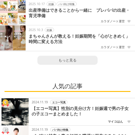
2025.10.17
妊娠
パパ向け特集
出産準備はできることから一緒に プレパパの出産・
育児準備
カラダノート運営
2025.10.3
妊娠
まちゃんさんが教える！妊娠期間を「心がときめく」
時間に変える方法
カラダノート運営
もっと見る
人気の記事
2024.11.19
エコー写真
【エコー写真】性別の見分け方！妊娠週で男の子女
の子エコーまとめました！
マイコはん
2024.11.19
パパ向け特集