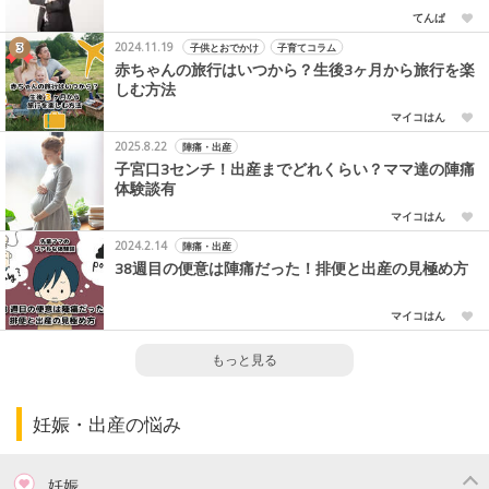
てんぱ
2024.11.19
子供とおでかけ
子育てコラム
赤ちゃんの旅行はいつから？生後3ヶ月から旅行を楽
しむ方法
マイコはん
2025.8.22
陣痛・出産
子宮口3センチ！出産までどれくらい？ママ達の陣痛
体験談有
マイコはん
2024.2.14
陣痛・出産
38週目の便意は陣痛だった！排便と出産の見極め方
マイコはん
もっと見る
妊娠・出産の悩み
妊娠