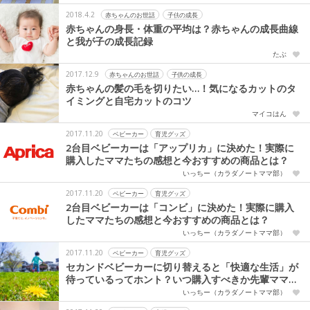
2018.4.2
赤ちゃんのお世話
子供の成長
赤ちゃんの身長・体重の平均は？赤ちゃんの成長曲線
と我が子の成長記録
たぶ
2017.12.9
赤ちゃんのお世話
子供の成長
赤ちゃんの髪の毛を切りたい…！気になるカットのタ
イミングと自宅カットのコツ
マイコはん
2017.11.20
ベビーカー
育児グッズ
2台目ベビーカーは「アップリカ」に決めた！実際に
購入したママたちの感想と今おすすめの商品とは？
いっちー（カラダノートママ部）
2017.11.20
ベビーカー
育児グッズ
2台目ベビーカーは「コンビ」に決めた！実際に購入
したママたちの感想と今おすすめの商品とは？
いっちー（カラダノートママ部）
2017.11.20
ベビーカー
育児グッズ
セカンドベビーカーに切り替えると「快適な生活」が
待っているってホント？いつ購入すべきか先輩ママに
調査
いっちー（カラダノートママ部）