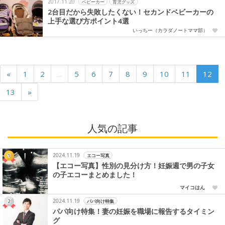
2017.11.20
ベビーカー
育児グッズ
2台目だから失敗したくない！セカンドベビーカーの
上手な選び方ポイント4選
いっちー（カラダノートママ部）
«
1
2
...
5
6
7
8
9
10
11
12
13
»
人気の記事
2024.11.19
エコー写真
【エコー写真】性別の見分け方！妊娠週で男の子女
の子エコーまとめました！
マイコはん
2024.11.19
パパ向け特集
パパ向け特集！妻の妊娠を職場に報告するタイミン
グ