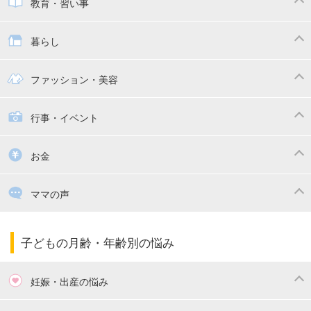
子供とおでかけ
ベビーカー
教育・習い事
抱っこ紐
教育・習い事
子供の成長
暮らし
幼稚園
保育園
ママの日常
時短家事
ファッション・美容
絵本
おもちゃ・あそび
家族関係・夫婦関係
収納・整理術
子供の服・ファッション
行事・イベント
掃除
漫画
子供のお祝い・行事
お金
出産祝い・内祝い
住宅購入
育児中の補助金・費用
ママの声
ママの仕事（保活・復職）
家計管理・マネー
子育てコラム
子育ての悩み・不安
子どもの月齢・年齢別の悩み
妊娠・出産の悩み