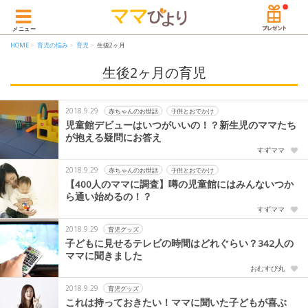
メニュー
HOME
育児の悩み
育児
生後2ヶ月
生後2ヶ月の育児
2018.9.29
赤ちゃんのお世話
子供とおでかけ
児童館デビューはいつがいいの！？新生児のママたち
が抱える疑問にお答え
すずママ
2018.9.29
赤ちゃんのお世話
子供とおでかけ
【400人のママに調査】噂の児童館にはみんないつか
ら通い始めるの！？
すずママ
2018.9.29
育児グッズ
子どもに見せるテレビの時間はどれぐらい？342人の
ママに聞きました
おむすび丸
2018.9.29
育児グッズ
これは持っておきたい！ママに聞いた子どもが喜ぶ