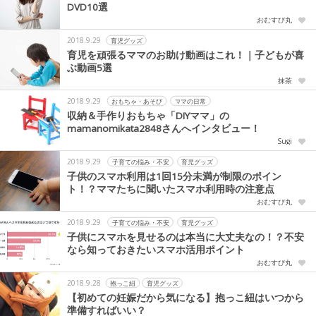
DVD10選
おむすび丸
2018.9.29
育児グッズ
育児を頑張るママのお助け動画はこれ！｜子どもが喜
ぶ動画5選
抹茶
2018.9.29
おもちゃ・あそび
ママの日常
収納＆手作りおもちゃ「DIYママ」の
mamanomikata2848さんへインタビュー！
Sugi
2018.9.29
子育ての悩み・不安
育児グッズ
子供のスマホ利用は1回15分未満が制限のポイン
ト！？ママたちに聞いたスマホ利用時の注意点
おむすび丸
2018.9.29
子育ての悩み・不安
育児グッズ
子供にスマホを見せるのは本当に大丈夫なの！？不安
なら知っておきたいスマホ活用ポイント
おむすび丸
2018.9.28
抱っこ紐
育児グッズ
【初めての妊娠だから気になる】抱っこ紐はいつから
準備すればいい？