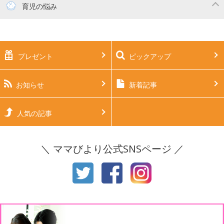
妊活
妊娠初期（0～4ヶ月）
育児の悩み
妊娠中期（5～7ヶ月）
妊娠後期（8ヶ月〜出産）
新生児
生後1ヶ月
プレゼント
ピックアップ
生後2ヶ月
生後3ヶ月
生後4ヶ月
生後5ヶ月
お知らせ
新着記事
生後6ヶ月
生後7ヶ月
人気の記事
生後8ヶ月
生後9ヶ月
＼ ママびより公式SNSページ ／
生後10ヶ月
生後11ヶ月
1才
2才
3才
4才