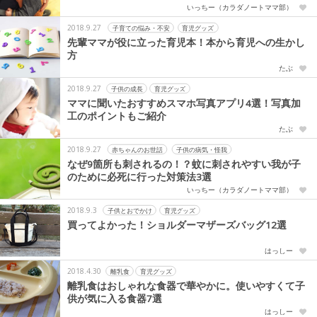
いっちー（カラダノートママ部）
2018.9.27
子育ての悩み・不安
育児グッズ
先輩ママが役に立った育児本！本から育児への生かし
方
たぶ
2018.9.27
子供の成長
育児グッズ
ママに聞いたおすすめスマホ写真アプリ4選！写真加
工のポイントもご紹介
たぶ
2018.9.27
赤ちゃんのお世話
子供の病気・怪我
なぜ9箇所も刺されるの！？蚊に刺されやすい我が子
のために必死に行った対策法3選
いっちー（カラダノートママ部）
2018.9.3
子供とおでかけ
育児グッズ
買ってよかった！ショルダーマザーズバッグ12選
はっしー
2018.4.30
離乳食
育児グッズ
離乳食はおしゃれな食器で華やかに。使いやすくて子
供が気に入る食器7選
はっしー