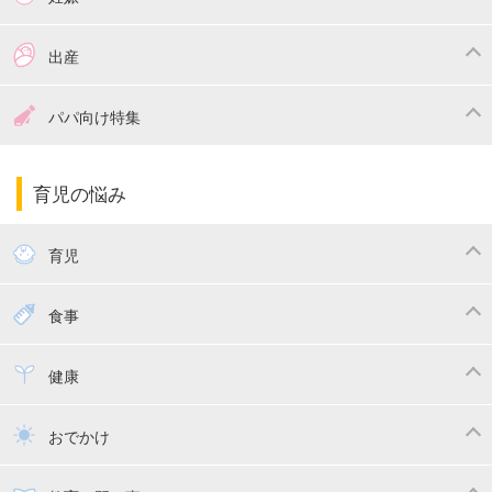
つわり
妊娠中の体重管理
出産
妊娠中の食事
妊娠中の病気
出産準備
戌の日・安産祈願
パパ向け特集
妊娠中の補助金・費用
双子
陣痛・出産
命名・名づけ
パパ向け特集
育児の悩み
エコー写真
マタニティウェア
産後ダイエット
育児
妊娠
赤ちゃんのお世話
授乳・母乳育児
食事
寝かしつけ
断乳・卒乳
離乳食
幼児食
健康
トイトレ
育児グッズ
乳幼児健診・予防接種
子供の病気・怪我
おでかけ