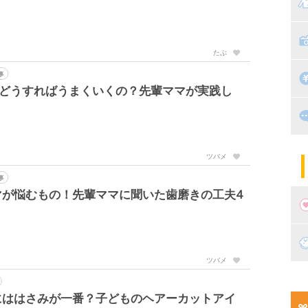
マ
絵
家
子
たぶ
掃
事
漫
一体どうすればうまくいくの？先輩ママが実践し
出
住
マ
子
ツバメ
事
マが悩むもの！先輩ママに聞いた歯磨きの工夫4
妊
ツバメ
妊
新
にははさみが一番？子どものヘアーカットアイ