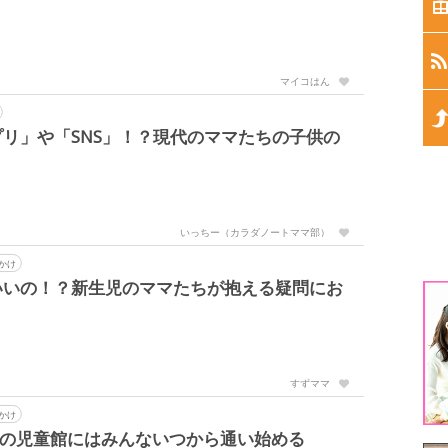
生
生
マイコはん
生
リ」や「SNS」！？現代のママたちの子供の
生
生
いっちー（カラダノートママ部）
かけ
1
いいの！？新生児のママたちが抱える疑問にお
3
5
すずママ
かけ
噂の児童館にはみんないつから通い始める