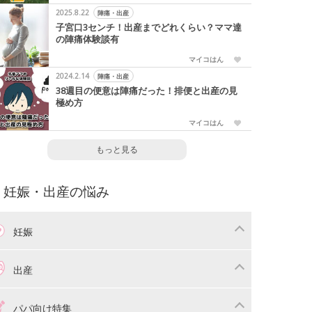
2025.8.22
陣痛・出産
子宮口3センチ！出産までどれくらい？ママ達
の陣痛体験談有
マイコはん
2024.2.14
陣痛・出産
38週目の便意は陣痛だった！排便と出産の見
極め方
マイコはん
もっと見る
妊娠・出産の悩み
妊娠
わり
妊娠中の体重管理
出産
娠中の食事
妊娠中の病気
産準備
戌の日・安産祈願
パパ向け特集