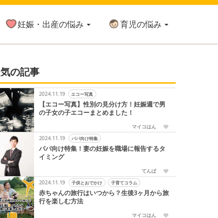
妊娠・出産の悩み
育児の悩み
人気の記事
2024.11.19
エコー写真
【エコー写真】性別の見分け方！妊娠週で男
の子女の子エコーまとめました！
マイコはん
2024.11.19
パパ向け特集
パパ向け特集！妻の妊娠を職場に報告するタ
イミング
てんぱ
2024.11.19
子供とおでかけ
子育てコラム
赤ちゃんの旅行はいつから？生後3ヶ月から旅
行を楽しむ方法
マイコはん