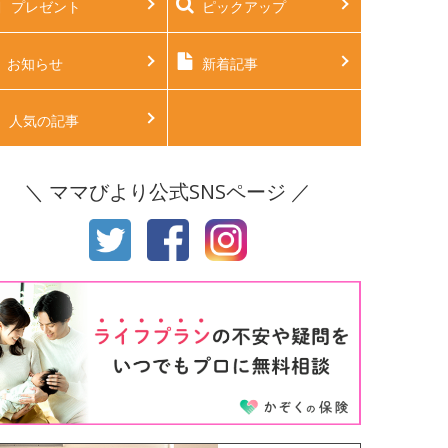
プレゼント
ピックアップ
後2ヶ月
生後3ヶ月
後4ヶ月
生後5ヶ月
お知らせ
新着記事
後6ヶ月
生後7ヶ月
人気の記事
後8ヶ月
生後9ヶ月
＼ ママびより公式SNSページ ／
後10ヶ月
生後11ヶ月
才
2才
才
4才
才
6才