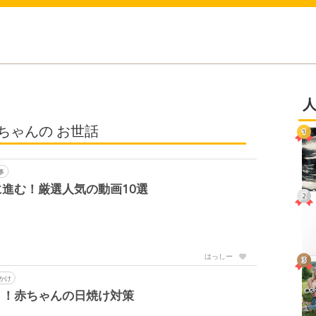
ちゃんの お世話
事
進む！厳選人気の動画10選
はっしー
かけ
う！赤ちゃんの日焼け対策