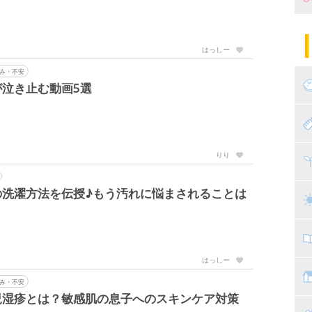
妊
陣
パ
はっしー
エ
産
み・不安
泣き止む動画5選
妊
赤
りり
寝
離
の洗濯方法を伝授♪もう汚れに悩まされることは
ト
乳
子
はっしー
抱
教
み・不安
児湿疹とは？敏感肌の息子へのスキンケア対策
幼