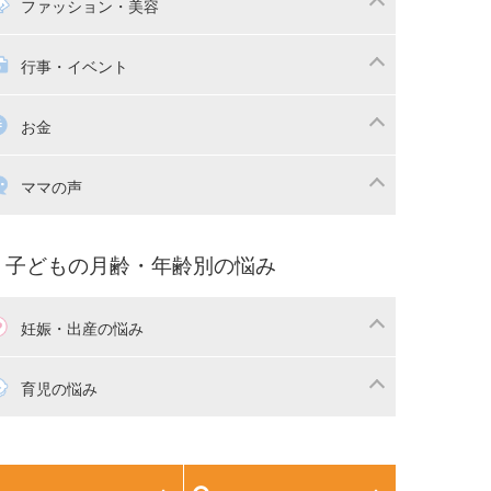
マの日常
時短家事
ファッション・美容
本
おもちゃ・あそび
族関係・夫婦関係
収納・整理術
供の服・ファッション
行事・イベント
除
画
子供のお祝い・行事
お金
産祝い・内祝い
宅購入
育児中の補助金・費用
ママの声
マの仕事（保活・復職）
家計管理・マネー
育てコラム
子育ての悩み・不安
子どもの月齢・年齢別の悩み
妊娠・出産の悩み
活
妊娠初期（0～4ヶ月）
育児の悩み
娠中期（5～7ヶ月）
妊娠後期（8ヶ月〜出産）
生児
生後1ヶ月