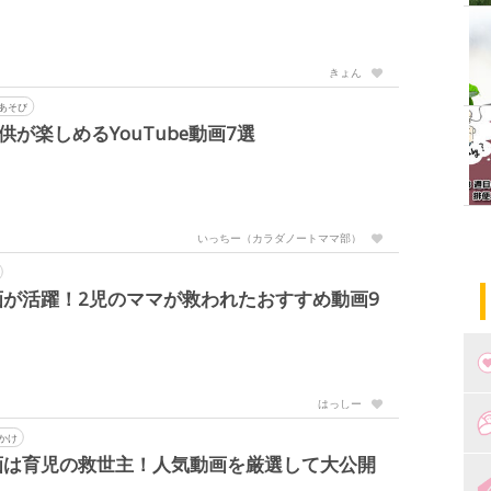
きょん
あそび
供が楽しめるYouTube動画7選
いっちー（カラダノートママ部）
が活躍！2児のママが救われたおすすめ動画9
はっしー
つ
かけ
画は育児の救世主！人気動画を厳選して大公開
妊
出