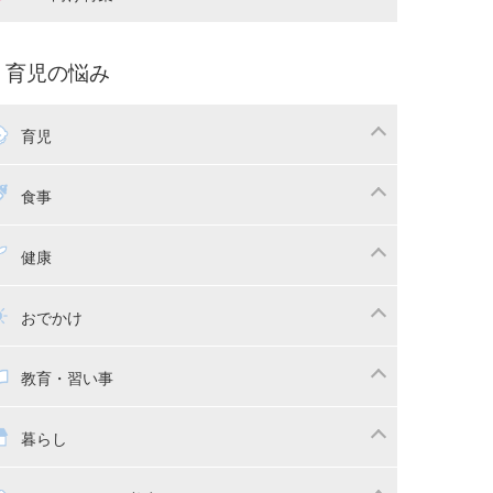
娠中の補助金・費用
双子
痛・出産
命名・名づけ
パ向け特集
育児の悩み
コー写真
マタニティウェア
後ダイエット
育児
娠
ちゃんのお世話
授乳・母乳育児
食事
かしつけ
断乳・卒乳
乳食
幼児食
健康
イトレ
育児グッズ
幼児健診・予防接種
子供の病気・怪我
おでかけ
供とおでかけ
ベビーカー
教育・習い事
っこ紐
育・習い事
子供の成長
暮らし
稚園
保育園