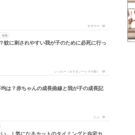
すずママ
・怪我
！？蚊に刺されやすい我が子のために必死に行っ
いっちー（カラダノートママ部）
平均は？赤ちゃんの成長曲線と我が子の成長記
たぶ
たい…！気になるカットのタイミングと自宅カ