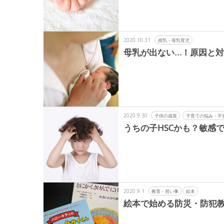
2020.10.31
授乳・母乳育児
母乳が出ない…！原因と
2020.9.30
子供の成長
子育ての悩み・不
うちの子HSCかも？敏感
2020.9.1
教育・習い事
絵本
絵本で始める防災・防犯