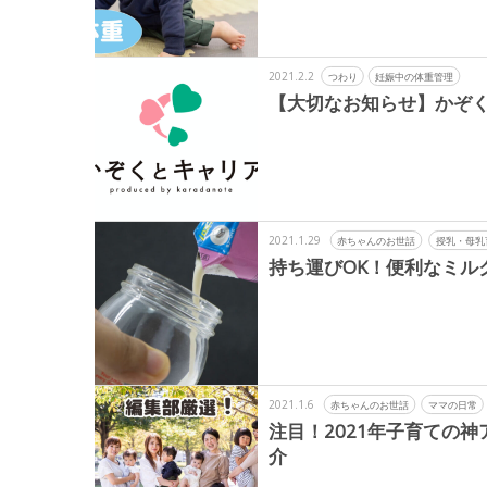
2021.2.2
つわり
妊娠中の体重管理
【大切なお知らせ】かぞ
2021.1.29
赤ちゃんのお世話
授乳・母乳
持ち運びOK！便利なミル
2021.1.6
赤ちゃんのお世話
ママの日常
注目！2021年子育ての
介