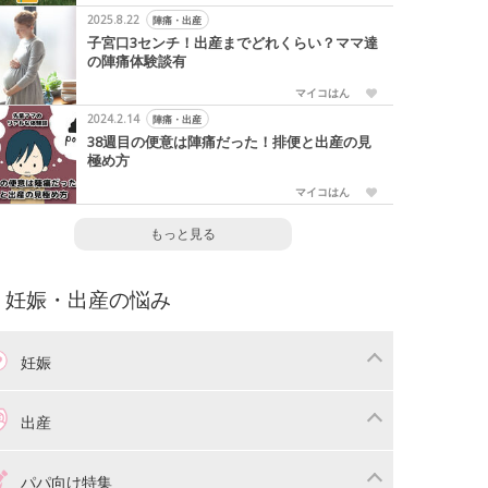
2025.8.22
陣痛・出産
子宮口3センチ！出産までどれくらい？ママ達
の陣痛体験談有
マイコはん
2024.2.14
陣痛・出産
38週目の便意は陣痛だった！排便と出産の見
極め方
マイコはん
もっと見る
妊娠・出産の悩み
妊娠
わり
妊娠中の体重管理
出産
娠中の食事
妊娠中の病気
産準備
戌の日・安産祈願
パパ向け特集