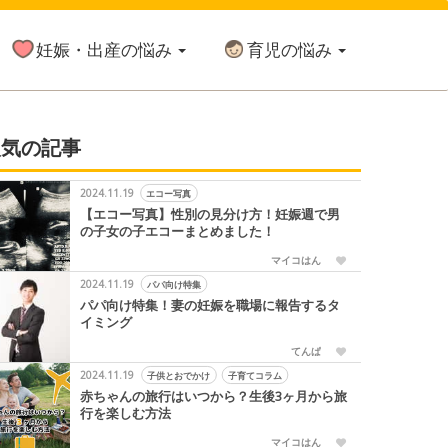
妊娠・出産の悩み
育児の悩み
人気の記事
2024.11.19
エコー写真
【エコー写真】性別の見分け方！妊娠週で男
の子女の子エコーまとめました！
マイコはん
2024.11.19
パパ向け特集
月
生後10ヶ月
生後11ヶ月
1才
2才
3才
4才
5才
6
パパ向け特集！妻の妊娠を職場に報告するタ
イミング
てんぱ
2024.11.19
子供とおでかけ
子育てコラム
赤ちゃんの旅行はいつから？生後3ヶ月から旅
行を楽しむ方法
マイコはん