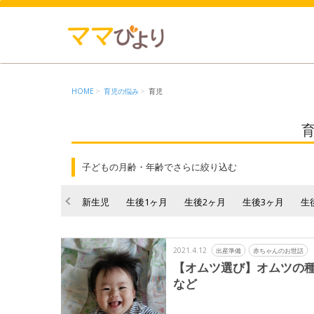
HOME
育児の悩み
育児
子どもの月齢・年齢でさらに絞り込む
新生児
生後1ヶ月
生後2ヶ月
生後3ヶ月
生
2021.4.12
出産準備
赤ちゃんのお世話
【オムツ選び】オムツの
など