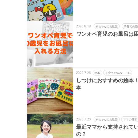
2020.8.18
赤ちゃんのお世話
子育ての悩
ワンオペ育児のお風呂は
2020.7.26
絵本
子育ての悩み・不安
しつけにおすすめの絵本
本
2020.7.20
赤ちゃんのお世話
ママの日常
最近ママから支持されて
の？