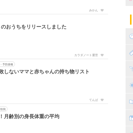
みかん
妊
陣
パ
くのおうちをリリースしました
エ
産
妊
赤
カラダノート運営
・予防接種
寝
離
失敗しないママと赤ちゃんの持ち物リスト
ト
乳
てんぱ
子
・怪我
！月齢別の身長体重の平均
抱
教
幼