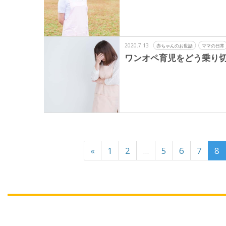
2020.7.13
赤ちゃんのお世話
ママの日常
ワンオペ育児をどう乗り切
«
1
2
...
5
6
7
8