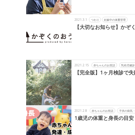
2021.3.1
つわり
妊娠中の体重管理
【大切なお知らせ】かぞ
2021.2.15
赤ちゃんのお世話
乳幼児健診
【完全版】1ヶ月検診で
2021.2.8
赤ちゃんのお世話
子供の病気
1歳児の体重と身長の目安