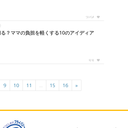
ツバメ
る？ママの負担を軽くする10のアイディア
りり
9
10
11
...
15
16
»