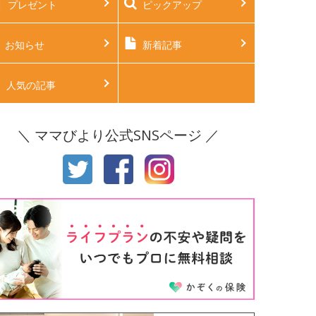
プレゼント
ピックアップ
後2ヶ月
生後3ヶ月
後4ヶ月
生後5ヶ月
お知らせ
新着記事
後6ヶ月
生後7ヶ月
人気の記事
後8ヶ月
生後9ヶ月
＼ ママびより公式SNSページ ／
後10ヶ月
生後11ヶ月
才
2才
才
4才
才
6才