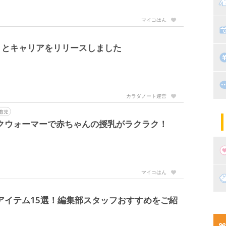
マ
マイコはん
絵
家
子
くとキャリアをリリースしました
掃
漫
出
住
カラダノート運営
マ
子
育児
クウォーマーで赤ちゃんの授乳がラクラク！
マイコはん
妊
神アイテム15選！編集部スタッフおすすめをご紹
妊
新