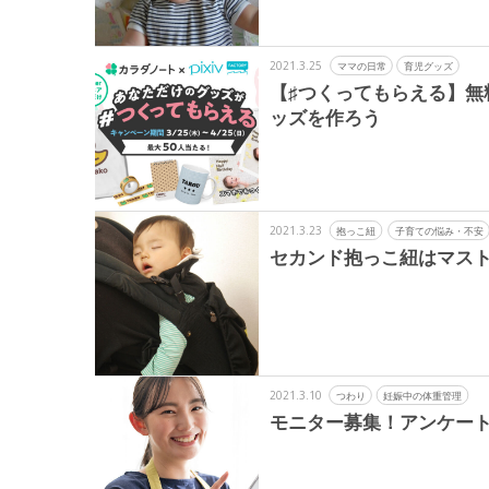
2021.3.25
ママの日常
育児グッズ
【♯つくってもらえる】無料キ
ッズを作ろう
2021.3.23
抱っこ紐
子育ての悩み・不安
セカンド抱っこ紐はマスト
2021.3.10
つわり
妊娠中の体重管理
モニター募集！アンケー