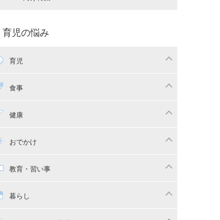
娠中の補助金・費用
双子
痛・出産
命名・名づけ
パ向け特集
育児の悩み
コー写真
マタニティウェア
後ダイエット
育児
娠
ちゃんのお世話
授乳・母乳育児
食事
かしつけ
断乳・卒乳
乳食
幼児食
健康
イトレ
育児グッズ
幼児健診・予防接種
子供の病気・怪我
おでかけ
供とおでかけ
ベビーカー
教育・習い事
っこ紐
育・習い事
子供の成長
暮らし
稚園
保育園