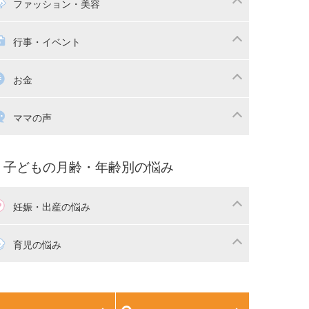
マの日常
時短家事
ファッション・美容
本
おもちゃ・あそび
族関係・夫婦関係
収納・整理術
供の服・ファッション
行事・イベント
除
画
子供のお祝い・行事
お金
産祝い・内祝い
宅購入
育児中の補助金・費用
ママの声
マの仕事（保活・復職）
家計管理・マネー
育てコラム
子育ての悩み・不安
子どもの月齢・年齢別の悩み
妊娠・出産の悩み
活
妊娠初期（0～4ヶ月）
育児の悩み
娠中期（5～7ヶ月）
妊娠後期（8ヶ月〜出産）
生児
生後1ヶ月