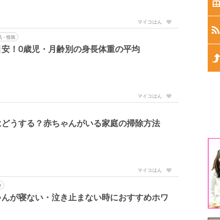
生
マイコはん
生
気・怪我
目安！0歳児・月齢別の身長体重の平均
生
生
マイコはん
生
はどうする？赤ちゃんがいる家庭の掃除方法
1
3
マイコはん
5
け
ゃんが寝ない・泣き止まない時におすすめホワ