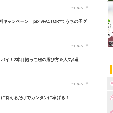
マイコはん
ャンペーン！pixivFACTORYでうちの子グ
マイコはん
バイ！2本目抱っこ紐の選び方＆人気4選
マイコはん
つ
トに答えるだけでカンタンに稼げる！
妊
出