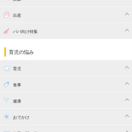
つわり
妊娠中の体重管理
出産
妊娠中の食事
妊娠中の病気
出産準備
戌の日・安産祈願
パパ向け特集
妊娠中の補助金・費用
双子
陣痛・出産
命名・名づけ
パパ向け特集
育児の悩み
エコー写真
マタニティウェア
産後ダイエット
育児
妊娠
赤ちゃんのお世話
授乳・母乳育児
食事
寝かしつけ
断乳・卒乳
離乳食
幼児食
健康
トイトレ
育児グッズ
乳幼児健診・予防接種
子供の病気・怪我
おでかけ