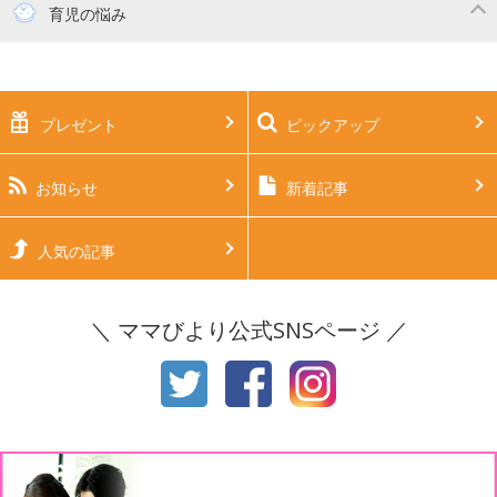
妊活
妊娠初期（0～4ヶ月）
育児の悩み
妊娠中期（5～7ヶ月）
妊娠後期（8ヶ月〜出産）
新生児
生後1ヶ月
プレゼント
ピックアップ
生後2ヶ月
生後3ヶ月
生後4ヶ月
生後5ヶ月
お知らせ
新着記事
生後6ヶ月
生後7ヶ月
人気の記事
生後8ヶ月
生後9ヶ月
＼ ママびより公式SNSページ ／
生後10ヶ月
生後11ヶ月
1才
2才
3才
4才