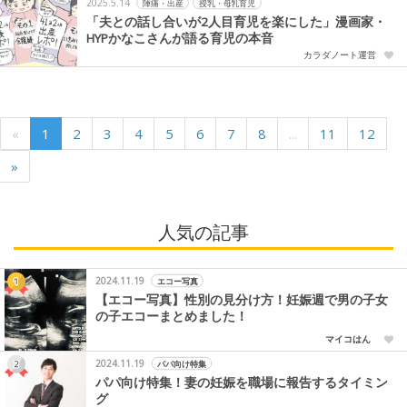
2025.5.14
陣痛・出産
授乳・母乳育児
「夫との話し合いが2人目育児を楽にした」漫画家・
HYPかなこさんが語る育児の本音
カラダノート運営
«
1
2
3
4
5
6
7
8
...
11
12
»
人気の記事
2024.11.19
エコー写真
【エコー写真】性別の見分け方！妊娠週で男の子女
の子エコーまとめました！
マイコはん
2024.11.19
パパ向け特集
パパ向け特集！妻の妊娠を職場に報告するタイミン
グ