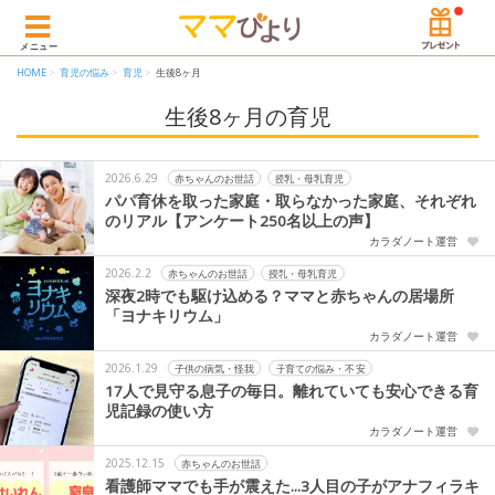
メニュー
HOME
育児の悩み
育児
生後8ヶ月
生後8ヶ月の育児
2026.6.29
赤ちゃんのお世話
授乳・母乳育児
パパ育休を取った家庭・取らなかった家庭、それぞれ
のリアル【アンケート250名以上の声】
カラダノート運営
2026.2.2
赤ちゃんのお世話
授乳・母乳育児
深夜2時でも駆け込める？ママと赤ちゃんの居場所
「ヨナキリウム」
カラダノート運営
2026.1.29
子供の病気・怪我
子育ての悩み・不安
17人で見守る息子の毎日。離れていても安心できる育
児記録の使い方
カラダノート運営
2025.12.15
赤ちゃんのお世話
看護師ママでも手が震えた...3人目の子がアナフィラキ