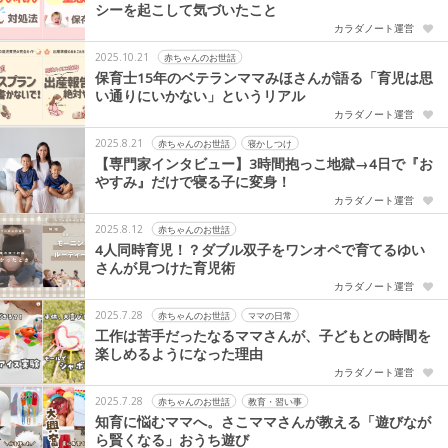
シーを起こして気づいたこと
カラダノート運営
2025.10.21
赤ちゃんのお世話
保育士15年のベテランママみほさんが語る「育児は思
い通りにいかない」というリアル
カラダノート運営
2025.8.21
赤ちゃんのお世話
寝かしつけ
【専門家インタビュー】3時間抱っこ地獄→4日で『お
やすみ』だけで寝る子に変身！
カラダノート運営
2025.8.12
赤ちゃんのお世話
4人同時育児！？ダブル双子をワンオペで育てるゆい
さんが見つけた育児術
カラダノート運営
2025.7.28
赤ちゃんのお世話
ママの日常
工作は苦手だったなるママさんが、子どもとの時間を
楽しめるようになった理由
カラダノート運営
2025.7.28
赤ちゃんのお世話
教育・習い事
知育に悩むママへ。さこママさんが教える「遊びなが
ら賢くなる」おうち遊び