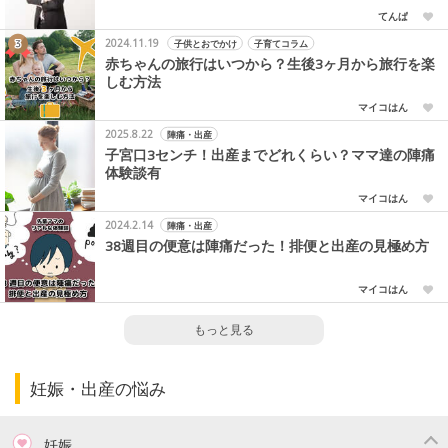
てんぱ
2024.11.19
子供とおでかけ
子育てコラム
赤ちゃんの旅行はいつから？生後3ヶ月から旅行を楽
しむ方法
マイコはん
2025.8.22
陣痛・出産
子宮口3センチ！出産までどれくらい？ママ達の陣痛
体験談有
マイコはん
2024.2.14
陣痛・出産
38週目の便意は陣痛だった！排便と出産の見極め方
マイコはん
もっと見る
妊娠・出産の悩み
妊娠