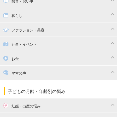
子供とおでかけ
ベビーカー
教育・習い事
抱っこ紐
教育・習い事
子供の成長
暮らし
幼稚園
保育園
ママの日常
時短家事
ファッション・美容
絵本
おもちゃ・あそび
家族関係・夫婦関係
収納・整理術
子供の服・ファッション
行事・イベント
掃除
漫画
子供のお祝い・行事
お金
出産祝い・内祝い
住宅購入
育児中の補助金・費用
ママの声
ママの仕事（保活・復職）
家計管理・マネー
子育てコラム
子育ての悩み・不安
子どもの月齢・年齢別の悩み
妊娠・出産の悩み