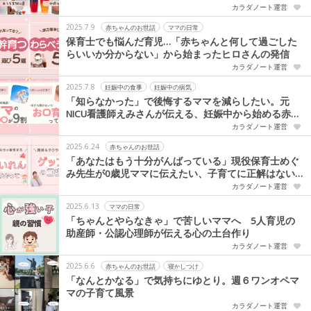
カラダノート運営
2025.7.9
赤ちゃんのお世話
ママの日常
保育士でも悩んだ育児…「赤ちゃんと何して過ごした
らいいか分からない」から始まったヒロさんの発信
カラダノート運営
2025.7.8
妊娠中の食事
妊娠中の病気
「知らなかった」で後悔するママを減らしたい。元
NICU看護師えみさんが伝える、妊娠中から始める赤ち
ゃんの健康支援
カラダノート運営
2025.6.24
赤ちゃんのお世話
「あなたはもう十分がんばっている」現役保育士めぐ
み先生が0歳児ママに伝えたい、子育てに正解はない
という想い
カラダノート運営
2025.6.13
ママの日常
「ちゃんとやらなきゃ」で苦しいママへ 5人育児の
助産師・公認心理師が伝える心の土台作り
カラダノート運営
2025.6.6
赤ちゃんのお世話
寝かしつけ
「なんとかなる」で気持ちにゆとり。週６ワンオペマ
マの子育て風景
カラダノート運営