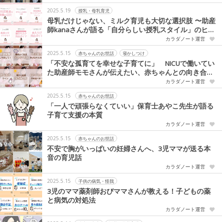
2025.5.19
授乳・母乳育児
母乳だけじゃない、ミルク育児も大切な選択肢 〜助産
師kanaさんが語る「自分らしい授乳スタイル」のヒン
ト〜
カラダノート運営
2025.5.15
赤ちゃんのお世話
寝かしつけ
「不安な孤育てを幸せな子育てに」 NICUで働いてい
た助産師モモさんが伝えたい、赤ちゃんとの向き合い
方
カラダノート運営
2025.5.15
赤ちゃんのお世話
「一人で頑張らなくていい」保育士あやこ先生が語る
子育て支援の本質
カラダノート運営
2025.5.15
赤ちゃんのお世話
不安で胸がいっぱいの妊婦さんへ、3児ママが送る本
音の育児話
カラダノート運営
2025.5.15
子供の病気・怪我
3児のママ薬剤師おびママさんが教える！子どもの薬
と病気の対処法
カラダノート運営