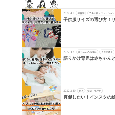
2022.4.7
保育園
子供の服・ファッション
子供服サイズの選び方！
2022.4.7
赤ちゃんのお世話
子供の成長
語りかけ育児は赤ちゃん
2022.2.10
絵本
収納・整理術
真似したい！インスタの絵