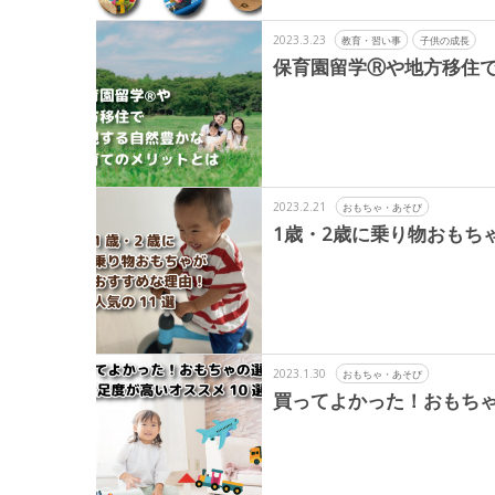
2023.3.23
教育・習い事
子供の成長
保育園留学Ⓡや地方移住
2023.2.21
おもちゃ・あそび
1歳・2歳に乗り物おもち
2023.1.30
おもちゃ・あそび
買ってよかった！おもちゃ