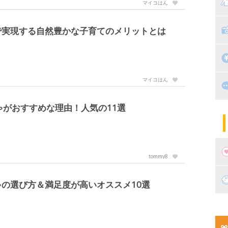
マ
マイコはん
絵
家
子
で実現する自然豊かな子育てのメリットとは
掃
漫
マイコはん
出
住
ゃがおすすめな理由！人気の11選
マ
子
tommy8
妊
の選び方＆満足度が高いオススメ10選
妊
新