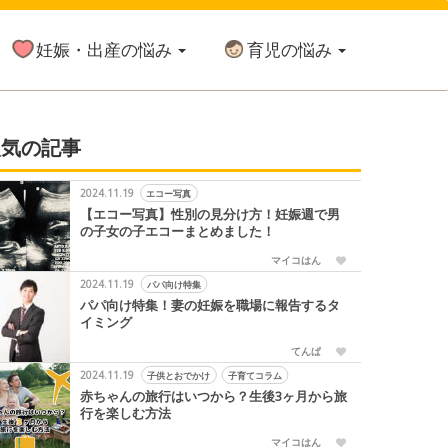
妊娠・出産の悩み
育児の悩み
人気の記事
2024.11.19
エコー写真
【エコー写真】性別の見分け方！妊娠週で男
の子女の子エコーまとめました！
マイコはん
2024.11.19
パパ向け特集
パパ向け特集！妻の妊娠を職場に報告するタ
イミング
てんぱ
2024.11.19
子供とおでかけ
子育てコラム
赤ちゃんの旅行はいつから？生後3ヶ月から旅
行を楽しむ方法
マイコはん