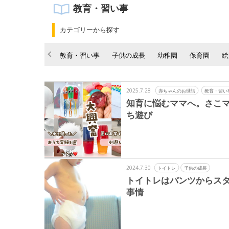
教育・習い事
カテゴリーから探す
教育・習い事
子供の成長
幼稚園
保育園
絵
2025.7.28
赤ちゃんのお世話
教育・習い
知育に悩むママへ。さこ
ち遊び
2024.7.30
トイトレ
子供の成長
トイトレはパンツからスタ
事情