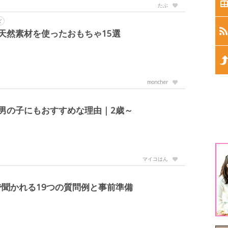
生
たぶ
ズ
生
天然素材を使ったおもちゃ15選
生
moncher
生
男の子にもおすすめな理由｜2歳～
生
1
マイコはん
3
聞かれる19つの質問例と事前準備
5