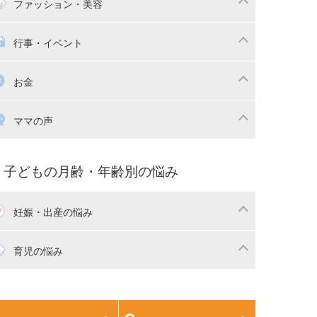
マの日常
時短家事
ファッション・美容
本
おもちゃ・あそび
族関係・夫婦関係
収納・整理術
供の服・ファッション
行事・イベント
除
画
子供のお祝い・行事
お金
産祝い・内祝い
宅購入
育児中の補助金・費用
ママの声
マの仕事（保活・復職）
家計管理・マネー
育てコラム
子育ての悩み・不安
子どもの月齢・年齢別の悩み
妊娠・出産の悩み
活
妊娠初期（0～4ヶ月）
育児の悩み
娠中期（5～7ヶ月）
妊娠後期（8ヶ月〜出産）
生児
生後1ヶ月