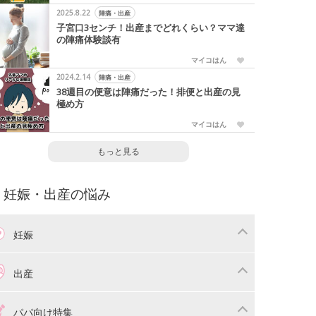
2025.8.22
陣痛・出産
子宮口3センチ！出産までどれくらい？ママ達
の陣痛体験談有
マイコはん
2024.2.14
陣痛・出産
38週目の便意は陣痛だった！排便と出産の見
極め方
マイコはん
もっと見る
妊娠・出産の悩み
妊娠
わり
妊娠中の体重管理
出産
娠中の食事
妊娠中の病気
産準備
戌の日・安産祈願
パパ向け特集