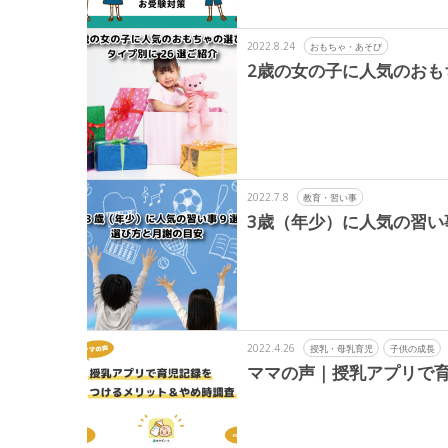
2022.8.24
おもちゃ・あそび
2歳の女の子に人気のおも
2022.7.8
教育・習い事
3歳（年少）に人気の習
2022.4.26
授乳・母乳育児
子供の成長
ママの声｜授乳アプリで