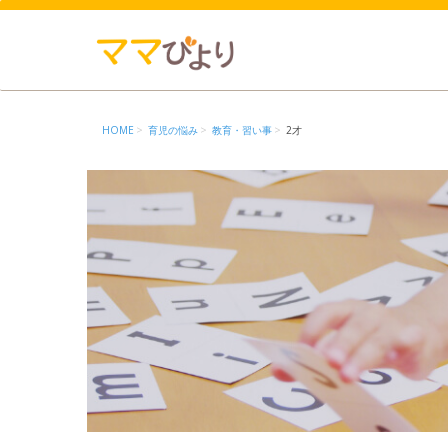
HOME
育児の悩み
教育・習い事
2才