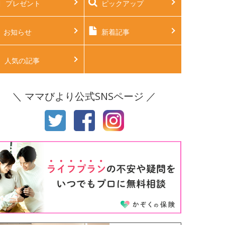
プレゼント
ピックアップ
後2ヶ月
生後3ヶ月
後4ヶ月
生後5ヶ月
お知らせ
新着記事
後6ヶ月
生後7ヶ月
人気の記事
後8ヶ月
生後9ヶ月
＼ ママびより公式SNSページ ／
後10ヶ月
生後11ヶ月
才
2才
才
4才
才
6才