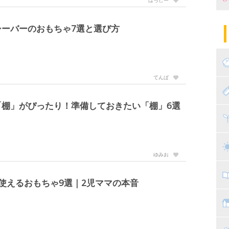
妊
陣
パ
ーバーのおもちゃ7選と選び方
エ
産
妊
てんぱ
赤
「棚」がぴったり！準備しておきたい「棚」6選
寝
離
ト
乳
ゆみお
子
使えるおもちゃ9選｜2児ママの本音
抱
教
幼