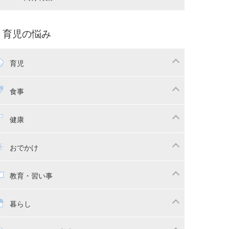
娠中の補助金・費用
双子
痛・出産
命名・名づけ
パ向け特集
育児の悩み
コー写真
マタニティウェア
後ダイエット
育児
娠
ちゃんのお世話
授乳・母乳育児
食事
かしつけ
断乳・卒乳
乳食
幼児食
健康
イトレ
育児グッズ
幼児健診・予防接種
子供の病気・怪我
おでかけ
供とおでかけ
ベビーカー
教育・習い事
っこ紐
育・習い事
子供の成長
暮らし
稚園
保育園