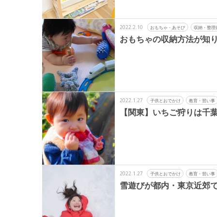
2022.2.10
おもちゃ・あそび
収納・整理
おもちゃの収納方法が知り
2022.1.27
子供とおでかけ
教育・習い事
【関東】いちご狩りは千
2022.1.27
子供とおでかけ
教育・習い事
雪遊びが都内・東京近郊で