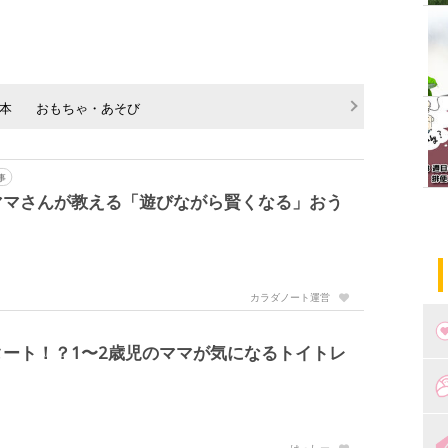
本
おもちゃ・あそび
事
ママさんが教える「遊びながら賢くなる」おう
カラダノート運営
ート！？1〜2歳児のママが気になるトイトレ
つ
妊
出
はっしー