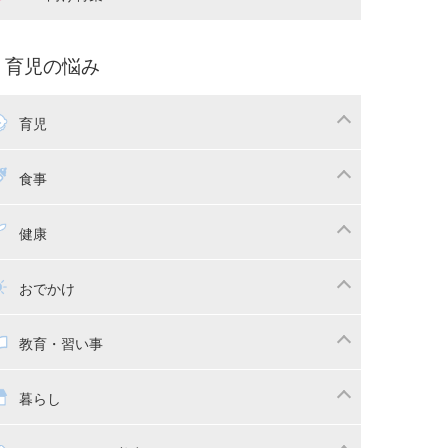
娠中の補助金・費用
双子
痛・出産
命名・名づけ
パ向け特集
育児の悩み
コー写真
マタニティウェア
後ダイエット
育児
娠
ちゃんのお世話
授乳・母乳育児
食事
かしつけ
断乳・卒乳
乳食
幼児食
健康
イトレ
育児グッズ
幼児健診・予防接種
子供の病気・怪我
おでかけ
供とおでかけ
ベビーカー
教育・習い事
っこ紐
育・習い事
子供の成長
暮らし
稚園
保育園