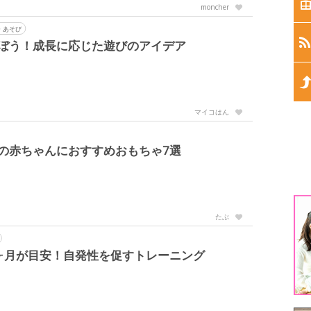
生
moncher
・あそび
生
ぼう！成長に応じた遊びのアイデア
生
マイコはん
生
の赤ちゃんにおすすめおもちゃ7選
生
1
たぶ
3
ヶ月が目安！自発性を促すトレーニング
5