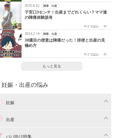
2025.8.22
陣痛・出産
子宮口3センチ！出産までどれくらい？ママ達
の陣痛体験談有
マイコはん
2024.2.14
陣痛・出産
38週目の便意は陣痛だった！排便と出産の見
極め方
マイコはん
もっと見る
妊娠・出産の悩み
妊娠
わり
妊娠中の体重管理
出産
娠中の食事
妊娠中の病気
産準備
戌の日・安産祈願
パパ向け特集