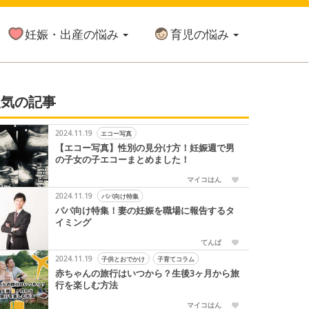
妊娠・出産の悩み
育児の悩み
人気の記事
2024.11.19
エコー写真
【エコー写真】性別の見分け方！妊娠週で男
の子女の子エコーまとめました！
マイコはん
2024.11.19
パパ向け特集
パパ向け特集！妻の妊娠を職場に報告するタ
イミング
てんぱ
2024.11.19
子供とおでかけ
子育てコラム
赤ちゃんの旅行はいつから？生後3ヶ月から旅
行を楽しむ方法
マイコはん