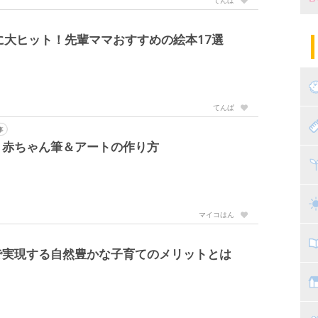
妊
陣
パ
に大ヒット！先輩ママおすすめの絵本17選
エ
産
妊
てんぱ
赤
事
！赤ちゃん筆＆アートの作り方
寝
離
ト
乳
マイコはん
子
で実現する自然豊かな子育てのメリットとは
抱
教
幼