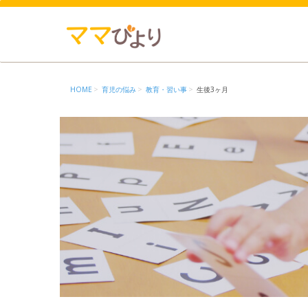
HOME
育児の悩み
教育・習い事
生後3ヶ月