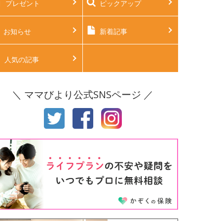
プレゼント
ピックアップ
後2ヶ月
生後3ヶ月
後4ヶ月
生後5ヶ月
お知らせ
新着記事
後6ヶ月
生後7ヶ月
人気の記事
後8ヶ月
生後9ヶ月
＼ ママびより公式SNSページ ／
後10ヶ月
生後11ヶ月
才
2才
才
4才
才
6才