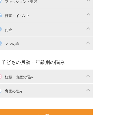
マの日常
時短家事
ファッション・美容
本
おもちゃ・あそび
族関係・夫婦関係
収納・整理術
供の服・ファッション
行事・イベント
除
画
子供のお祝い・行事
お金
産祝い・内祝い
宅購入
育児中の補助金・費用
ママの声
マの仕事（保活・復職）
家計管理・マネー
育てコラム
子育ての悩み・不安
子どもの月齢・年齢別の悩み
妊娠・出産の悩み
活
妊娠初期（0～4ヶ月）
育児の悩み
娠中期（5～7ヶ月）
妊娠後期（8ヶ月〜出産）
生児
生後1ヶ月