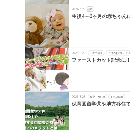
2024.7.2
絵本
生後4～6ヶ月の赤ちゃん
2023.4.29
子供の成長
子供のお祝い・行
ファーストカット記念に
2023.3.23
教育・習い事
子供の成長
保育園留学Ⓡや地方移住