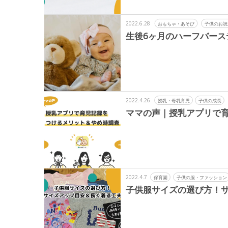
2022.6.28
おもちゃ・あそび
子供のお祝
生後6ヶ月のハーフバース
2022.4.26
授乳・母乳育児
子供の成長
ママの声｜授乳アプリで
2022.4.7
保育園
子供の服・ファッション
子供服サイズの選び方！