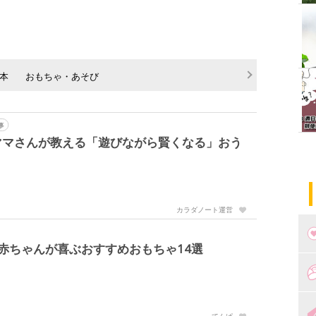
本
おもちゃ・あそび
事
ママさんが教える「遊びながら賢くなる」おう
カラダノート運営
赤ちゃんが喜ぶおすすめおもちゃ14選
つ
妊
出
てんぱ