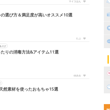
マ
マイコはん
絵
家
子
の選び方＆満足度が高いオススメ10選
掃
漫
たぶ
出
住
あそび
たりの消毒方法&アイテム11選
マ
子
ゆみお
ズ
妊
天然素材を使ったおもちゃ15選
妊
新