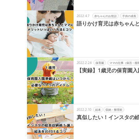
2022.4.7
赤ちゃんのお世話
子供の成長
語りかけ育児は赤ちゃん
2022.2.24
保育園
ママの仕事（保活・復
【実録】1歳児の保育園入
2022.2.10
絵本
収納・整理術
真似したい！インスタの絵