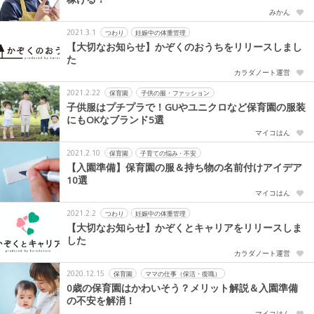
みかん
2021.3.1
つわり
妊娠中の体重管理
【大切なお知らせ】かぞくのおうちをリリースしまし
た
カラダノート運営
2021.2.22
保育園
子供の服・ファッション
子供服はプチプラで！GUやユニクロなど保育園の服装
にもOKなブランド5選
マイコはん
2021.2.10
保育園
子育ての悩み・不安
【入園準備】保育園の服＆持ち物の名前付けアイデア
10選
マイコはん
2021.2.2
つわり
妊娠中の体重管理
【大切なお知らせ】かぞくとキャリアをリリースしま
した
カラダノート運営
2020.12.15
保育園
ママの仕事（保活・復職）
0歳の保育園はかわいそう？メリット解説＆入園準備
の不安を解消！
マイコはん