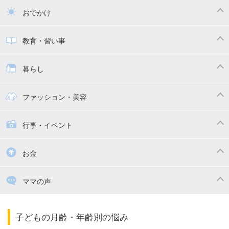
トイトレ
育児グッズ
乳幼児健診・予防接種
子供の病気・怪我
おでかけ
子供とおでかけ
ベビーカー
教育・習い事
抱っこ紐
教育・習い事
子供の成長
暮らし
幼稚園
保育園
ママの日常
時短家事
ファッション・美容
絵本
おもちゃ・あそび
家族関係・夫婦関係
収納・整理術
子供の服・ファッション
行事・イベント
掃除
漫画
子供のお祝い・行事
お金
出産祝い・内祝い
住宅購入
育児中の補助金・費用
ママの声
ママの仕事（保活・復職）
家計管理・マネー
子育てコラム
子育ての悩み・不安
子どもの月齢・年齢別の悩み