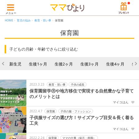
メニュー
HOME
育児の悩み
教育・習い事
保育園
保育園
子どもの月齢・年齢でさらに絞り込む
新生児
生後1ヶ月
生後2ヶ月
生後3ヶ月
生後4ヶ月
生
2023.3.23
教育・習い事
子供の成長
保育園留学Ⓡや地方移住で実現する自然豊かな子育て
のメリットとは
マイコはん
2022.4.7
保育園
子供の服・ファッション
子供服サイズの選び方！サイズアップ目安＆長く着る
工夫
マイコはん
2022.2.24
保育園
ママの仕事（保活・復職）