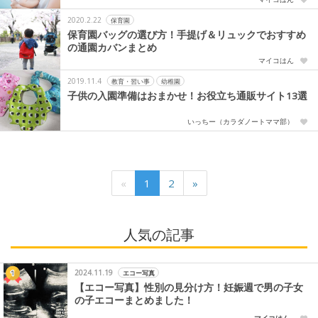
2020.2.22
保育園
保育園バッグの選び方！手提げ＆リュックでおすすめ
の通園カバンまとめ
マイコはん
2019.11.4
教育・習い事
幼稚園
子供の入園準備はおまかせ！お役立ち通販サイト13選
いっちー（カラダノートママ部）
«
1
2
»
人気の記事
2024.11.19
エコー写真
【エコー写真】性別の見分け方！妊娠週で男の子女
の子エコーまとめました！