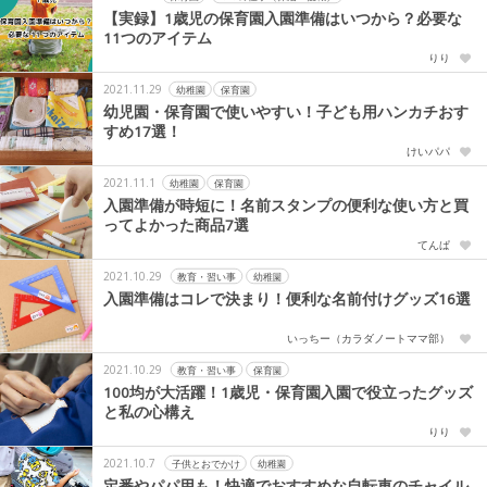
【実録】1歳児の保育園入園準備はいつから？必要な
11つのアイテム
りり
2021.11.29
幼稚園
保育園
幼児園・保育園で使いやすい！子ども用ハンカチおす
すめ17選！
けいパパ
2021.11.1
幼稚園
保育園
入園準備が時短に！名前スタンプの便利な使い方と買
ってよかった商品7選
てんぱ
2021.10.29
教育・習い事
幼稚園
入園準備はコレで決まり！便利な名前付けグッズ16選
いっちー（カラダノートママ部）
2021.10.29
教育・習い事
保育園
100均が大活躍！1歳児・保育園入園で役立ったグッズ
と私の心構え
りり
2021.10.7
子供とおでかけ
幼稚園
定番やパパ用も！快適でおすすめな自転車のチャイル