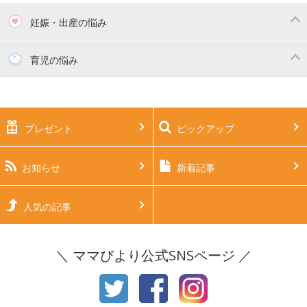
妊娠・出産の悩み
妊活
妊娠初期（0～4ヶ月）
育児の悩み
妊娠中期（5～7ヶ月）
妊娠後期（8ヶ月〜出産）
新生児
生後1ヶ月
プレゼント
ピックアップ
生後2ヶ月
生後3ヶ月
生後4ヶ月
生後5ヶ月
お知らせ
新着記事
生後6ヶ月
生後7ヶ月
人気の記事
生後8ヶ月
生後9ヶ月
＼ ママびより公式SNSページ ／
生後10ヶ月
生後11ヶ月