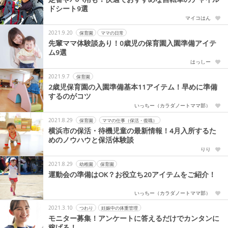
ドシート9選
マイコはん
2021.9.20
保育園
ママの日常
先輩ママ体験談あり！0歳児の保育園入園準備アイテ
ム9選
はっしー
2021.9.7
保育園
2歳児保育園の入園準備基本11アイテム！早めに準備
するのがコツ
いっちー（カラダノートママ部）
2021.8.29
保育園
ママの仕事（保活・復職）
横浜市の保活・待機児童の最新情報！4月入所するた
めのノウハウと保活体験談
りり
2021.8.29
幼稚園
保育園
運動会の準備はOK？お役立ち20アイテムをご紹介！
いっちー（カラダノートママ部）
2021.3.10
つわり
妊娠中の体重管理
モニター募集！アンケートに答えるだけでカンタンに
稼げる！