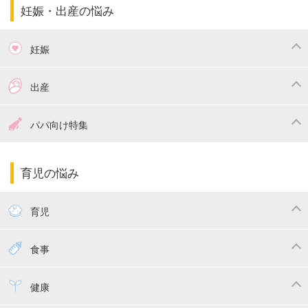
妊娠・出産の悩み
妊娠
つわり
妊娠中の体重管理
出産
妊娠中の食事
妊娠中の病気
出産準備
戌の日・安産祈願
パパ向け特集
妊娠中の補助金・費用
双子
陣痛・出産
命名・名づけ
パパ向け特集
育児の悩み
エコー写真
マタニティウェア
産後ダイエット
育児
妊娠
赤ちゃんのお世話
授乳・母乳育児
食事
寝かしつけ
断乳・卒乳
離乳食
幼児食
健康