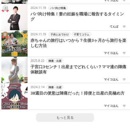
マイコはん
2024.11.19
パパ向け特集
パパ向け特集！妻の妊娠を職場に報告するタイミン
グ
てんぱ
2024.11.19
子供とおでかけ
子育てコラム
赤ちゃんの旅行はいつから？生後3ヶ月から旅行を楽
しむ方法
マイコはん
2025.8.22
陣痛・出産
子宮口3センチ！出産までどれくらい？ママ達の陣痛
体験談有
マイコはん
2024.2.14
陣痛・出産
38週目の便意は陣痛だった！排便と出産の見極め方
マイコはん
もっと見る