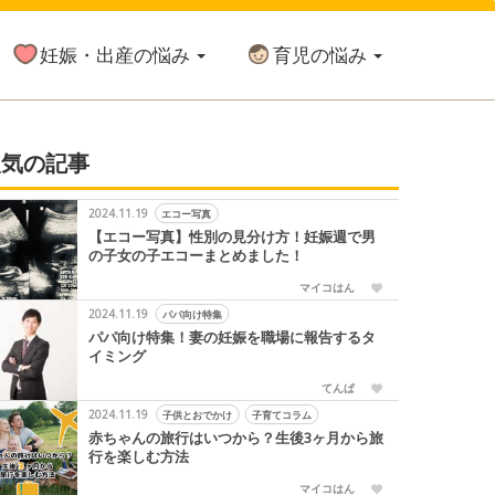
妊娠・出産の悩み
育児の悩み
人気の記事
2024.11.19
エコー写真
【エコー写真】性別の見分け方！妊娠週で男
の子女の子エコーまとめました！
マイコはん
2024.11.19
パパ向け特集
パパ向け特集！妻の妊娠を職場に報告するタ
イミング
てんぱ
2024.11.19
子供とおでかけ
子育てコラム
赤ちゃんの旅行はいつから？生後3ヶ月から旅
行を楽しむ方法
マイコはん