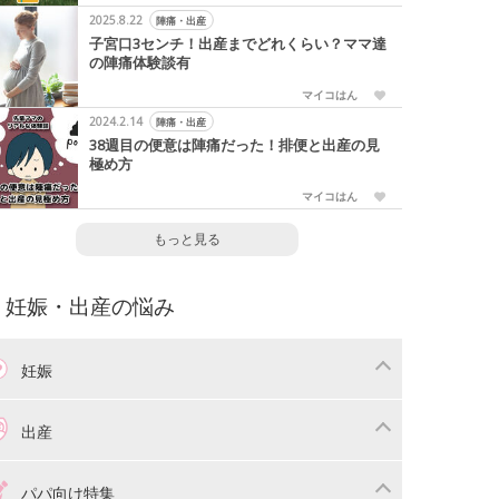
2025.8.22
陣痛・出産
子宮口3センチ！出産までどれくらい？ママ達
の陣痛体験談有
マイコはん
2024.2.14
陣痛・出産
38週目の便意は陣痛だった！排便と出産の見
極め方
マイコはん
もっと見る
妊娠・出産の悩み
妊娠
わり
妊娠中の体重管理
出産
娠中の食事
妊娠中の病気
産準備
戌の日・安産祈願
パパ向け特集