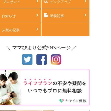
プレゼント
ピックアップ
後2ヶ月
生後3ヶ月
後4ヶ月
生後5ヶ月
お知らせ
新着記事
後6ヶ月
生後7ヶ月
人気の記事
後8ヶ月
生後9ヶ月
＼ ママびより公式SNSページ ／
後10ヶ月
生後11ヶ月
才
2才
才
4才
才
6才