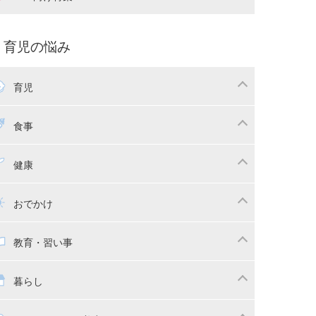
娠中の補助金・費用
双子
痛・出産
命名・名づけ
パ向け特集
育児の悩み
コー写真
マタニティウェア
後ダイエット
育児
娠
ちゃんのお世話
授乳・母乳育児
食事
かしつけ
断乳・卒乳
乳食
幼児食
健康
イトレ
育児グッズ
幼児健診・予防接種
子供の病気・怪我
おでかけ
供とおでかけ
ベビーカー
教育・習い事
っこ紐
育・習い事
子供の成長
暮らし
稚園
保育園