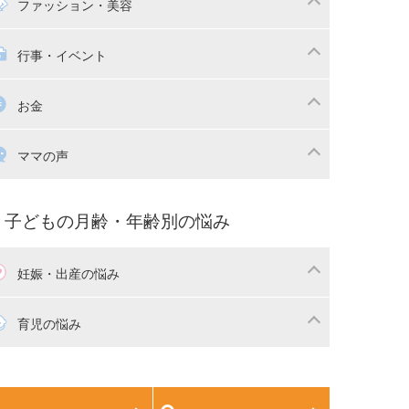
マの日常
時短家事
ファッション・美容
本
おもちゃ・あそび
族関係・夫婦関係
収納・整理術
供の服・ファッション
行事・イベント
除
画
子供のお祝い・行事
お金
産祝い・内祝い
宅購入
育児中の補助金・費用
ママの声
マの仕事（保活・復職）
家計管理・マネー
育てコラム
子育ての悩み・不安
子どもの月齢・年齢別の悩み
妊娠・出産の悩み
活
妊娠初期（0～4ヶ月）
育児の悩み
娠中期（5～7ヶ月）
妊娠後期（8ヶ月〜出産）
生児
生後1ヶ月