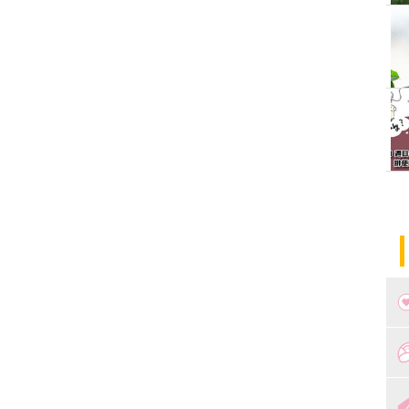
つ
妊
出