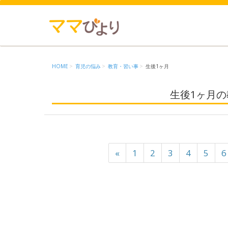
HOME
育児の悩み
教育・習い事
生後1ヶ月
生後1ヶ月
«
1
2
3
4
5
6