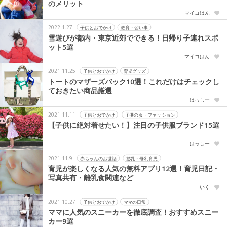
のメリット
マイコはん
2022.1.27
子供とおでかけ
教育・習い事
雪遊びが都内・東京近郊でできる！日帰り子連れスポ
ット5選
マイコはん
2021.11.25
子供とおでかけ
育児グッズ
トートのマザーズバック10選！これだけはチェックし
ておきたい商品厳選
はっしー
2021.11.11
子供とおでかけ
子供の服・ファッション
【子供に絶対着せたい！】注目の子供服ブランド15選
はっしー
2021.11.9
赤ちゃんのお世話
授乳・母乳育児
育児が楽しくなる人気の無料アプリ12選！育児日記・
写真共有・離乳食関連など
いく
2021.10.27
子供とおでかけ
ママの日常
ママに人気のスニーカーを徹底調査！おすすめスニー
カー9選