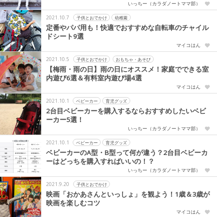
いっちー（カラダノートママ部）
2021.10.7
子供とおでかけ
幼稚園
定番やパパ用も！快適でおすすめな自転車のチャイル
ドシート9選
マイコはん
2021.10.5
子供とおでかけ
おもちゃ・あそび
【梅雨・雨の日】雨の日にオススメ！家庭でできる室
内遊び6選＆有料室内遊び場4選
マイコはん
2021.10.1
ベビーカー
育児グッズ
2台目ベビーカーを購入するならおすすめしたいベビ
ーカー5選！
いっちー（カラダノートママ部）
2021.10.1
ベビーカー
育児グッズ
ベビーカーのA型・B型って何が違う？2台目ベビーカ
ーはどっちを購入すればいいの！？
いっちー（カラダノートママ部）
2021.9.20
子供とおでかけ
映画「おかあさんといっしょ」を観よう！1歳＆3歳が
映画を楽しむコツ
マイコはん