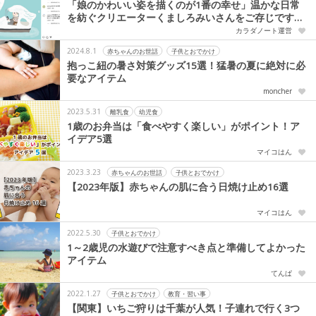
「娘のかわいい姿を描くのが1番の幸せ」温かな日常
を紡ぐクリエーターくましろみいさんをご存じです
か？
カラダノート運営
2024.8.1
赤ちゃんのお世話
子供とおでかけ
抱っこ紐の暑さ対策グッズ15選！猛暑の夏に絶対に必
要なアイテム
moncher
2023.5.31
離乳食
幼児食
1歳のお弁当は「食べやすく楽しい」がポイント！ア
イデア5選
マイコはん
2023.3.23
赤ちゃんのお世話
子供とおでかけ
【2023年版】赤ちゃんの肌に合う日焼け止め16選
マイコはん
2022.5.30
子供とおでかけ
1～2歳児の水遊びで注意すべき点と準備してよかった
アイテム
てんぱ
2022.1.27
子供とおでかけ
教育・習い事
【関東】いちご狩りは千葉が人気！子連れで行く3つ