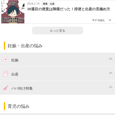
2024.2.14
陣痛・出産
38週目の便意は陣痛だった！排便と出産の見極め方
マイコはん
もっと見る
妊娠・出産の悩み
妊娠
つわり
妊娠中の体重管理
出産
妊娠中の食事
妊娠中の病気
出産準備
戌の日・安産祈願
パパ向け特集
妊娠中の補助金・費用
双子
陣痛・出産
命名・名づけ
パパ向け特集
育児の悩み
エコー写真
マタニティウェア
産後ダイエット