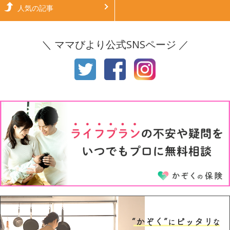
生後6ヶ月
生後7ヶ月
人気の記事
生後8ヶ月
生後9ヶ月
＼ ママびより公式SNSページ ／
生後10ヶ月
生後11ヶ月
1才
2才
3才
4才
5才
6才