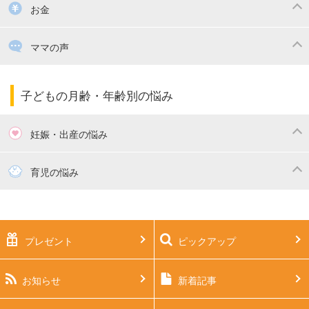
掃除
漫画
子供のお祝い・行事
お金
出産祝い・内祝い
住宅購入
育児中の補助金・費用
ママの声
ママの仕事（保活・復職）
家計管理・マネー
子育てコラム
子育ての悩み・不安
子どもの月齢・年齢別の悩み
妊娠・出産の悩み
妊活
妊娠初期（0～4ヶ月）
育児の悩み
妊娠中期（5～7ヶ月）
妊娠後期（8ヶ月〜出産）
新生児
生後1ヶ月
プレゼント
ピックアップ
生後2ヶ月
生後3ヶ月
生後4ヶ月
生後5ヶ月
お知らせ
新着記事