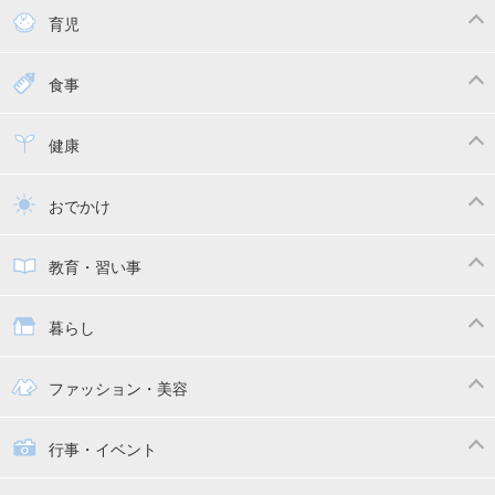
育児
妊娠
赤ちゃんのお世話
授乳・母乳育児
食事
寝かしつけ
断乳・卒乳
離乳食
幼児食
健康
トイトレ
育児グッズ
乳幼児健診・予防接種
子供の病気・怪我
おでかけ
子供とおでかけ
ベビーカー
教育・習い事
抱っこ紐
教育・習い事
子供の成長
暮らし
幼稚園
保育園
ママの日常
時短家事
ファッション・美容
絵本
おもちゃ・あそび
家族関係・夫婦関係
収納・整理術
子供の服・ファッション
行事・イベント