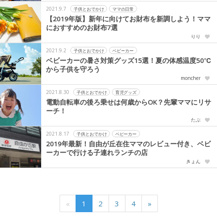
2021.9.7
子供とおでかけ
ママの日常
【2019年版】新年に向けてお財布を新調しよう！ママ
におすすめのお財布7選
りり
2021.9.2
子供とおでかけ
ベビーカー
ベビーカーの暑さ対策グッズ15選！夏の体感温度50℃
から子供を守ろう
moncher
2021.8.30
子供とおでかけ
育児グッズ
電動自転車の後ろ乗せは何歳からOK？先輩ママにリサ
ーチ！
たぶ
2021.8.17
子供とおでかけ
ベビーカー
2019年最新！自由が丘在住ママのレビュー付き、ベビ
ーカーで行ける子連れランチの店
きょん
«
1
2
3
4
»