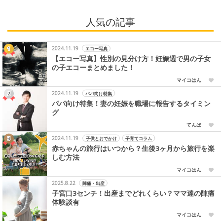
人気の記事
2024.11.19
エコー写真
【エコー写真】性別の見分け方！妊娠週で男の子女
の子エコーまとめました！
マイコはん
2024.11.19
パパ向け特集
パパ向け特集！妻の妊娠を職場に報告するタイミン
グ
てんぱ
2024.11.19
子供とおでかけ
子育てコラム
赤ちゃんの旅行はいつから？生後3ヶ月から旅行を楽
しむ方法
マイコはん
2025.8.22
陣痛・出産
子宮口3センチ！出産までどれくらい？ママ達の陣痛
体験談有
マイコはん