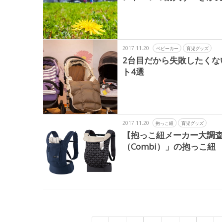
2017.11.20
ベビーカー
育児グッズ
2台目だから失敗したく
ト4選
2017.11.20
抱っこ紐
育児グッズ
【抱っこ紐メーカー大調
（Combi）」の抱っこ紐