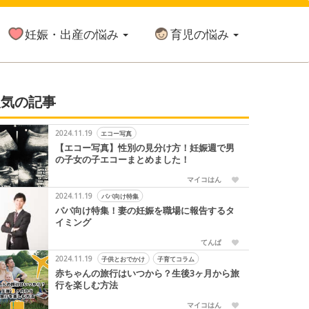
妊娠・出産の悩み
育児の悩み
人気の記事
2024.11.19
エコー写真
【エコー写真】性別の見分け方！妊娠週で男
の子女の子エコーまとめました！
マイコはん
2024.11.19
パパ向け特集
パパ向け特集！妻の妊娠を職場に報告するタ
イミング
てんぱ
2024.11.19
子供とおでかけ
子育てコラム
赤ちゃんの旅行はいつから？生後3ヶ月から旅
行を楽しむ方法
マイコはん