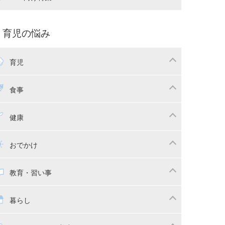
娠中の補助金・費用
双子
痛・出産
命名・名づけ
パ向け特集
育児の悩み
コー写真
マタニティウェア
後ダイエット
育児
娠
ちゃんのお世話
授乳・母乳育児
食事
かしつけ
断乳・卒乳
乳食
幼児食
健康
イトレ
育児グッズ
幼児健診・予防接種
子供の病気・怪我
おでかけ
供とおでかけ
ベビーカー
教育・習い事
っこ紐
育・習い事
子供の成長
暮らし
稚園
保育園