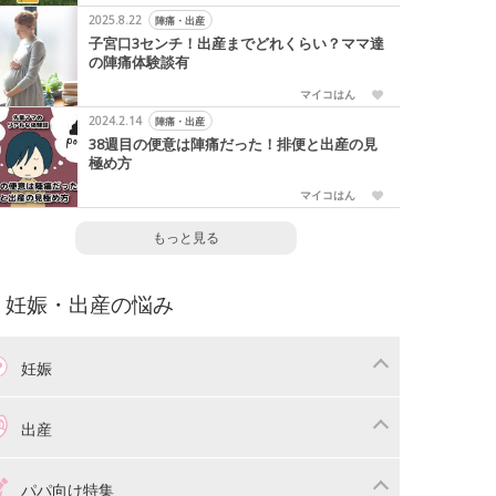
2025.8.22
陣痛・出産
子宮口3センチ！出産までどれくらい？ママ達
の陣痛体験談有
マイコはん
2024.2.14
陣痛・出産
38週目の便意は陣痛だった！排便と出産の見
極め方
マイコはん
もっと見る
妊娠・出産の悩み
妊娠
わり
妊娠中の体重管理
出産
娠中の食事
妊娠中の病気
産準備
戌の日・安産祈願
パパ向け特集