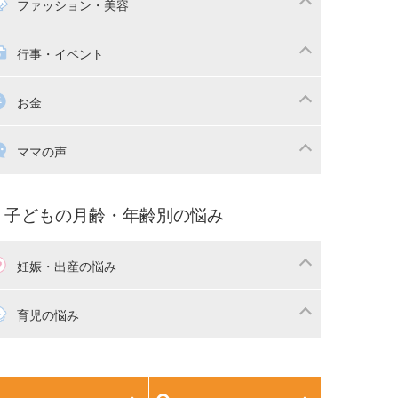
マの日常
時短家事
ファッション・美容
本
おもちゃ・あそび
族関係・夫婦関係
収納・整理術
供の服・ファッション
行事・イベント
除
画
子供のお祝い・行事
お金
産祝い・内祝い
宅購入
育児中の補助金・費用
ママの声
マの仕事（保活・復職）
家計管理・マネー
育てコラム
子育ての悩み・不安
子どもの月齢・年齢別の悩み
妊娠・出産の悩み
活
妊娠初期（0～4ヶ月）
育児の悩み
娠中期（5～7ヶ月）
妊娠後期（8ヶ月〜出産）
生児
生後1ヶ月