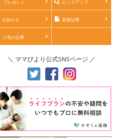
プレゼント
ピックアップ
後2ヶ月
生後3ヶ月
後4ヶ月
生後5ヶ月
お知らせ
新着記事
後6ヶ月
生後7ヶ月
人気の記事
後8ヶ月
生後9ヶ月
＼ ママびより公式SNSページ ／
後10ヶ月
生後11ヶ月
才
2才
才
4才
才
6才