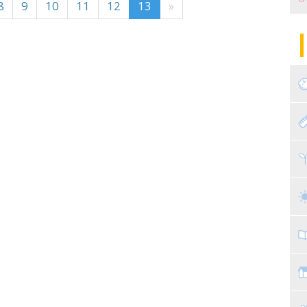
8
9
10
11
12
13
»
妊
陣
パ
エ
産
妊
赤
寝
離
ト
乳
子
抱
教
幼