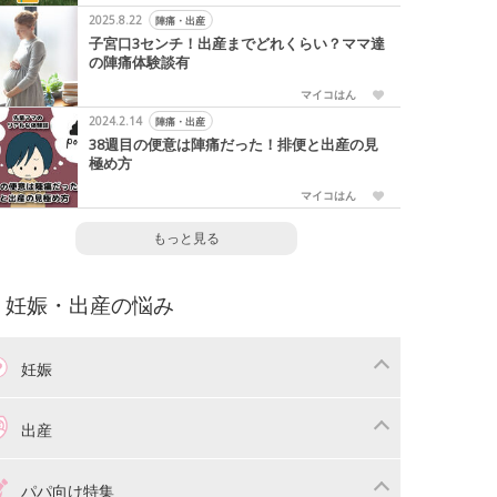
2025.8.22
陣痛・出産
子宮口3センチ！出産までどれくらい？ママ達
の陣痛体験談有
マイコはん
2024.2.14
陣痛・出産
38週目の便意は陣痛だった！排便と出産の見
極め方
マイコはん
もっと見る
妊娠・出産の悩み
妊娠
わり
妊娠中の体重管理
出産
娠中の食事
妊娠中の病気
産準備
戌の日・安産祈願
パパ向け特集