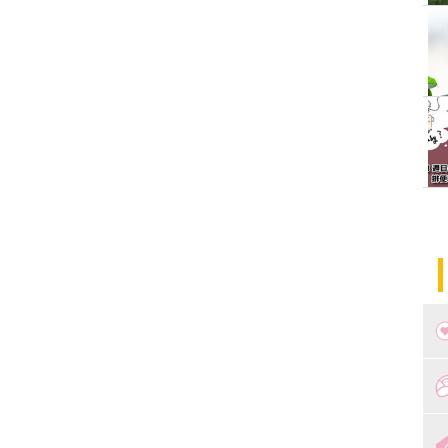
つ
妊
出