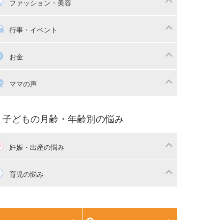
マの日常
時短家事
ファッション・美容
本
おもちゃ・あそび
族関係・夫婦関係
収納・整理術
供の服・ファッション
行事・イベント
除
画
子供のお祝い・行事
お金
産祝い・内祝い
宅購入
育児中の補助金・費用
ママの声
マの仕事（保活・復職）
家計管理・マネー
育てコラム
子育ての悩み・不安
子どもの月齢・年齢別の悩み
妊娠・出産の悩み
活
妊娠初期（0～4ヶ月）
育児の悩み
娠中期（5～7ヶ月）
妊娠後期（8ヶ月〜出産）
生児
生後1ヶ月