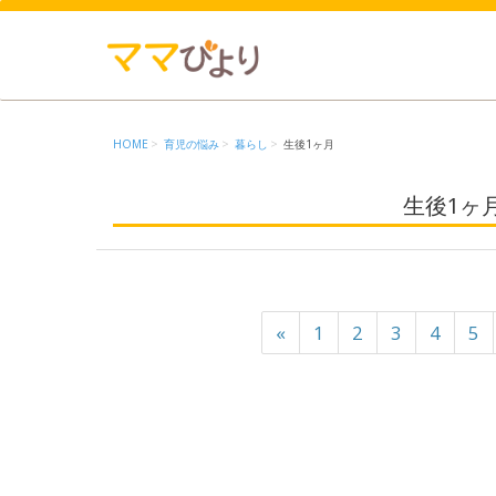
HOME
育児の悩み
暮らし
生後1ヶ月
生後1ヶ
«
1
2
3
4
5