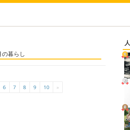
月の暮らし
6
7
8
9
10
»