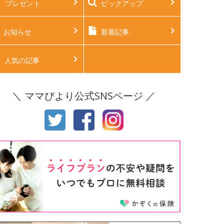
プレゼント
ピックアップ
後2ヶ月
生後3ヶ月
後4ヶ月
生後5ヶ月
お知らせ
新着記事
後6ヶ月
生後7ヶ月
人気の記事
後8ヶ月
生後9ヶ月
＼ ママびより公式SNSページ ／
後10ヶ月
生後11ヶ月
才
2才
才
4才
才
6才