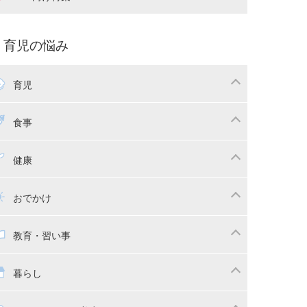
娠中の補助金・費用
双子
痛・出産
命名・名づけ
パ向け特集
育児の悩み
コー写真
マタニティウェア
後ダイエット
育児
娠
ちゃんのお世話
授乳・母乳育児
食事
かしつけ
断乳・卒乳
乳食
幼児食
健康
イトレ
育児グッズ
幼児健診・予防接種
子供の病気・怪我
おでかけ
供とおでかけ
ベビーカー
教育・習い事
っこ紐
育・習い事
子供の成長
暮らし
稚園
保育園