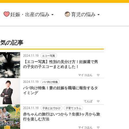
妊娠・出産の悩み
育児の悩み
人気の記事
2024.11.19
エコー写真
【エコー写真】性別の見分け方！妊娠週で男
の子女の子エコーまとめました！
マイコはん
2024.11.19
パパ向け特集
パパ向け特集！妻の妊娠を職場に報告するタ
イミング
てんぱ
2024.11.19
子供とおでかけ
子育てコラム
赤ちゃんの旅行はいつから？生後3ヶ月から旅
行を楽しむ方法
マイコはん