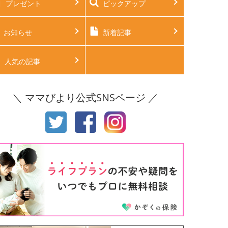
プレゼント
ピックアップ
後2ヶ月
生後3ヶ月
後4ヶ月
生後5ヶ月
お知らせ
新着記事
後6ヶ月
生後7ヶ月
人気の記事
後8ヶ月
生後9ヶ月
＼ ママびより公式SNSページ ／
後10ヶ月
生後11ヶ月
才
2才
才
4才
才
6才