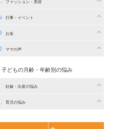
マの日常
時短家事
ファッション・美容
本
おもちゃ・あそび
族関係・夫婦関係
収納・整理術
供の服・ファッション
行事・イベント
除
画
子供のお祝い・行事
お金
産祝い・内祝い
宅購入
育児中の補助金・費用
ママの声
マの仕事（保活・復職）
家計管理・マネー
育てコラム
子育ての悩み・不安
子どもの月齢・年齢別の悩み
妊娠・出産の悩み
活
妊娠初期（0～4ヶ月）
育児の悩み
娠中期（5～7ヶ月）
妊娠後期（8ヶ月〜出産）
生児
生後1ヶ月