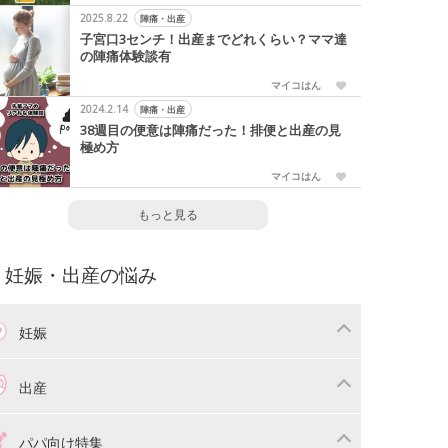
2025.8.22
陣痛・出産
子宮口3センチ！出産までどれくらい？ママ達
の陣痛体験談有
マイコはん
2024.2.14
陣痛・出産
38週目の便意は陣痛だった！排便と出産の見
極め方
マイコはん
もっと見る
妊娠・出産の悩み
妊娠
わり
妊娠中の体重管理
出産
娠中の食事
妊娠中の病気
産準備
戌の日・安産祈願
パパ向け特集