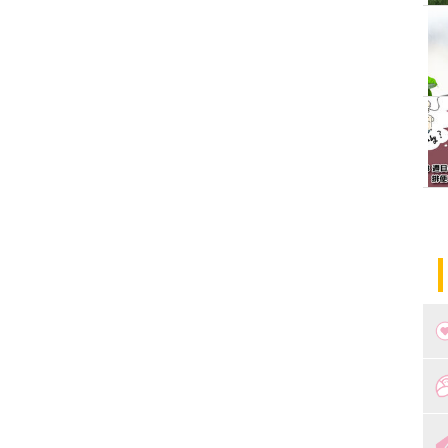
つ
妊
出