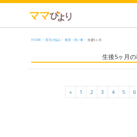
HOME
育児の悩み
教育・習い事
生後5ヶ月
生後5ヶ月
«
1
2
3
4
5
6