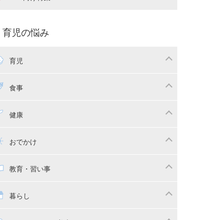
娠中の補助金・費用
双子
痛・出産
命名・名づけ
パ向け特集
育児の悩み
コー写真
マタニティウェア
後ダイエット
育児
娠
ちゃんのお世話
授乳・母乳育児
食事
かしつけ
断乳・卒乳
乳食
幼児食
健康
イトレ
育児グッズ
幼児健診・予防接種
子供の病気・怪我
おでかけ
供とおでかけ
ベビーカー
教育・習い事
っこ紐
育・習い事
子供の成長
暮らし
稚園
保育園