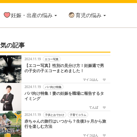
妊娠・出産の悩み
育児の悩み
人気の記事
2024.11.19
エコー写真
【エコー写真】性別の見分け方！妊娠週で男
の子女の子エコーまとめました！
マイコはん
2024.11.19
パパ向け特集
パパ向け特集！妻の妊娠を職場に報告するタ
イミング
てんぱ
2024.11.19
子供とおでかけ
子育てコラム
赤ちゃんの旅行はいつから？生後3ヶ月から旅
行を楽しむ方法
マイコはん