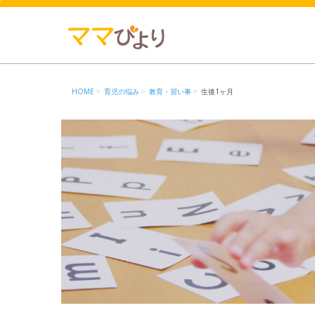
HOME
育児の悩み
教育・習い事
生後1ヶ月