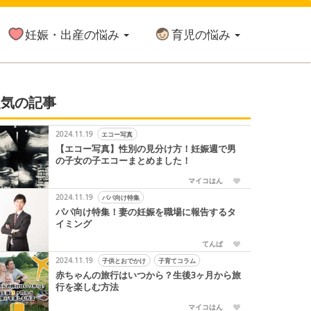
妊娠・出産の悩み
育児の悩み
人気の記事
2024.11.19
エコー写真
【エコー写真】性別の見分け方！妊娠週で男
の子女の子エコーまとめました！
マイコはん
2024.11.19
パパ向け特集
パパ向け特集！妻の妊娠を職場に報告するタ
イミング
てんぱ
2024.11.19
子供とおでかけ
子育てコラム
赤ちゃんの旅行はいつから？生後3ヶ月から旅
行を楽しむ方法
マイコはん