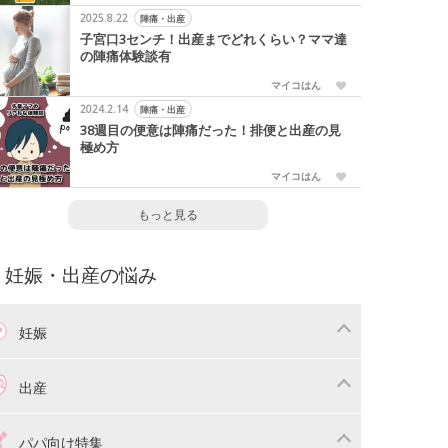
2025.8.22
陣痛・出産
子宮口3センチ！出産までどれくらい？ママ達
の陣痛体験談有
マイコはん
2024.2.14
陣痛・出産
38週目の便意は陣痛だった！排便と出産の見
極め方
マイコはん
もっと見る
妊娠・出産の悩み
妊娠
わり
妊娠中の体重管理
出産
娠中の食事
妊娠中の病気
産準備
戌の日・安産祈願
パパ向け特集