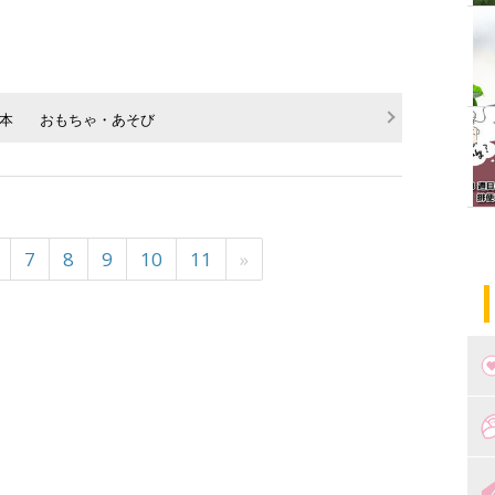
本
おもちゃ・あそび
7
8
9
10
11
»
つ
妊
出