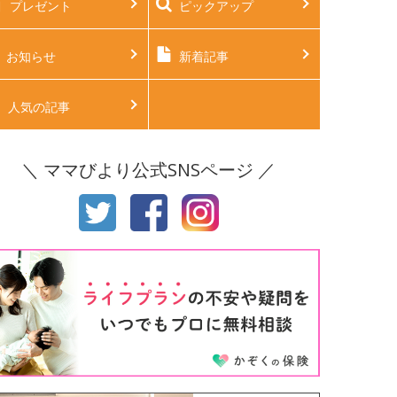
プレゼント
ピックアップ
後2ヶ月
生後3ヶ月
後4ヶ月
生後5ヶ月
お知らせ
新着記事
後6ヶ月
生後7ヶ月
人気の記事
後8ヶ月
生後9ヶ月
＼ ママびより公式SNSページ ／
後10ヶ月
生後11ヶ月
才
2才
才
4才
才
6才