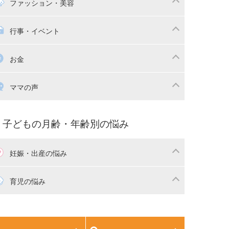
マの日常
時短家事
ファッション・美容
本
おもちゃ・あそび
族関係・夫婦関係
収納・整理術
供の服・ファッション
行事・イベント
除
画
子供のお祝い・行事
お金
産祝い・内祝い
宅購入
育児中の補助金・費用
ママの声
マの仕事（保活・復職）
家計管理・マネー
育てコラム
子育ての悩み・不安
子どもの月齢・年齢別の悩み
妊娠・出産の悩み
活
妊娠初期（0～4ヶ月）
育児の悩み
娠中期（5～7ヶ月）
妊娠後期（8ヶ月〜出産）
生児
生後1ヶ月