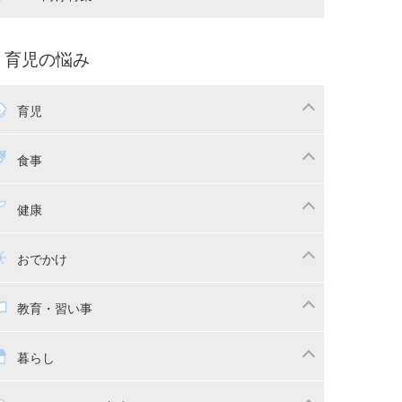
娠中の補助金・費用
双子
痛・出産
命名・名づけ
パ向け特集
育児の悩み
コー写真
マタニティウェア
後ダイエット
育児
娠
ちゃんのお世話
授乳・母乳育児
食事
かしつけ
断乳・卒乳
乳食
幼児食
健康
イトレ
育児グッズ
幼児健診・予防接種
子供の病気・怪我
おでかけ
供とおでかけ
ベビーカー
教育・習い事
っこ紐
育・習い事
子供の成長
暮らし
稚園
保育園