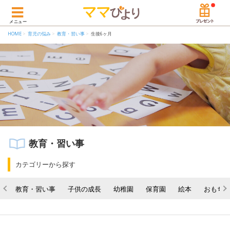
メニュー
HOME
育児の悩み
教育・習い事
生後6ヶ月
教育・習い事
カテゴリーから探す
教育・習い事
子供の成長
幼稚園
保育園
絵本
おもち