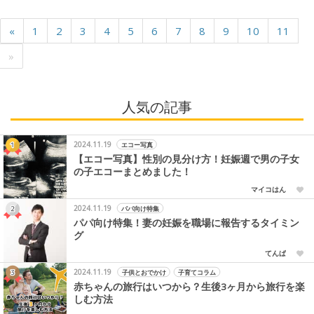
«
1
2
3
4
5
6
7
8
9
10
11
»
人気の記事
2024.11.19
エコー写真
【エコー写真】性別の見分け方！妊娠週で男の子女
の子エコーまとめました！
マイコはん
2024.11.19
パパ向け特集
パパ向け特集！妻の妊娠を職場に報告するタイミン
グ
てんぱ
2024.11.19
子供とおでかけ
子育てコラム
赤ちゃんの旅行はいつから？生後3ヶ月から旅行を楽
しむ方法