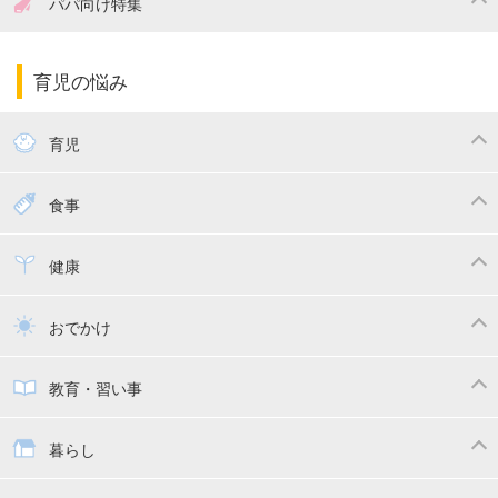
パパ向け特集
妊娠中の補助金・費用
双子
陣痛・出産
命名・名づけ
パパ向け特集
育児の悩み
エコー写真
マタニティウェア
産後ダイエット
育児
妊娠
赤ちゃんのお世話
授乳・母乳育児
食事
寝かしつけ
断乳・卒乳
離乳食
幼児食
健康
トイトレ
育児グッズ
乳幼児健診・予防接種
子供の病気・怪我
おでかけ
子供とおでかけ
ベビーカー
教育・習い事
抱っこ紐
教育・習い事
子供の成長
暮らし