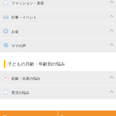
幼稚園
保育園
ママの日常
時短家事
ファッション・美容
絵本
おもちゃ・あそび
家族関係・夫婦関係
収納・整理術
子供の服・ファッション
行事・イベント
掃除
漫画
子供のお祝い・行事
お金
出産祝い・内祝い
住宅購入
育児中の補助金・費用
ママの声
ママの仕事（保活・復職）
家計管理・マネー
子育てコラム
子育ての悩み・不安
子どもの月齢・年齢別の悩み
妊娠・出産の悩み
妊活
妊娠初期（0～4ヶ月）
育児の悩み
妊娠中期（5～7ヶ月）
妊娠後期（8ヶ月〜出産）
新生児
生後1ヶ月