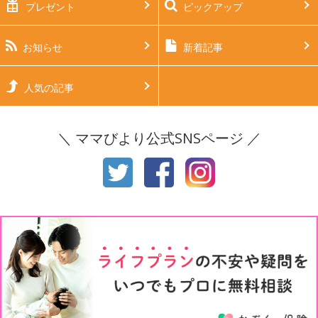
プレゼント
ピックアップ
生後2ヶ月
生後3ヶ月
生後4ヶ月
生後5ヶ月
お知らせ
新着記事
生後6ヶ月
生後7ヶ月
人気の記事
生後8ヶ月
生後9ヶ月
＼ ママびより公式SNSページ ／
生後10ヶ月
生後11ヶ月
1才
2才
3才
4才
5才
6才