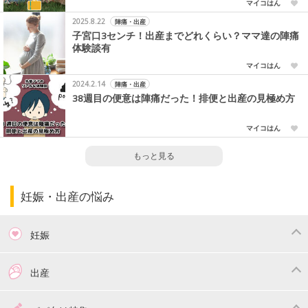
マイコはん
2025.8.22
陣痛・出産
子宮口3センチ！出産までどれくらい？ママ達の陣痛
体験談有
マイコはん
2024.2.14
陣痛・出産
38週目の便意は陣痛だった！排便と出産の見極め方
マイコはん
もっと見る
妊娠・出産の悩み
妊娠
つわり
妊娠中の体重管理
出産
妊娠中の食事
妊娠中の病気
出産準備
戌の日・安産祈願