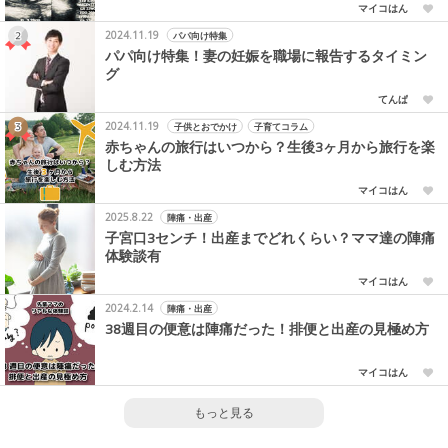
マイコはん
2024.11.19
パパ向け特集
パパ向け特集！妻の妊娠を職場に報告するタイミン
グ
てんぱ
2024.11.19
子供とおでかけ
子育てコラム
赤ちゃんの旅行はいつから？生後3ヶ月から旅行を楽
しむ方法
マイコはん
2025.8.22
陣痛・出産
子宮口3センチ！出産までどれくらい？ママ達の陣痛
体験談有
マイコはん
2024.2.14
陣痛・出産
38週目の便意は陣痛だった！排便と出産の見極め方
マイコはん
もっと見る