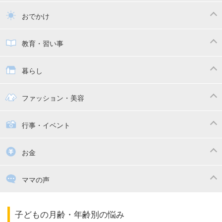
トイトレ
育児グッズ
乳幼児健診・予防接種
子供の病気・怪我
おでかけ
子供とおでかけ
ベビーカー
教育・習い事
抱っこ紐
教育・習い事
子供の成長
暮らし
幼稚園
保育園
ママの日常
時短家事
ファッション・美容
絵本
おもちゃ・あそび
家族関係・夫婦関係
収納・整理術
子供の服・ファッション
行事・イベント
掃除
漫画
子供のお祝い・行事
お金
出産祝い・内祝い
住宅購入
育児中の補助金・費用
ママの声
ママの仕事（保活・復職）
家計管理・マネー
子育てコラム
子育ての悩み・不安
子どもの月齢・年齢別の悩み