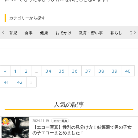
カテゴリーから探す
育児
食事
健康
おでかけ
教育・習い事
暮らし
ファ
«
1
2
...
34
35
36
37
38
39
40
41
42
»
人気の記事
2024.11.19
エコー写真
【エコー写真】性別の見分け方！妊娠週で男の子女
の子エコーまとめました！