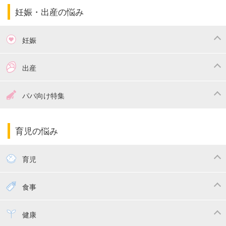
妊娠・出産の悩み
妊娠
つわり
妊娠中の体重管理
出産
妊娠中の食事
妊娠中の病気
出産準備
戌の日・安産祈願
パパ向け特集
妊娠中の補助金・費用
双子
陣痛・出産
命名・名づけ
パパ向け特集
育児の悩み
エコー写真
マタニティウェア
産後ダイエット
育児
妊娠
赤ちゃんのお世話
授乳・母乳育児
食事
寝かしつけ
断乳・卒乳
離乳食
幼児食
健康