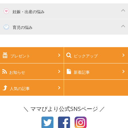
妊娠・出産の悩み
妊活
妊娠初期（0～4ヶ月）
育児の悩み
妊娠中期（5～7ヶ月）
妊娠後期（8ヶ月〜出産）
新生児
生後1ヶ月
プレゼント
ピックアップ
生後2ヶ月
生後3ヶ月
生後4ヶ月
生後5ヶ月
お知らせ
新着記事
生後6ヶ月
生後7ヶ月
人気の記事
生後8ヶ月
生後9ヶ月
＼ ママびより公式SNSページ ／
生後10ヶ月
生後11ヶ月