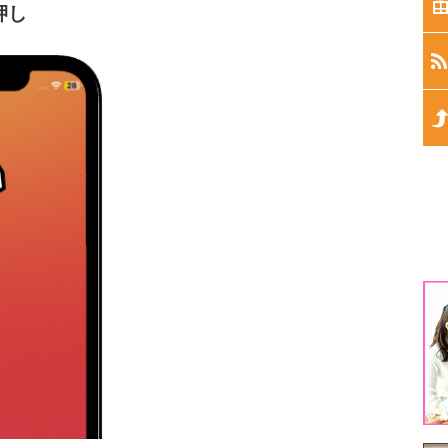
生
押し
生
生
生
生
1
3
5