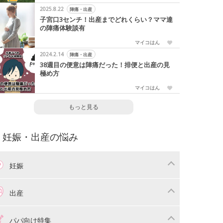
2025.8.22
陣痛・出産
子宮口3センチ！出産までどれくらい？ママ達
の陣痛体験談有
マイコはん
2024.2.14
陣痛・出産
38週目の便意は陣痛だった！排便と出産の見
極め方
マイコはん
もっと見る
妊娠・出産の悩み
妊娠
わり
妊娠中の体重管理
出産
娠中の食事
妊娠中の病気
産準備
戌の日・安産祈願
パパ向け特集