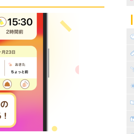
妊
陣
パ
エ
産
妊
赤
寝
離
ト
乳
子
抱
教
幼