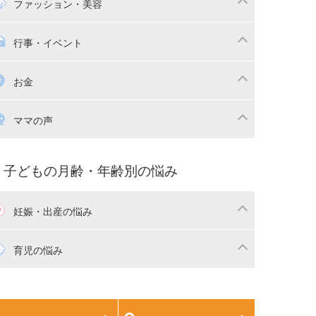
マの日常
時短家事
ファッション・美容
本
おもちゃ・あそび
族関係・夫婦関係
収納・整理術
供の服・ファッション
行事・イベント
除
画
子供のお祝い・行事
お金
産祝い・内祝い
宅購入
育児中の補助金・費用
ママの声
マの仕事（保活・復職）
家計管理・マネー
育てコラム
子育ての悩み・不安
子どもの月齢・年齢別の悩み
妊娠・出産の悩み
活
妊娠初期（0～4ヶ月）
育児の悩み
娠中期（5～7ヶ月）
妊娠後期（8ヶ月〜出産）
生児
生後1ヶ月