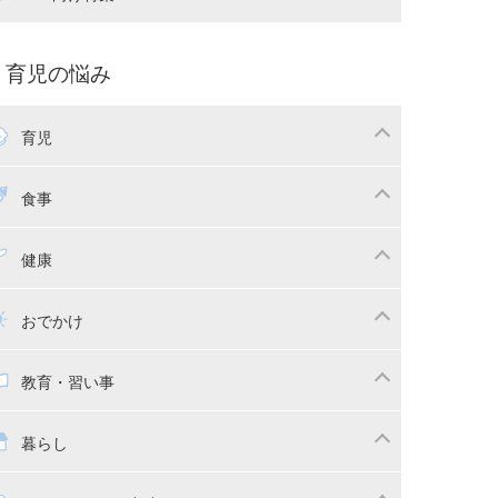
娠中の補助金・費用
双子
痛・出産
命名・名づけ
パ向け特集
育児の悩み
コー写真
マタニティウェア
後ダイエット
育児
娠
ちゃんのお世話
授乳・母乳育児
食事
かしつけ
断乳・卒乳
乳食
幼児食
健康
イトレ
育児グッズ
幼児健診・予防接種
子供の病気・怪我
おでかけ
供とおでかけ
ベビーカー
教育・習い事
っこ紐
育・習い事
子供の成長
暮らし
稚園
保育園