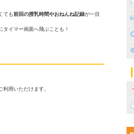
マ
くても
前回の授乳時間やおねんね記録
が一目
絵
家
子
にタイマー画面へ飛ぶことも！
掃
漫
出
住
マ
子
末でご利用いただけます。
妊
妊
新