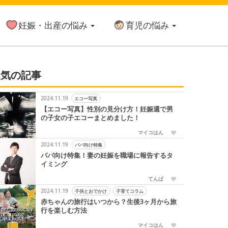
妊娠・出産の悩み
育児の悩み
人気の記事
2024.11.19
エコー写真
【エコー写真】性別の見分け方！妊娠週で男
の子女の子エコーまとめました！
マイコはん
2024.11.19
パパ向け特集
パパ向け特集！妻の妊娠を職場に報告するタ
イミング
てんぱ
2024.11.19
子供とおでかけ
子育てコラム
赤ちゃんの旅行はいつから？生後3ヶ月から旅
行を楽しむ方法
マイコはん