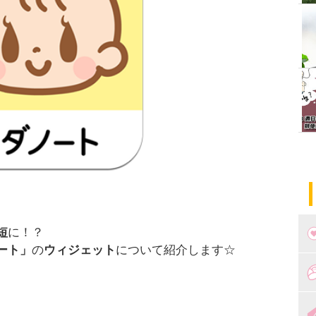
短
に！？
ート」
の
ウィジェット
について紹介します☆
つ
妊
出