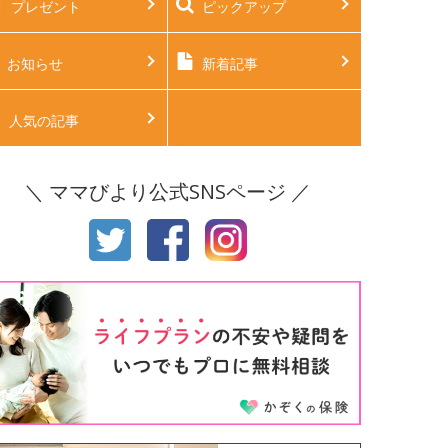
プレゼント
ピックアップ
後2ヶ月
生後3ヶ月
後4ヶ月
生後5ヶ月
お知らせ
新着記事
後6ヶ月
生後7ヶ月
人気の記事
後8ヶ月
生後9ヶ月
＼ ママびより公式SNSページ ／
後10ヶ月
生後11ヶ月
才
2才
才
4才
才
6才