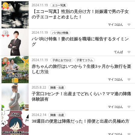
2024.11.19
エコー写真
【エコー写真】性別の見分け方！妊娠週で男の子女
の子エコーまとめました！
マイコはん
2024.11.19
パパ向け特集
パパ向け特集！妻の妊娠を職場に報告するタイミン
グ
てんぱ
2024.11.19
子供とおでかけ
子育てコラム
赤ちゃんの旅行はいつから？生後3ヶ月から旅行を楽
しむ方法
マイコはん
2025.8.22
陣痛・出産
子宮口3センチ！出産までどれくらい？ママ達の陣痛
体験談有
マイコはん
2024.2.14
陣痛・出産
38週目の便意は陣痛だった！排便と出産の見極め方
マイコはん