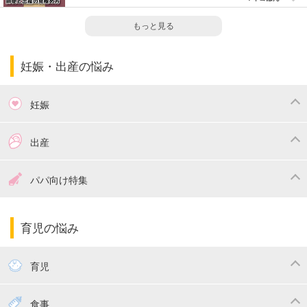
もっと見る
妊娠・出産の悩み
妊娠
つわり
妊娠中の体重管理
出産
妊娠中の食事
妊娠中の病気
出産準備
戌の日・安産祈願
パパ向け特集
妊娠中の補助金・費用
双子
陣痛・出産
命名・名づけ
パパ向け特集
育児の悩み
エコー写真
マタニティウェア
産後ダイエット
育児
妊娠
赤ちゃんのお世話
授乳・母乳育児
食事