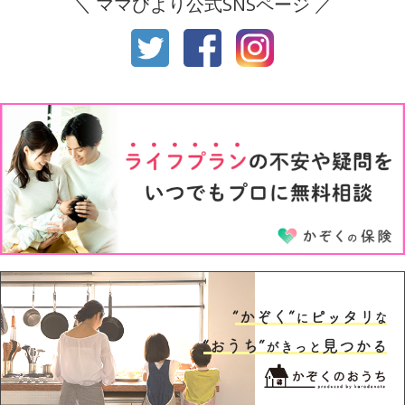
＼ ママびより公式SNSページ ／
生後10ヶ月
生後11ヶ月
1才
2才
3才
4才
5才
6才