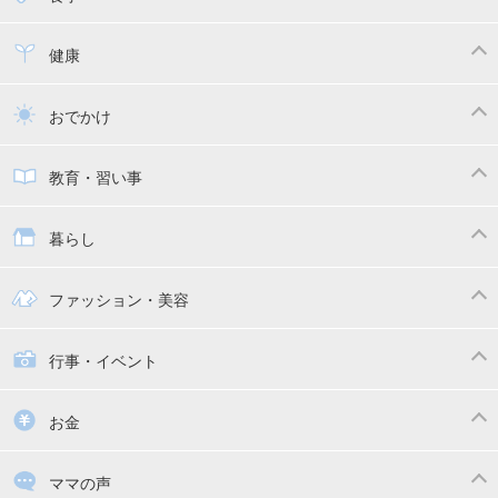
寝かしつけ
断乳・卒乳
離乳食
幼児食
健康
トイトレ
育児グッズ
乳幼児健診・予防接種
子供の病気・怪我
おでかけ
子供とおでかけ
ベビーカー
教育・習い事
抱っこ紐
教育・習い事
子供の成長
暮らし
幼稚園
保育園
ママの日常
時短家事
ファッション・美容
絵本
おもちゃ・あそび
家族関係・夫婦関係
収納・整理術
子供の服・ファッション
行事・イベント
掃除
漫画
子供のお祝い・行事
お金
出産祝い・内祝い
住宅購入
育児中の補助金・費用
ママの声