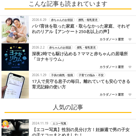
こんな記事も読まれています
2026.6.29
赤ちゃんのお世話
授乳・母乳育児
パパ育休を取った家庭・取らなかった家庭、それぞ
れのリアル【アンケート250名以上の声】
カラダノート運営
2026.2.2
赤ちゃんのお世話
授乳・母乳育児
深夜2時でも駆け込める？ママと赤ちゃんの居場所
「ヨナキリウム」
カラダノート運営
2026.1.29
子供の病気・怪我
子育ての悩み・不安
17人で見守る息子の毎日。離れていても安心できる
育児記録の使い方
カラダノート運営
人気の記事
2024.11.19
エコー写真
【エコー写真】性別の見分け方！妊娠週で男の子女
の子エコーまとめました！