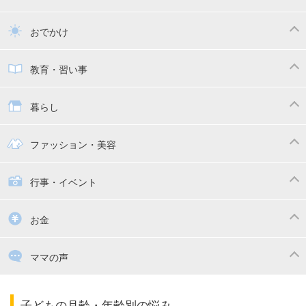
トイトレ
育児グッズ
乳幼児健診・予防接種
子供の病気・怪我
おでかけ
子供とおでかけ
ベビーカー
教育・習い事
抱っこ紐
教育・習い事
子供の成長
暮らし
幼稚園
保育園
ママの日常
時短家事
ファッション・美容
絵本
おもちゃ・あそび
家族関係・夫婦関係
収納・整理術
子供の服・ファッション
行事・イベント
掃除
漫画
子供のお祝い・行事
お金
出産祝い・内祝い
住宅購入
育児中の補助金・費用
ママの声
ママの仕事（保活・復職）
家計管理・マネー
子育てコラム
子育ての悩み・不安
子どもの月齢・年齢別の悩み