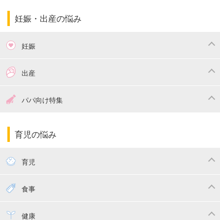
妊娠・出産の悩み
妊娠
つわり
妊娠中の体重管理
出産
妊娠中の食事
妊娠中の病気
出産準備
戌の日・安産祈願
パパ向け特集
妊娠中の補助金・費用
双子
陣痛・出産
命名・名づけ
パパ向け特集
育児の悩み
エコー写真
マタニティウェア
産後ダイエット
育児
妊娠
赤ちゃんのお世話
授乳・母乳育児
食事
寝かしつけ
断乳・卒乳
離乳食
幼児食
健康