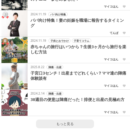
マイコはん
2024.11.19
パパ向け特集
パパ向け特集！妻の妊娠を職場に報告するタイミン
グ
てんぱ
2024.11.19
子供とおでかけ
子育てコラム
赤ちゃんの旅行はいつから？生後3ヶ月から旅行を楽
しむ方法
マイコはん
2025.8.22
陣痛・出産
子宮口3センチ！出産までどれくらい？ママ達の陣痛
体験談有
マイコはん
2024.2.14
陣痛・出産
38週目の便意は陣痛だった！排便と出産の見極め方
マイコはん
もっと見る