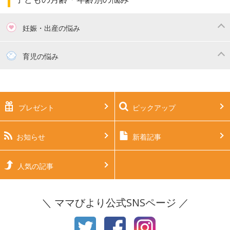
妊娠・出産の悩み
妊活
妊娠初期（0～4ヶ月）
育児の悩み
妊娠中期（5～7ヶ月）
妊娠後期（8ヶ月〜出産）
新生児
生後1ヶ月
プレゼント
ピックアップ
生後2ヶ月
生後3ヶ月
生後4ヶ月
生後5ヶ月
お知らせ
新着記事
生後6ヶ月
生後7ヶ月
人気の記事
生後8ヶ月
生後9ヶ月
＼ ママびより公式SNSページ ／
生後10ヶ月
生後11ヶ月