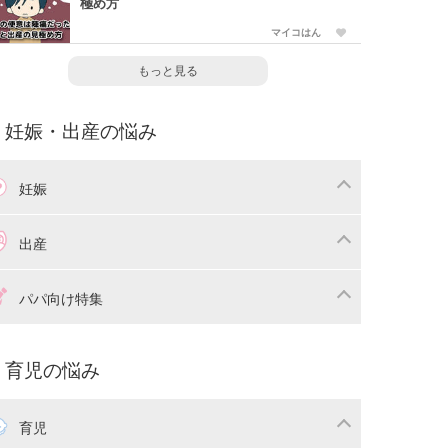
極め方
マイコはん
もっと見る
妊娠・出産の悩み
妊娠
わり
妊娠中の体重管理
出産
娠中の食事
妊娠中の病気
産準備
戌の日・安産祈願
パパ向け特集
娠中の補助金・費用
双子
痛・出産
命名・名づけ
パ向け特集
育児の悩み
コー写真
マタニティウェア
後ダイエット
育児
娠