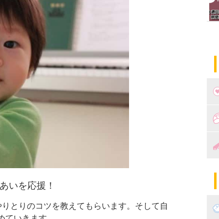
つ
妊
出
妊
陣
パ
れあいを応援！
エ
産
やりとりのコツを教えてもらいます。そして自
めていきます。
妊