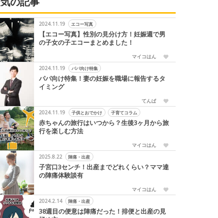
人気の記事
2024.11.19
エコー写真
【エコー写真】性別の見分け方！妊娠週で男
の子女の子エコーまとめました！
マイコはん
2024.11.19
パパ向け特集
パパ向け特集！妻の妊娠を職場に報告するタ
イミング
てんぱ
2024.11.19
子供とおでかけ
子育てコラム
赤ちゃんの旅行はいつから？生後3ヶ月から旅
行を楽しむ方法
マイコはん
2025.8.22
陣痛・出産
子宮口3センチ！出産までどれくらい？ママ達
の陣痛体験談有
マイコはん
2024.2.14
陣痛・出産
38週目の便意は陣痛だった！排便と出産の見