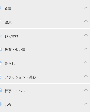
ちゃんのお世話
授乳・母乳育児
食事
かしつけ
断乳・卒乳
乳食
幼児食
健康
イトレ
育児グッズ
幼児健診・予防接種
子供の病気・怪我
おでかけ
供とおでかけ
ベビーカー
教育・習い事
っこ紐
育・習い事
子供の成長
暮らし
稚園
保育園
マの日常
時短家事
ファッション・美容
本
おもちゃ・あそび
族関係・夫婦関係
収納・整理術
供の服・ファッション
行事・イベント
除
画
子供のお祝い・行事
お金