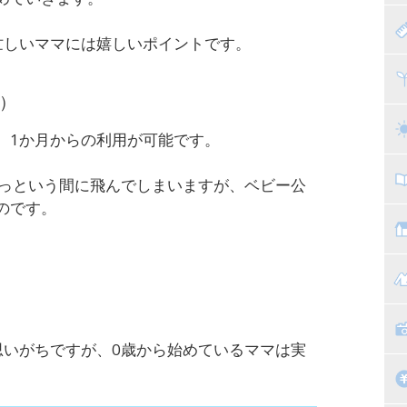
赤
忙しいママには嬉しいポイントです。
寝
離
込）
ト
乳
。1か月からの利用が可能です。
子
てあっという間に飛んでしまいますが、ベビー公
のです。
抱
教
。
幼
マ
絵
家
子
思いがちですが、0歳から始めているママは実
。
掃
漫