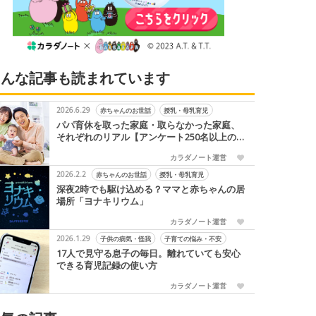
こんな記事も読まれています
2026.6.29
赤ちゃんのお世話
授乳・母乳育児
パパ育休を取った家庭・取らなかった家庭、
それぞれのリアル【アンケート250名以上の
声】
カラダノート運営
2026.2.2
赤ちゃんのお世話
授乳・母乳育児
深夜2時でも駆け込める？ママと赤ちゃんの居
場所「ヨナキリウム」
カラダノート運営
2026.1.29
子供の病気・怪我
子育ての悩み・不安
17人で見守る息子の毎日。離れていても安心
できる育児記録の使い方
カラダノート運営