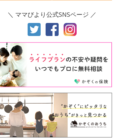
後8ヶ月
生後9ヶ月
＼ ママびより公式SNSページ ／
後10ヶ月
生後11ヶ月
才
2才
才
4才
才
6才