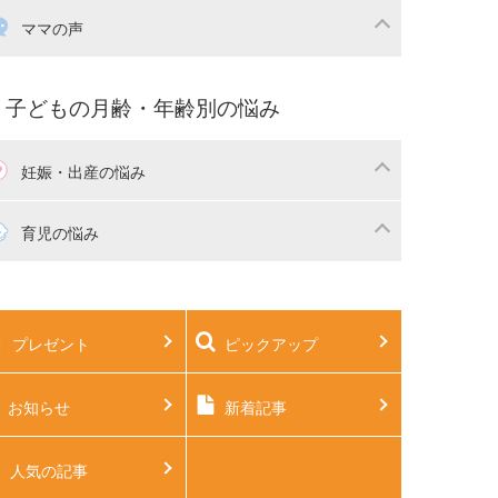
産祝い・内祝い
宅購入
育児中の補助金・費用
ママの声
マの仕事（保活・復職）
家計管理・マネー
育てコラム
子育ての悩み・不安
子どもの月齢・年齢別の悩み
妊娠・出産の悩み
活
妊娠初期（0～4ヶ月）
育児の悩み
娠中期（5～7ヶ月）
妊娠後期（8ヶ月〜出産）
生児
生後1ヶ月
プレゼント
ピックアップ
後2ヶ月
生後3ヶ月
後4ヶ月
生後5ヶ月
お知らせ
新着記事
後6ヶ月
生後7ヶ月
人気の記事