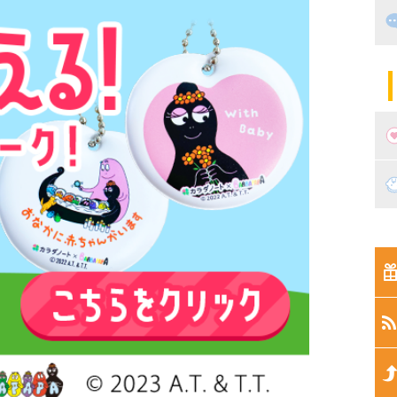
出
住
マ
子
妊
妊
新
生
生
生