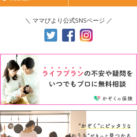
生後8ヶ月
生後9ヶ月
＼ ママびより公式SNSページ ／
生後10ヶ月
生後11ヶ月
1才
2才
3才
4才
5才
6才