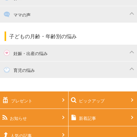
出産祝い・内祝い
住宅購入
育児中の補助金・費用
ママの声
ママの仕事（保活・復職）
家計管理・マネー
子育てコラム
子育ての悩み・不安
子どもの月齢・年齢別の悩み
妊娠・出産の悩み
妊活
妊娠初期（0～4ヶ月）
育児の悩み
妊娠中期（5～7ヶ月）
妊娠後期（8ヶ月〜出産）
新生児
生後1ヶ月
プレゼント
ピックアップ
生後2ヶ月
生後3ヶ月
生後4ヶ月
生後5ヶ月
お知らせ
新着記事
生後6ヶ月
生後7ヶ月
人気の記事