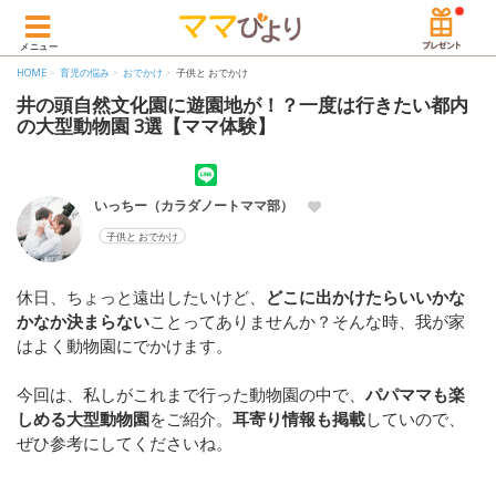
メニュー
HOME
育児の悩み
おでかけ
子供と おでかけ
井の頭自然文化園に遊園地が！？一度は行きたい都内
の大型動物園 3選【ママ体験】
いっちー（カラダノートママ部）
子供と おでかけ
休日、ちょっと遠出したいけど、
どこに出かけたらいいかな
かなか決まらない
ことってありませんか？そんな時、我が家
はよく動物園にでかけます。
今回は、私しがこれまで行った動物園の中で、
パパママも楽
しめる大型動物園
をご紹介。
耳寄り情報も掲載
していので、
ぜひ参考にしてくださいね。