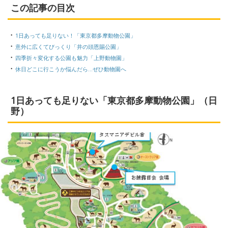
この記事の目次
・
1日あっても足りない！「東京都多摩動物公園」
・
意外に広くてびっくり「井の頭恩賜公園」
・
四季折々変化する公園も魅力「上野動物園」
・
休日どこに行こうか悩んだら...ぜひ動物園へ
1日あっても足りない「東京都多摩動物公園」（日
野）