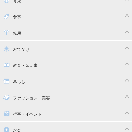
育児
妊娠
赤ちゃんのお世話
授乳・母乳育児
食事
寝かしつけ
断乳・卒乳
離乳食
幼児食
健康
トイトレ
育児グッズ
乳幼児健診・予防接種
子供の病気・怪我
おでかけ
子供とおでかけ
ベビーカー
教育・習い事
抱っこ紐
教育・習い事
子供の成長
暮らし
幼稚園
保育園
ママの日常
時短家事
ファッション・美容
絵本
おもちゃ・あそび
家族関係・夫婦関係
収納・整理術
子供の服・ファッション
行事・イベント
掃除
漫画
子供のお祝い・行事
お金