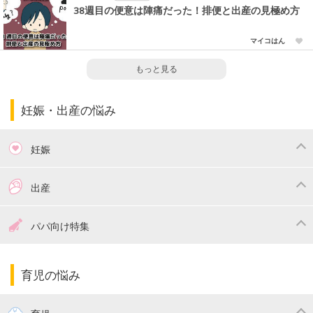
38週目の便意は陣痛だった！排便と出産の見極め方
マイコはん
もっと見る
妊娠・出産の悩み
妊娠
つわり
妊娠中の体重管理
出産
妊娠中の食事
妊娠中の病気
出産準備
戌の日・安産祈願
パパ向け特集
妊娠中の補助金・費用
双子
陣痛・出産
命名・名づけ
パパ向け特集
育児の悩み
エコー写真
マタニティウェア
産後ダイエット