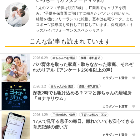
いっちー（カラダノートママ部）
1児のママ（子供は現在3歳）。IT業界でキャリアを積
み、"子供を保育園に預けずに働きたい"という想いから、
結婚を機にフリーランスに転換。基本は在宅ワーク。また
スポーツ指導者も並行して目指しています。保有資格：キ
ッズハイパフォーマンススペシャリスト
こんな記事も読まれています
2026.6.29
赤ちゃんのお世話
授乳・母乳育児
パパ育休を取った家庭・取らなかった家庭、それぞ
れのリアル【アンケート250名以上の声】
カラダノート運営
2026.2.2
赤ちゃんのお世話
授乳・母乳育児
深夜2時でも駆け込める？ママと赤ちゃんの居場所
「ヨナキリウム」
カラダノート運営
2026.1.29
子供の病気・怪我
子育ての悩み・不安
17人で見守る息子の毎日。離れていても安心できる
育児記録の使い方
カラダノート運営