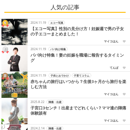
人気の記事
2024.11.19
エコー写真
【エコー写真】性別の見分け方！妊娠週で男の子女
の子エコーまとめました！
マイコはん
2024.11.19
パパ向け特集
パパ向け特集！妻の妊娠を職場に報告するタイミン
グ
てんぱ
2024.11.19
子供とおでかけ
子育てコラム
赤ちゃんの旅行はいつから？生後3ヶ月から旅行を楽
しむ方法
マイコはん
2025.8.22
陣痛・出産
子宮口3センチ！出産までどれくらい？ママ達の陣痛
体験談有
マイコはん
2024.2.14
陣痛・出産