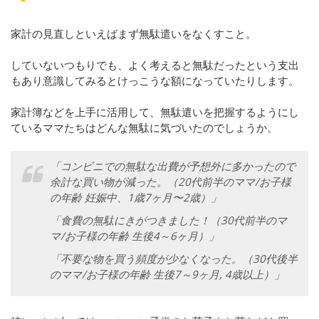
家計の見直しといえばまず無駄遣いをなくすこと。
していないつもりでも、よく考えると無駄だったという支出
もあり意識してみるとけっこうな額になっていたりします。
家計簿などを上手に活用して、無駄遣いを把握するようにし
ているママたちはどんな無駄に気づいたのでしょうか。
「コンビニでの無駄な出費が予想外に多かったので
余計な買い物が減った。（20代前半のママ/お子様
の年齢 妊娠中、1歳7ヶ月〜2歳）」
「食費の無駄にきがつきました！（30代前半のマ
マ/お子様の年齢 生後4～6ヶ月）」
「不要な物を買う頻度が少なくなった。（30代後半
のママ/お子様の年齢 生後7～9ヶ月, 4歳以上）」