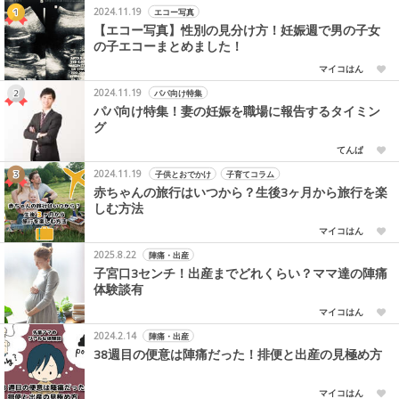
2024.11.19
エコー写真
【エコー写真】性別の見分け方！妊娠週で男の子女
の子エコーまとめました！
マイコはん
2024.11.19
パパ向け特集
パパ向け特集！妻の妊娠を職場に報告するタイミン
グ
てんぱ
2024.11.19
子供とおでかけ
子育てコラム
赤ちゃんの旅行はいつから？生後3ヶ月から旅行を楽
しむ方法
マイコはん
2025.8.22
陣痛・出産
子宮口3センチ！出産までどれくらい？ママ達の陣痛
体験談有
マイコはん
2024.2.14
陣痛・出産
38週目の便意は陣痛だった！排便と出産の見極め方
マイコはん