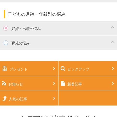
ママの仕事（保活・復職）
家計管理・マネー
子育てコラム
子育ての悩み・不安
子どもの月齢・年齢別の悩み
妊娠・出産の悩み
妊活
妊娠初期（0～4ヶ月）
育児の悩み
妊娠中期（5～7ヶ月）
妊娠後期（8ヶ月〜出産）
新生児
生後1ヶ月
プレゼント
ピックアップ
生後2ヶ月
生後3ヶ月
生後4ヶ月
生後5ヶ月
お知らせ
新着記事
生後6ヶ月
生後7ヶ月
人気の記事
生後8ヶ月
生後9ヶ月