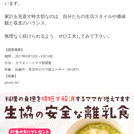
います。
家計を見直す時大切なのは、自分たちの生活スタイルや価値
観と収支のバランス。
無理なく続けられるよう、ぜひ工夫してみて下さい。
【調査概要】
期間：
2017
年
9
月
12
日～
9
月
14
日
方法：
カラダノ―トママ部調査
対象：
妊娠中・育児中のママ部ユーザー（
N=287
）
【画像】
photo AC