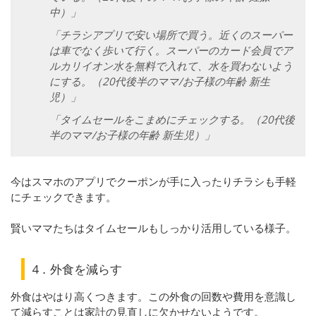
中）」
「チラシアプリで安い場所で買う。近くのスーパー
は車でなく歩いて行く。スーパーのカード会員でア
ルカリイオン水を無料で入れて、水を買わないよう
にする。（20代後半のママ/お子様の年齢 新生
児）」
「タイムセールをこまめにチェックする。（20代後
半のママ/お子様の年齢 新生児）」
今はスマホのアプリでクーポンが手に入ったりチラシも手軽
にチェックできます。
賢いママたちはタイムセールもしっかり活用している様子。
4．外食を減らす
外食はやはり高くつきます。この外食の回数や費用を意識し
て減らすことは家計の見直しに欠かせないようです。