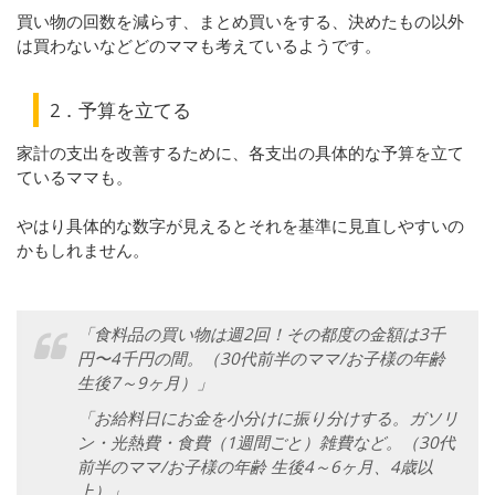
買い物の回数を減らす、まとめ買いをする、決めたもの以外
は買わないなどどのママも考えているようです。
2．予算を立てる
家計の支出を改善するために、各支出の具体的な予算を立て
ているママも。
やはり具体的な数字が見えるとそれを基準に見直しやすいの
かもしれません。
「食料品の買い物は週2回！その都度の金額は3千
円〜4千円の間。（30代前半のママ/お子様の年齢
生後7～9ヶ月）」
「お給料日にお金を小分けに振り分けする。ガソリ
ン・光熱費・食費（1週間ごと）雑費など。（30代
前半のママ/お子様の年齢 生後4～6ヶ月、4歳以
上）」