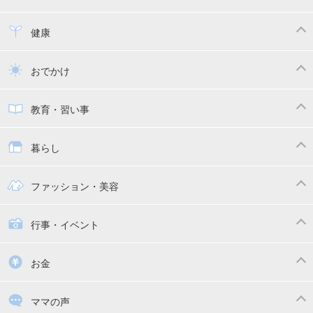
寝かしつけ
断乳・卒乳
離乳食
幼児食
健康
トイトレ
育児グッズ
乳幼児健診・予防接種
子供の病気・怪我
おでかけ
子供とおでかけ
ベビーカー
教育・習い事
抱っこ紐
教育・習い事
子供の成長
暮らし
幼稚園
保育園
ママの日常
時短家事
ファッション・美容
絵本
おもちゃ・あそび
家族関係・夫婦関係
収納・整理術
子供の服・ファッション
行事・イベント
掃除
漫画
子供のお祝い・行事
お金
出産祝い・内祝い
住宅購入
育児中の補助金・費用
ママの声