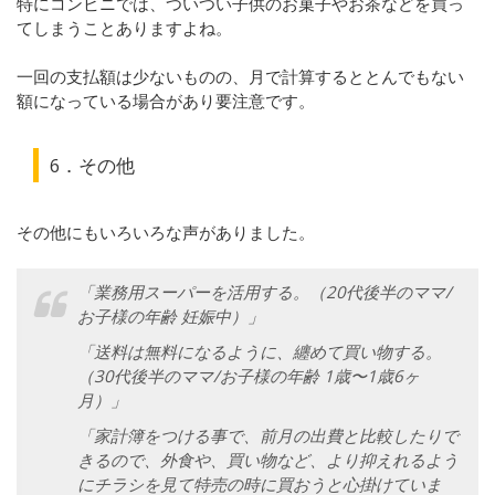
特にコンビニでは、ついつい子供のお菓子やお茶などを買っ
てしまうことありますよね。
一回の支払額は少ないものの、月で計算するととんでもない
額になっている場合があり要注意です。
6．その他
その他にもいろいろな声がありました。
「業務用スーパーを活用する。（20代後半のママ/
お子様の年齢 妊娠中）」
「送料は無料になるように、纏めて買い物する。
（30代後半のママ/お子様の年齢 1歳〜1歳6ヶ
月）」
「家計簿をつける事で、前月の出費と比較したりで
きるので、外食や、買い物など、より抑えれるよう
にチラシを見て特売の時に買おうと心掛けていま