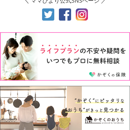
＼ ママびより公式SNSページ ／
生後10ヶ月
生後11ヶ月
1才
2才
3才
4才
5才
6才