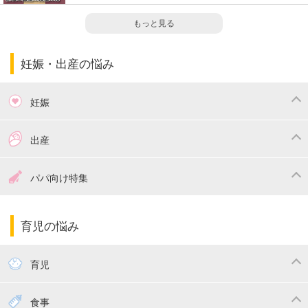
もっと見る
妊娠・出産の悩み
妊娠
つわり
妊娠中の体重管理
出産
妊娠中の食事
妊娠中の病気
出産準備
戌の日・安産祈願
パパ向け特集
妊娠中の補助金・費用
双子
陣痛・出産
命名・名づけ
パパ向け特集
育児の悩み
エコー写真
マタニティウェア
産後ダイエット
育児
妊娠
赤ちゃんのお世話
授乳・母乳育児
食事