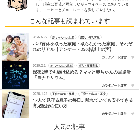
し、現在は育児と両立しながらマイペースに進んでいま
す。コーヒーとチョコレートを愛してやまない。
こんな記事も読まれています
2026.6.29
赤ちゃんのお世話
授乳・母乳育児
パパ育休を取った家庭・取らなかった家庭、それぞ
れのリアル【アンケート250名以上の声】
カラダノート運営
2026.2.2
赤ちゃんのお世話
授乳・母乳育児
深夜2時でも駆け込める？ママと赤ちゃんの居場所
「ヨナキリウム」
カラダノート運営
2026.1.29
子供の病気・怪我
子育ての悩み・不安
17人で見守る息子の毎日。離れていても安心できる
育児記録の使い方
カラダノート運営
人気の記事