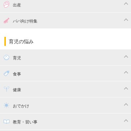
つわり
妊娠中の体重管理
出産
妊娠中の食事
妊娠中の病気
出産準備
戌の日・安産祈願
パパ向け特集
妊娠中の補助金・費用
双子
陣痛・出産
命名・名づけ
パパ向け特集
育児の悩み
エコー写真
マタニティウェア
産後ダイエット
育児
妊娠
赤ちゃんのお世話
授乳・母乳育児
食事
寝かしつけ
断乳・卒乳
離乳食
幼児食
健康
トイトレ
育児グッズ
乳幼児健診・予防接種
子供の病気・怪我
おでかけ
子供とおでかけ
ベビーカー
教育・習い事