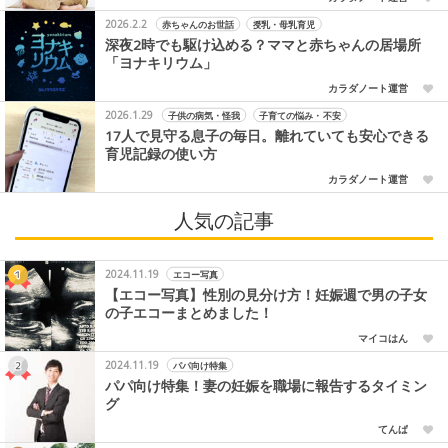
2026.2.2
赤ちゃんのお世話
授乳・母乳育児
深夜2時でも駆け込める？ママと赤ちゃんの居場所
「ヨナキリウム」
カラダノート運営
2026.1.29
子供の病気・怪我
子育ての悩み・不安
17人で見守る息子の毎日。離れていても安心できる
育児記録の使い方
カラダノート運営
人気の記事
2024.11.19
エコー写真
【エコー写真】性別の見分け方！妊娠週で男の子女
の子エコーまとめました！
マイコはん
2024.11.19
パパ向け特集
パパ向け特集！妻の妊娠を職場に報告するタイミン
グ
てんぱ