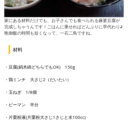
家にある材料だけでも、お子さんでも食べられる麻婆豆腐が
完成しちゃうんです！ごはんに乗せればどんぶりに早代わり♪
晩御飯の時間も短くなって、一石二鳥ですね。
材料
・豆腐(絹木綿どちらでもOK) 150g
・鶏ミンチ 大さじ2（だいたい）
・玉ねぎ 1/8個
・ピーマン 半分
・片栗粉液(片栗粉大さじ1さじと水100cc)