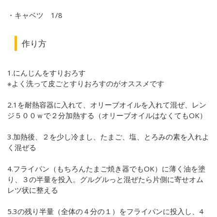
・キャベツ 1/8
作り方
1.にんじんをすりおろす
※よく洗って皮ごとすりおろすのがオススメです
2.1を耐熱容器に入れて、オリーブオイルを入れて混ぜ、レン
ジ５００ｗで２分加熱する（オリーブオイルはなくてもOK）
3.加熱後、２を少し冷まし、たまご、塩、とろみの素を入れよ
く混ぜる
4.フライパン（もちろんたまご焼き器でもOK）に薄く油を塗
り、３の半量を投入。グルグルっと混ぜたら片側に寄せオム
レツ状に整える
5.3の残り半量（全体の４分の１）をフライパンに投入し、4