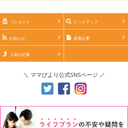
妊娠中期（5～7ヶ月）
妊娠後期（8ヶ月〜出産）
新生児
生後1ヶ月
プレゼント
ピックアップ
生後2ヶ月
生後3ヶ月
生後4ヶ月
生後5ヶ月
お知らせ
新着記事
生後6ヶ月
生後7ヶ月
人気の記事
生後8ヶ月
生後9ヶ月
＼ ママびより公式SNSページ ／
生後10ヶ月
生後11ヶ月
1才
2才
3才
4才
5才
6才