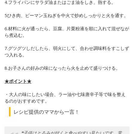
4.フライパンにサラダ油またはごま油をしき、熱する。
5ひき肉、ピーマン玉ねぎを中火で炒めしっかりと火を通す。
6.材料に火が通ったら、豆腐、片栗粉液を順に入れて混ぜなが
ら煮込む。
7.グツグツしだしたら、弱火にして、合わせ調味料をすこしず
つ入れる。
8.お子さんの好みの味になったら火を止めて盛りつける。
★ポイント★
・大人の味にしたい場合、ラー油や七味唐辛子等で味を整え
るのがおすすめです。
レシピ提供のママから一言！
❝子供はとろみが付くと食べやすい見たいです。常