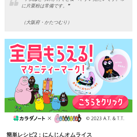
に片栗粉は常備です。❞
（大阪府・かたつむり）
簡単レシピ2：にんじんオムライス