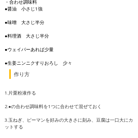
・合わせ調味料
●醤油 小さじ1強
●味噌 大さじ半分
●料理酒 大さじ半分
●ウェイパーあれば少量
●生姜ニンニクすりおろし 少々
作り方
1.片栗粉液作る
2.●の合わせ調味料を1つに合わせて混ぜておく
3.玉ねぎ、ピーマンを好みの大きさに刻み、豆腐は一口大にカ
ットする