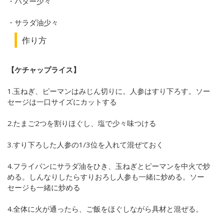
・バター少々
・サラダ油少々
作り方
【ケチャップライス】
1.玉ねぎ、ピーマンはみじん切りに。人参はすり下ろす。ソー
セージは一口サイズにカットする
2.たまご2つを割りほぐし、塩で少々味つける
3.すり下ろした人参の1/3位を入れて混ぜておく
4.フライパンにサラダ油をひき、玉ねぎとピーマンを中火で炒
める。しんなりしたらすりおろし人参も一緒に炒める。ソー
セージも一緒に炒める
4.全体に火が通ったら、ご飯をほぐしながら具材と混ぜる。