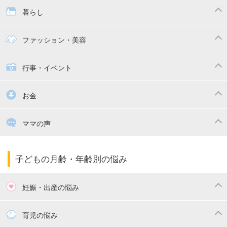
抱っこ紐
教育・習い事
子供の成長
暮らし
幼稚園
保育園
ママの日常
時短家事
ファッション・美容
絵本
おもちゃ・あそび
家族関係・夫婦関係
収納・整理術
子供の服・ファッション
行事・イベント
掃除
漫画
子供のお祝い・行事
お金
出産祝い・内祝い
住宅購入
育児中の補助金・費用
ママの声
ママの仕事（保活・復職）
家計管理・マネー
子育てコラム
子育ての悩み・不安
子どもの月齢・年齢別の悩み
妊娠・出産の悩み
妊活
妊娠初期（0～4ヶ月）
育児の悩み