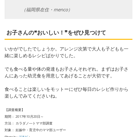
（福岡県在住・menco）
お子さんの❝おいしい！❞をぜひ見つけて
いかがでしたでしょうか。アレンジ次第で大人も子どもも一
緒に楽しめるレシピばかりでした。
でも食べる量や体の発達もお子さんそれぞれ。まずはお子さ
んにあった幼児食を用意してあげることが大切です。
食べることは楽しいをモットーにぜひ毎日のレシピ作りから
楽しんでみてくださいね。
【調査概要】
期間： 2017年10月20日～
方法： カラダノ―トママ部調査
対象： 妊娠中・育児中のママ部ユーザー
(Photo by：
写真AC
）