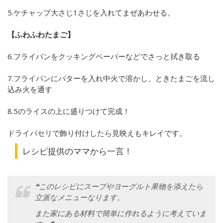
5.ケチャップ大さじ1さじを入れてまぜあわせる。
【ふわふわたまご】
6.フライパンをクッキングペーパーなどでさっと拭き取る
7.フライパンにバターを入れ中火で溶かし、ときたまごを流し
込み火を通す
8.5のライスの上に盛りつけて完成！
ドライパセリで飾り付けしたら見映えもキレイです。
レシピ提供のママから一言！
❝このレシピにスープやヨーグルト果物を添えたら
立派なメニューなります。
また家にある材料で簡単に作れるように考えていま