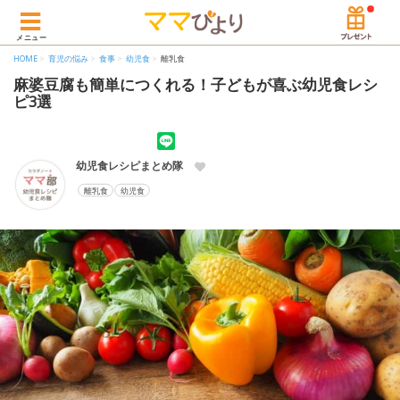
メニュー
HOME
育児の悩み
食事
幼児食
離乳食
麻婆豆腐も簡単につくれる！子どもが喜ぶ幼児食レシ
ピ3選
幼児食レシピまとめ隊
離乳食
幼児食