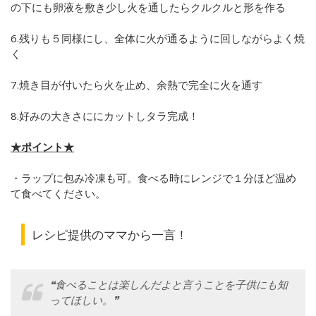
の下にも卵液を敷き少し火を通したらクルクルと形を作る
6.残りも５同様にし、全体に火が通るように回しながらよく焼
く
7.焼き目が付いたら火を止め、余熱で完全に火を通す
8.好みの大きさににカットしタラ完成！
★ポイント★
・ラップに包み冷凍も可。食べる時にレンジで１分ほど温め
て食べてください。
レシピ提供のママから一言！
❝食べることは楽しんだよと言うことを子供にも知
ってほしい。❞