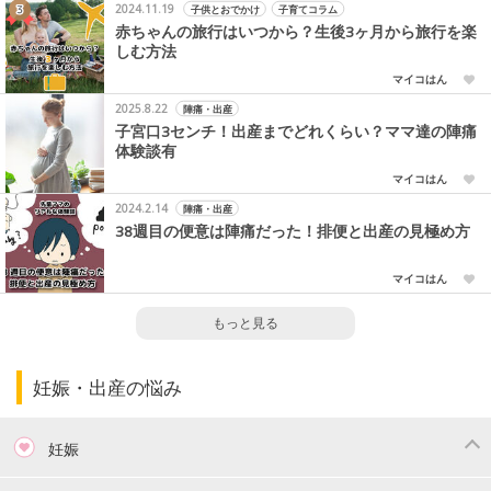
2024.11.19
子供とおでかけ
子育てコラム
赤ちゃんの旅行はいつから？生後3ヶ月から旅行を楽
しむ方法
マイコはん
2025.8.22
陣痛・出産
子宮口3センチ！出産までどれくらい？ママ達の陣痛
体験談有
マイコはん
2024.2.14
陣痛・出産
38週目の便意は陣痛だった！排便と出産の見極め方
マイコはん
もっと見る
妊娠・出産の悩み
妊娠