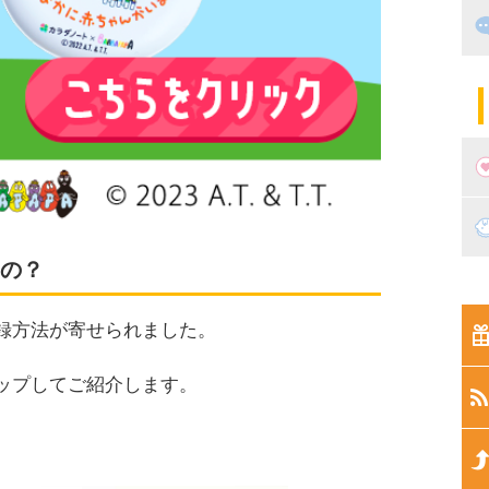
出
住
マ
子
妊
の？
妊
新
録方法が寄せられました。
生
ップしてご紹介します。
生
生