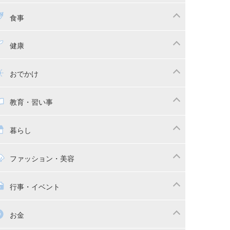
ちゃんのお世話
授乳・母乳育児
食事
かしつけ
断乳・卒乳
乳食
幼児食
健康
イトレ
育児グッズ
幼児健診・予防接種
子供の病気・怪我
おでかけ
供とおでかけ
ベビーカー
教育・習い事
っこ紐
育・習い事
子供の成長
暮らし
稚園
保育園
マの日常
時短家事
ファッション・美容
本
おもちゃ・あそび
族関係・夫婦関係
収納・整理術
供の服・ファッション
行事・イベント
除
画
子供のお祝い・行事
お金