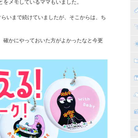
とをメモしているママもいました。
赤
ぐらいまで続けていましたが、そこからは、ち
寝
離
、確かにやっておいた方がよかったなと今更
ト
乳
子
抱
教
幼
マ
絵
家
子
掃
漫