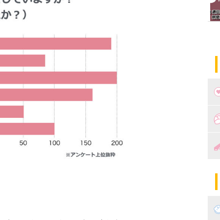
つ
妊
出
妊
陣
パ
エ
産
妊