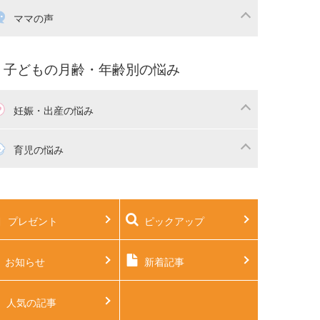
産祝い・内祝い
宅購入
育児中の補助金・費用
ママの声
マの仕事（保活・復職）
家計管理・マネー
育てコラム
子育ての悩み・不安
子どもの月齢・年齢別の悩み
妊娠・出産の悩み
活
妊娠初期（0～4ヶ月）
育児の悩み
娠中期（5～7ヶ月）
妊娠後期（8ヶ月〜出産）
生児
生後1ヶ月
プレゼント
ピックアップ
後2ヶ月
生後3ヶ月
後4ヶ月
生後5ヶ月
お知らせ
新着記事
後6ヶ月
生後7ヶ月
人気の記事