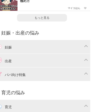
極め方
マイコはん
もっと見る
妊娠・出産の悩み
妊娠
わり
妊娠中の体重管理
出産
娠中の食事
妊娠中の病気
産準備
戌の日・安産祈願
パパ向け特集
娠中の補助金・費用
双子
痛・出産
命名・名づけ
パ向け特集
育児の悩み
コー写真
マタニティウェア
後ダイエット
育児
娠