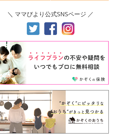
後8ヶ月
生後9ヶ月
＼ ママびより公式SNSページ ／
後10ヶ月
生後11ヶ月
才
2才
才
4才
才
6才