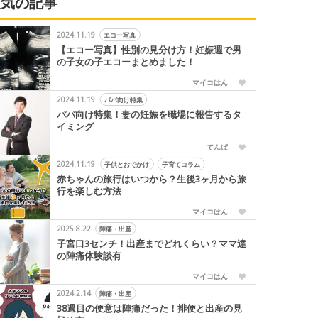
人気の記事
2024.11.19
エコー写真
【エコー写真】性別の見分け方！妊娠週で男
の子女の子エコーまとめました！
マイコはん
2024.11.19
パパ向け特集
パパ向け特集！妻の妊娠を職場に報告するタ
イミング
てんぱ
2024.11.19
子供とおでかけ
子育てコラム
赤ちゃんの旅行はいつから？生後3ヶ月から旅
行を楽しむ方法
マイコはん
2025.8.22
陣痛・出産
子宮口3センチ！出産までどれくらい？ママ達
の陣痛体験談有
マイコはん
2024.2.14
陣痛・出産
38週目の便意は陣痛だった！排便と出産の見