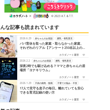
こんな記事も読まれています
2026.6.29
赤ちゃんのお世話
授乳・母乳育児
パパ育休を取った家庭・取らなかった家庭、
それぞれのリアル【アンケート250名以上の
声】
カラダノート運営
2026.2.2
赤ちゃんのお世話
授乳・母乳育児
深夜2時でも駆け込める？ママと赤ちゃんの居
場所「ヨナキリウム」
カラダノート運営
2026.1.29
子供の病気・怪我
子育ての悩み・不安
17人で見守る息子の毎日。離れていても安心
できる育児記録の使い方
カラダノート運営