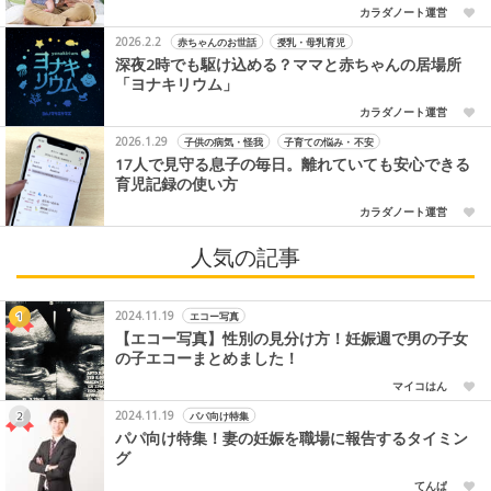
カラダノート運営
2026.2.2
赤ちゃんのお世話
授乳・母乳育児
深夜2時でも駆け込める？ママと赤ちゃんの居場所
「ヨナキリウム」
カラダノート運営
2026.1.29
子供の病気・怪我
子育ての悩み・不安
17人で見守る息子の毎日。離れていても安心できる
育児記録の使い方
カラダノート運営
人気の記事
2024.11.19
エコー写真
【エコー写真】性別の見分け方！妊娠週で男の子女
の子エコーまとめました！
マイコはん
2024.11.19
パパ向け特集
パパ向け特集！妻の妊娠を職場に報告するタイミン
グ
てんぱ