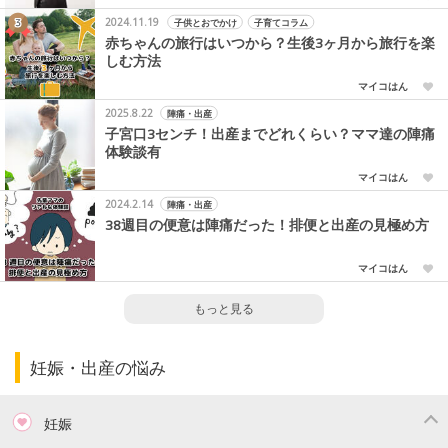
2024.11.19
子供とおでかけ
子育てコラム
赤ちゃんの旅行はいつから？生後3ヶ月から旅行を楽
しむ方法
マイコはん
2025.8.22
陣痛・出産
子宮口3センチ！出産までどれくらい？ママ達の陣痛
体験談有
マイコはん
2024.2.14
陣痛・出産
38週目の便意は陣痛だった！排便と出産の見極め方
マイコはん
もっと見る
妊娠・出産の悩み
妊娠