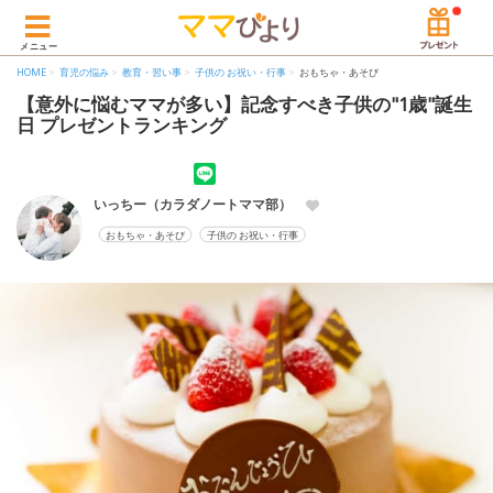
メニュー
HOME
育児の悩み
教育・習い事
子供の お祝い・行事
おもちゃ・あそび
【意外に悩むママが多い】記念すべき子供の"1歳"誕生
日 プレゼントランキング
いっちー（カラダノートママ部）
おもちゃ・あそび
子供の お祝い・行事