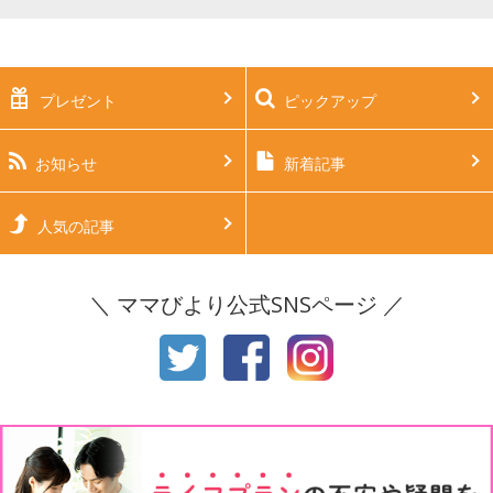
妊娠中期（5～7ヶ月）
妊娠後期（8ヶ月〜出産）
新生児
生後1ヶ月
プレゼント
ピックアップ
生後2ヶ月
生後3ヶ月
生後4ヶ月
生後5ヶ月
お知らせ
新着記事
生後6ヶ月
生後7ヶ月
人気の記事
生後8ヶ月
生後9ヶ月
＼ ママびより公式SNSページ ／
生後10ヶ月
生後11ヶ月
1才
2才
3才
4才