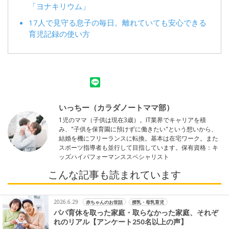
「ヨナキリウム」
17人で見守る息子の毎日。離れていても安心できる
育児記録の使い方
いっちー（カラダノートママ部）
1児のママ（子供は現在3歳）。IT業界でキャリアを積
み、"子供を保育園に預けずに働きたい"という想いから、
結婚を機にフリーランスに転換。基本は在宅ワーク。また
スポーツ指導者も並行して目指しています。保有資格：キ
ッズハイパフォーマンススペシャリスト
こんな記事も読まれています
2026.6.29
赤ちゃんのお世話
授乳・母乳育児
パパ育休を取った家庭・取らなかった家庭、それぞ
れのリアル【アンケート250名以上の声】