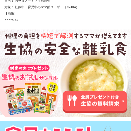
方法：
カラダノ―トママ部調査
対象：
妊娠中・育児中のママ部ユーザー（
N=104
）
【画像】
photo AC