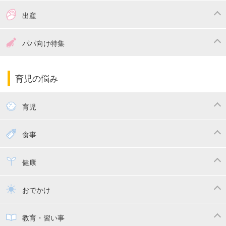
つわり
妊娠中の体重管理
出産
妊娠中の食事
妊娠中の病気
出産準備
戌の日・安産祈願
パパ向け特集
妊娠中の補助金・費用
双子
陣痛・出産
命名・名づけ
パパ向け特集
育児の悩み
エコー写真
マタニティウェア
産後ダイエット
育児
妊娠
赤ちゃんのお世話
授乳・母乳育児
食事
寝かしつけ
断乳・卒乳
離乳食
幼児食
健康
トイトレ
育児グッズ
乳幼児健診・予防接種
子供の病気・怪我
おでかけ
子供とおでかけ
ベビーカー
教育・習い事