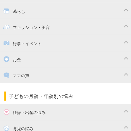
抱っこ紐
教育・習い事
子供の成長
暮らし
幼稚園
保育園
ママの日常
時短家事
ファッション・美容
絵本
おもちゃ・あそび
家族関係・夫婦関係
収納・整理術
子供の服・ファッション
行事・イベント
掃除
漫画
子供のお祝い・行事
お金
出産祝い・内祝い
住宅購入
育児中の補助金・費用
ママの声
ママの仕事（保活・復職）
家計管理・マネー
子育てコラム
子育ての悩み・不安
子どもの月齢・年齢別の悩み
妊娠・出産の悩み
妊活
妊娠初期（0～4ヶ月）
育児の悩み