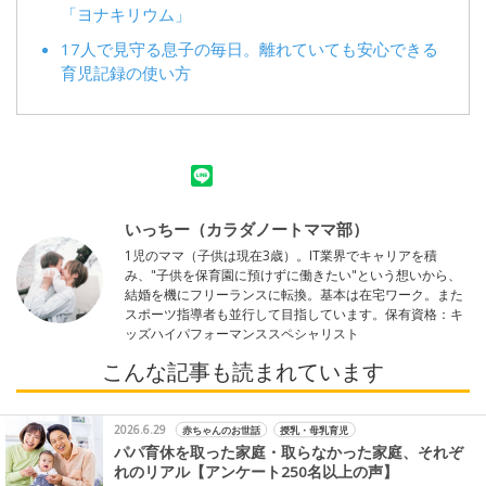
「ヨナキリウム」
17人で見守る息子の毎日。離れていても安心できる
育児記録の使い方
いっちー（カラダノートママ部）
1児のママ（子供は現在3歳）。IT業界でキャリアを積
み、"子供を保育園に預けずに働きたい"という想いから、
結婚を機にフリーランスに転換。基本は在宅ワーク。また
スポーツ指導者も並行して目指しています。保有資格：キ
ッズハイパフォーマンススペシャリスト
こんな記事も読まれています
2026.6.29
赤ちゃんのお世話
授乳・母乳育児
パパ育休を取った家庭・取らなかった家庭、それぞ
れのリアル【アンケート250名以上の声】