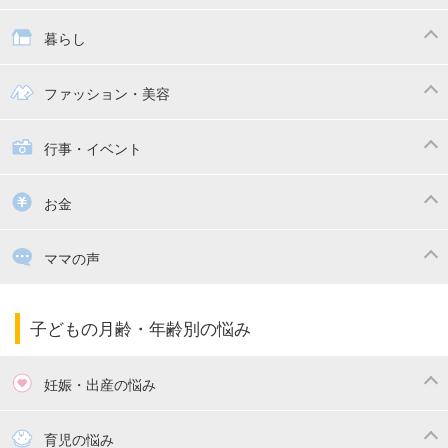
抱っこ紐
教育・習い事
子供の成長
暮らし
幼稚園
保育園
ママの日常
時短家事
ファッション・美容
絵本
おもちゃ・あそび
家族関係・夫婦関係
収納・整理術
子供の服・ファッション
行事・イベント
掃除
漫画
子供のお祝い・行事
お金
出産祝い・内祝い
住宅購入
育児中の補助金・費用
ママの声
ママの仕事（保活・復職）
家計管理・マネー
子育てコラム
子育ての悩み・不安
子どもの月齢・年齢別の悩み
妊娠・出産の悩み
妊活
妊娠初期（0～4ヶ月）
育児の悩み