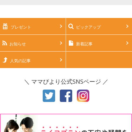
妊娠中期（5～7ヶ月）
妊娠後期（8ヶ月〜出産）
新生児
生後1ヶ月
プレゼント
ピックアップ
生後2ヶ月
生後3ヶ月
生後4ヶ月
生後5ヶ月
お知らせ
新着記事
生後6ヶ月
生後7ヶ月
人気の記事
生後8ヶ月
生後9ヶ月
＼ ママびより公式SNSページ ／
生後10ヶ月
生後11ヶ月
1才
2才
3才
4才