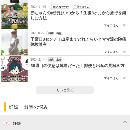
2024.11.19
子供とおでかけ
子育てコラム
赤ちゃんの旅行はいつから？生後3ヶ月から旅行を楽
しむ方法
マイコはん
2025.8.22
陣痛・出産
子宮口3センチ！出産までどれくらい？ママ達の陣痛
体験談有
マイコはん
2024.2.14
陣痛・出産
38週目の便意は陣痛だった！排便と出産の見極め方
マイコはん
もっと見る
妊娠・出産の悩み
妊娠