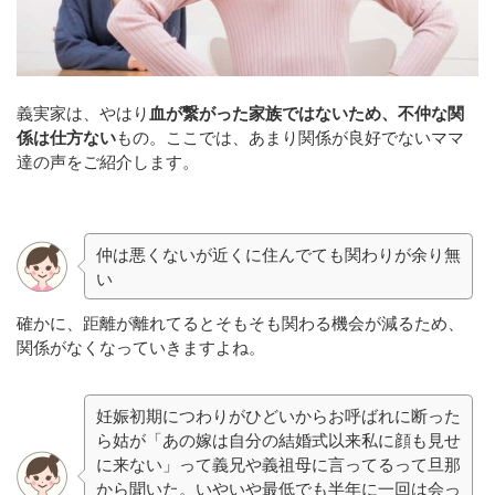
義実家は、やはり
血が繋がった家族ではないため、不仲な関
係は仕方ない
もの。ここでは、あまり関係が良好でないママ
達の声をご紹介します。
仲は悪くないが近くに住んでても関わりが余り無
い
確かに、距離が離れてるとそもそも関わる機会が減るため、
関係がなくなっていきますよね。
妊娠初期につわりがひどいからお呼ばれに断った
ら姑が「あの嫁は自分の結婚式以来私に顔も見せ
に来ない」って義兄や義祖母に言ってるって旦那
から聞いた。いやいや最低でも半年に一回は会っ