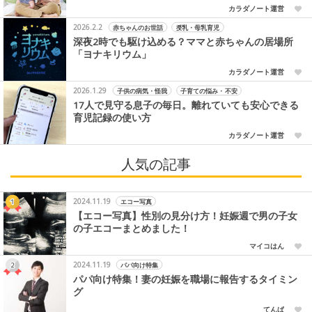
カラダノート運営
2026.2.2
赤ちゃんのお世話
授乳・母乳育児
深夜2時でも駆け込める？ママと赤ちゃんの居場所
「ヨナキリウム」
カラダノート運営
2026.1.29
子供の病気・怪我
子育ての悩み・不安
17人で見守る息子の毎日。離れていても安心できる
育児記録の使い方
カラダノート運営
人気の記事
2024.11.19
エコー写真
【エコー写真】性別の見分け方！妊娠週で男の子女
の子エコーまとめました！
マイコはん
2024.11.19
パパ向け特集
パパ向け特集！妻の妊娠を職場に報告するタイミン
グ
てんぱ