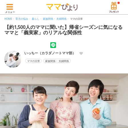
メニュー
HOME
育児の悩み
暮らし
家族関係・ 夫婦関係
ママの日常
【約1,500人のママに聞いた】帰省シーズンに気になる
ママと「義実家」のリアルな関係性
いっちー（カラダノートママ部）
ママの日常
家族関係・ 夫婦関係