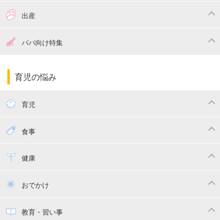
つわり
妊娠中の体重管理
出産
妊娠中の食事
妊娠中の病気
出産準備
戌の日・安産祈願
パパ向け特集
妊娠中の補助金・費用
双子
陣痛・出産
命名・名づけ
パパ向け特集
育児の悩み
エコー写真
マタニティウェア
産後ダイエット
育児
妊娠
赤ちゃんのお世話
授乳・母乳育児
食事
寝かしつけ
断乳・卒乳
離乳食
幼児食
健康
トイトレ
育児グッズ
乳幼児健診・予防接種
子供の病気・怪我
おでかけ
子供とおでかけ
ベビーカー
教育・習い事