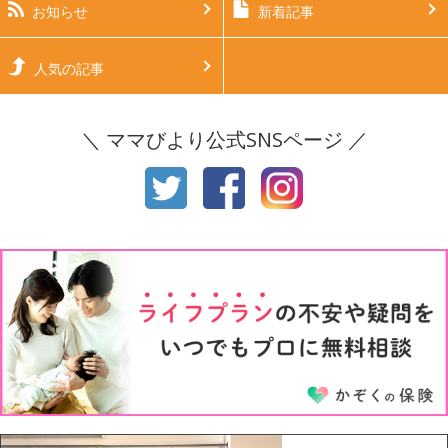
生後4ヶ月
生後5ヶ月
お知らせ
新着記事
生後6ヶ月
生後7ヶ月
人気の記事
生後8ヶ月
生後9ヶ月
＼ ママびより公式SNSページ ／
生後10ヶ月
生後11ヶ月
1才
2才
3才
4才
5才
6才