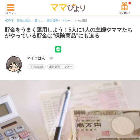
メニュー
HOME
育児の悩み
暮らし
家計管理・ マネー
ママの日常
貯金をうまく運用しよう！5人に1人の主婦やママたち
がやっている貯金は"保険商品"にも迫る
マイコはん
ママの日常
家計管理・ マネー