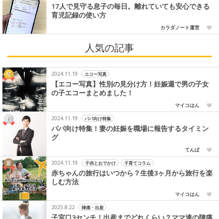
17人で見守る息子の毎日。離れていても安心できる
育児記録の使い方
カラダノート運営
人気の記事
2024.11.19
エコー写真
【エコー写真】性別の見分け方！妊娠週で男の子女
の子エコーまとめました！
マイコはん
2024.11.19
パパ向け特集
パパ向け特集！妻の妊娠を職場に報告するタイミン
グ
てんぱ
2024.11.19
子供とおでかけ
子育てコラム
赤ちゃんの旅行はいつから？生後3ヶ月から旅行を楽
しむ方法
マイコはん
2025.8.22
陣痛・出産
子宮口3センチ！出産までどれくらい？ママ達の陣痛