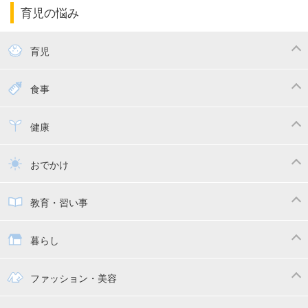
育児の悩み
エコー写真
マタニティウェア
産後ダイエット
育児
妊娠
赤ちゃんのお世話
授乳・母乳育児
食事
寝かしつけ
断乳・卒乳
離乳食
幼児食
健康
トイトレ
育児グッズ
乳幼児健診・予防接種
子供の病気・怪我
おでかけ
子供とおでかけ
ベビーカー
教育・習い事
抱っこ紐
教育・習い事
子供の成長
暮らし
幼稚園
保育園
ママの日常
時短家事
ファッション・美容