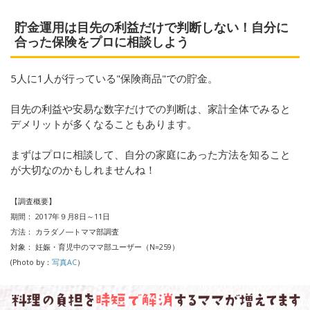
貯金運用は目先の利益だけで判断しない！自分に
合った保険をプロに相談しよう
5人に1人が行っている"保険商品"での貯金。
目先の利益や安易な数字だけでの判断は、家計全体でみると
デメリットが多くなることもあります。
まずはプロに相談して、自分の家庭にあった方法を知ること
が大切なのかもしれませんね！
【調査概要】
期間： 2017年９月8日～11日
方法： カラダノ―トママ部調査
対象： 妊娠・育児中のママ部ユーザー（N=259）
(Photo by：
写真AC
）