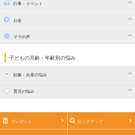
絵本
おもちゃ・あそび
家族関係・夫婦関係
収納・整理術
子供の服・ファッション
行事・イベント
掃除
漫画
子供のお祝い・行事
お金
出産祝い・内祝い
住宅購入
育児中の補助金・費用
ママの声
ママの仕事（保活・復職）
家計管理・マネー
子育てコラム
子育ての悩み・不安
子どもの月齢・年齢別の悩み
妊娠・出産の悩み
妊活
妊娠初期（0～4ヶ月）
育児の悩み
妊娠中期（5～7ヶ月）
妊娠後期（8ヶ月〜出産）
新生児
生後1ヶ月
プレゼント
ピックアップ
生後2ヶ月
生後3ヶ月