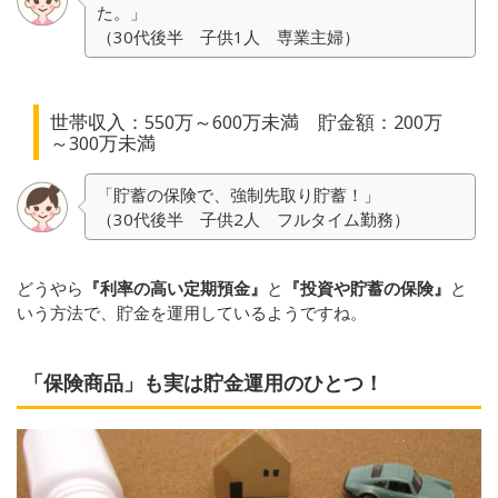
た。」
（30代後半 子供1人 専業主婦）
世帯収入：550万～600万未満 貯金額：200万
～300万未満
「貯蓄の保険で、強制先取り貯蓄！」
（30代後半 子供2人 フルタイム勤務）
どうやら
『利率の高い定期預金』
と
『投資や貯蓄の保険』
と
いう方法で、貯金を運用しているようですね。
「保険商品」も実は貯金運用のひとつ！