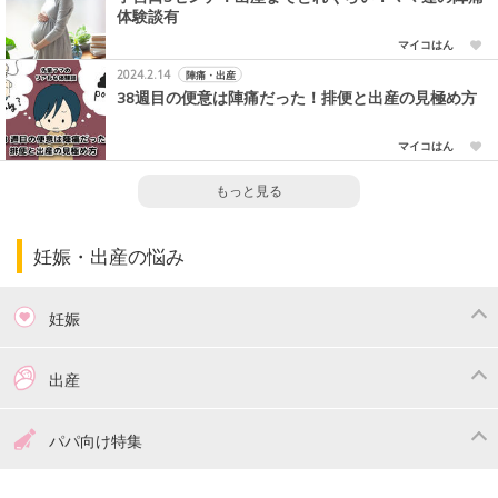
体験談有
マイコはん
2024.2.14
陣痛・出産
38週目の便意は陣痛だった！排便と出産の見極め方
マイコはん
もっと見る
妊娠・出産の悩み
妊娠
つわり
妊娠中の体重管理
出産
妊娠中の食事
妊娠中の病気
出産準備
戌の日・安産祈願
パパ向け特集
妊娠中の補助金・費用
双子
陣痛・出産
命名・名づけ
パパ向け特集