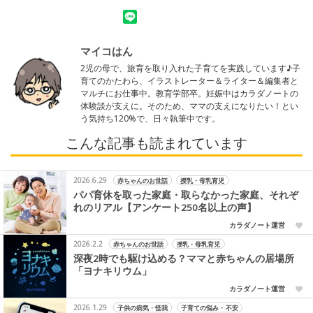
マイコはん
2児の母で、旅育を取り入れた子育てを実践しています♪子
育てのかたわら、イラストレーター＆ライター＆編集者と
マルチにお仕事中。教育学部卒。妊娠中はカラダノートの
体験談が支えに。そのため、ママの支えになりたい！とい
う気持ち120%で、日々執筆中です。
こんな記事も読まれています
2026.6.29
赤ちゃんのお世話
授乳・母乳育児
パパ育休を取った家庭・取らなかった家庭、それぞ
れのリアル【アンケート250名以上の声】
カラダノート運営
2026.2.2
赤ちゃんのお世話
授乳・母乳育児
深夜2時でも駆け込める？ママと赤ちゃんの居場所
「ヨナキリウム」
カラダノート運営
2026.1.29
子供の病気・怪我
子育ての悩み・不安