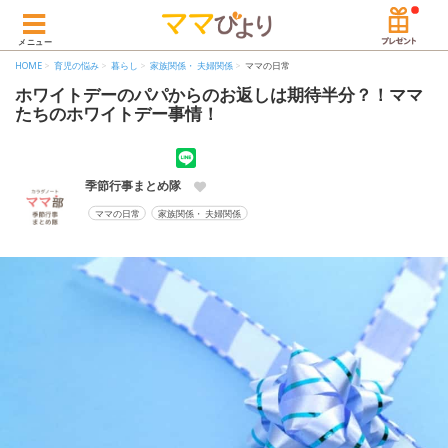
メニュー
HOME
育児の悩み
暮らし
家族関係・ 夫婦関係
ママの日常
ホワイトデーのパパからのお返しは期待半分？！ママ
たちのホワイトデー事情！
季節行事まとめ隊
ママの日常
家族関係・ 夫婦関係