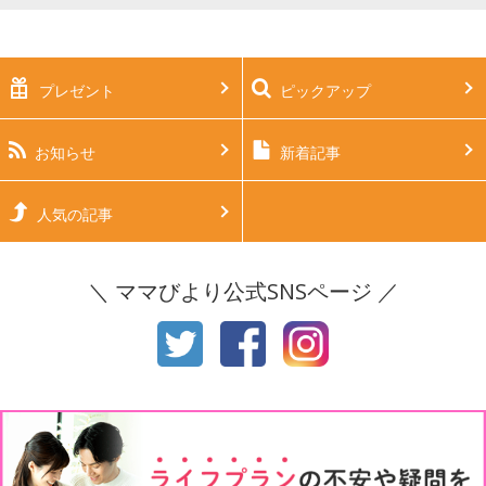
妊娠中期（5～7ヶ月）
妊娠後期（8ヶ月〜出産）
新生児
生後1ヶ月
プレゼント
ピックアップ
生後2ヶ月
生後3ヶ月
生後4ヶ月
生後5ヶ月
お知らせ
新着記事
生後6ヶ月
生後7ヶ月
人気の記事
生後8ヶ月
生後9ヶ月
＼ ママびより公式SNSページ ／
生後10ヶ月
生後11ヶ月
1才
2才
3才
4才