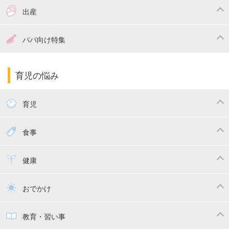
つわり
妊娠中の体重管理
出産
妊娠中の食事
妊娠中の病気
出産準備
戌の日・安産祈願
パパ向け特集
妊娠中の補助金・費用
双子
陣痛・出産
命名・名づけ
パパ向け特集
育児の悩み
エコー写真
マタニティウェア
産後ダイエット
育児
妊娠
赤ちゃんのお世話
授乳・母乳育児
食事
寝かしつけ
断乳・卒乳
離乳食
幼児食
健康
トイトレ
育児グッズ
乳幼児健診・予防接種
子供の病気・怪我
おでかけ
子供とおでかけ
ベビーカー
教育・習い事