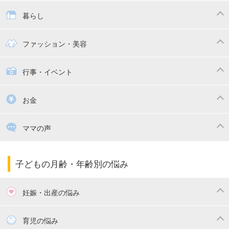
抱っこ紐
教育・習い事
子供の成長
暮らし
幼稚園
保育園
ママの日常
時短家事
ファッション・美容
絵本
おもちゃ・あそび
家族関係・夫婦関係
収納・整理術
子供の服・ファッション
行事・イベント
掃除
漫画
子供のお祝い・行事
お金
出産祝い・内祝い
住宅購入
育児中の補助金・費用
ママの声
ママの仕事（保活・復職）
家計管理・マネー
子育てコラム
子育ての悩み・不安
子どもの月齢・年齢別の悩み
妊娠・出産の悩み
妊活
妊娠初期（0～4ヶ月）
育児の悩み