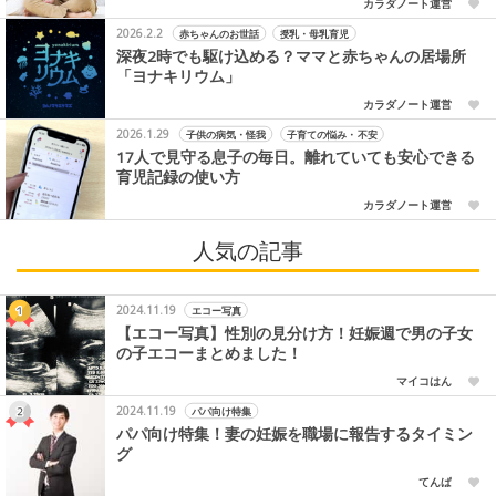
カラダノート運営
2026.2.2
赤ちゃんのお世話
授乳・母乳育児
深夜2時でも駆け込める？ママと赤ちゃんの居場所
「ヨナキリウム」
カラダノート運営
2026.1.29
子供の病気・怪我
子育ての悩み・不安
17人で見守る息子の毎日。離れていても安心できる
育児記録の使い方
カラダノート運営
人気の記事
2024.11.19
エコー写真
【エコー写真】性別の見分け方！妊娠週で男の子女
の子エコーまとめました！
マイコはん
2024.11.19
パパ向け特集
パパ向け特集！妻の妊娠を職場に報告するタイミン
グ
てんぱ