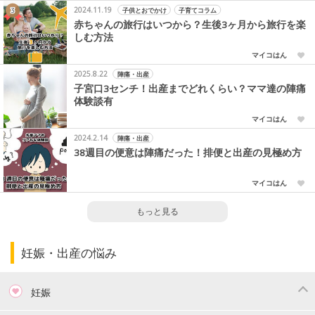
2024.11.19
子供とおでかけ
子育てコラム
赤ちゃんの旅行はいつから？生後3ヶ月から旅行を楽
しむ方法
マイコはん
2025.8.22
陣痛・出産
子宮口3センチ！出産までどれくらい？ママ達の陣痛
体験談有
マイコはん
2024.2.14
陣痛・出産
38週目の便意は陣痛だった！排便と出産の見極め方
マイコはん
もっと見る
妊娠・出産の悩み
妊娠