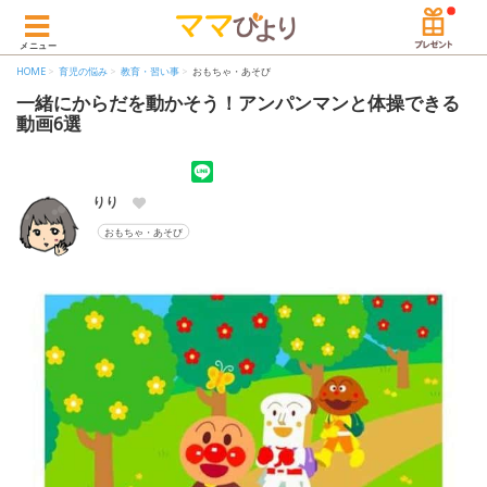
メニュー
HOME
育児の悩み
教育・習い事
おもちゃ・あそび
一緒にからだを動かそう！アンパンマンと体操できる
動画6選
りり
おもちゃ・あそび