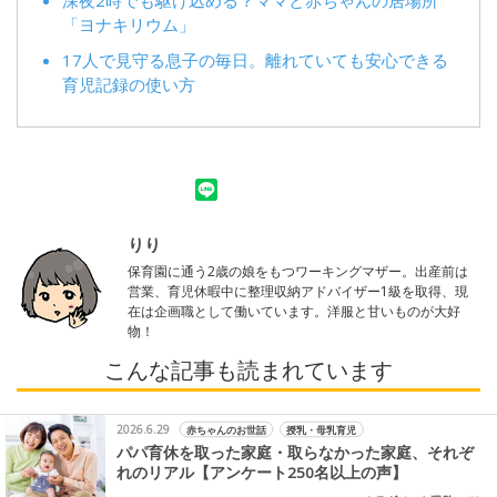
「ヨナキリウム」
17人で見守る息子の毎日。離れていても安心できる
育児記録の使い方
りり
保育園に通う2歳の娘をもつワーキングマザー。出産前は
営業、育児休暇中に整理収納アドバイザー1級を取得、現
在は企画職として働いています。洋服と甘いものが大好
物！
こんな記事も読まれています
2026.6.29
赤ちゃんのお世話
授乳・母乳育児
パパ育休を取った家庭・取らなかった家庭、それぞ
れのリアル【アンケート250名以上の声】