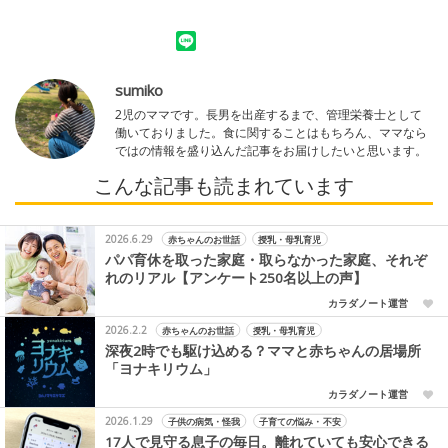
sumiko
2児のママです。長男を出産するまで、管理栄養士として
働いておりました。食に関することはもちろん、ママなら
ではの情報を盛り込んだ記事をお届けしたいと思います。
こんな記事も読まれています
2026.6.29
赤ちゃんのお世話
授乳・母乳育児
パパ育休を取った家庭・取らなかった家庭、それぞ
れのリアル【アンケート250名以上の声】
カラダノート運営
2026.2.2
赤ちゃんのお世話
授乳・母乳育児
深夜2時でも駆け込める？ママと赤ちゃんの居場所
「ヨナキリウム」
カラダノート運営
2026.1.29
子供の病気・怪我
子育ての悩み・不安
17人で見守る息子の毎日。離れていても安心できる