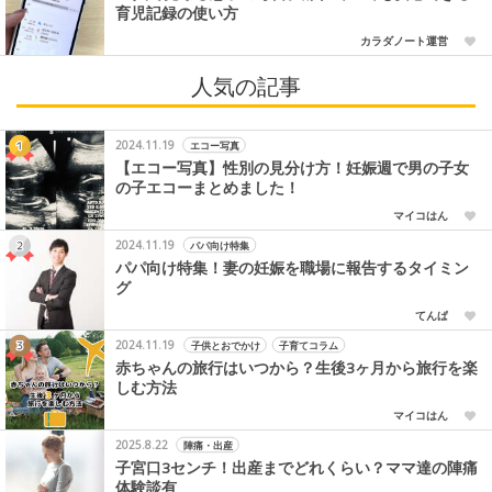
育児記録の使い方
カラダノート運営
人気の記事
2024.11.19
エコー写真
【エコー写真】性別の見分け方！妊娠週で男の子女
の子エコーまとめました！
マイコはん
2024.11.19
パパ向け特集
パパ向け特集！妻の妊娠を職場に報告するタイミン
グ
てんぱ
2024.11.19
子供とおでかけ
子育てコラム
赤ちゃんの旅行はいつから？生後3ヶ月から旅行を楽
しむ方法
マイコはん
2025.8.22
陣痛・出産
子宮口3センチ！出産までどれくらい？ママ達の陣痛
体験談有