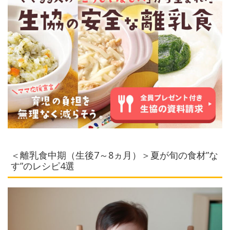
＜離乳食中期（生後7～8ヵ月）＞夏が旬の食材”な
す”のレシピ4選