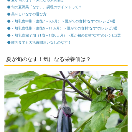
旬の夏野菜「なす」。調理のポイントって？
美味しいなすの選び方
＜離乳食中期（生後7～8ヵ月）＞夏が旬の食材”なす”のレシピ4選
＜離乳食後期（生後9～11ヵ月）＞夏が旬の食材”なす”のレシピ3選
＜離乳食完了期（1歳～1歳6ヵ月）＞夏が旬の食材”なす”のレシピ3選
離乳食でも大活躍間違いなしのなす！
夏が旬のなす！気になる栄養価は？