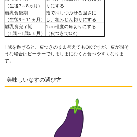
（生後
7
～
8
ヵ月）
りにする
離乳食後期
指で押しつぶせる固さに
（生後
9
～
11
ヵ月）
し、粗みじん切りにする
離乳食完了期
1cm
程度の角切りにする
（
1
歳～
1
歳
6
ヵ月）
（皮つきで
OK
）
1歳を過ぎると、皮つきのまま与えてもOKですが、皮が固そ
うな場合はピーラーでしましまにむくと食べやすくなりま
す。
美味しいなすの選び方