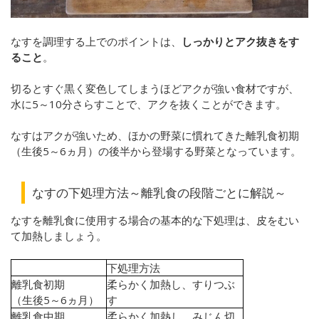
なすを調理する上でのポイントは、
しっかりとアク抜きをす
ること
。
切るとすぐ黒く変色してしまうほどアクが強い食材ですが、
水に5～10分さらすことで、アクを抜くことができます。
なすはアクが強いため、ほかの野菜に慣れてきた離乳食初期
（生後5～6ヵ月）の後半から登場する野菜となっています。
なすの下処理方法～離乳食の段階ごとに解説～
なすを離乳食に使用する場合の基本的な下処理は、皮をむい
て加熱しましょう。
下処理方法
離乳食初期
柔らかく加熱し、すりつぶ
（生後
5
～
6
ヵ月）
す
離乳食中期
柔らかく加熱し、みじん切