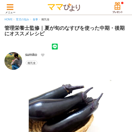
メニュー
HOME
育児の悩み
食事
離乳食
管理栄養士監修｜夏が旬のなすびを使った中期・後期
にオススメレシピ
sumiko
離乳食