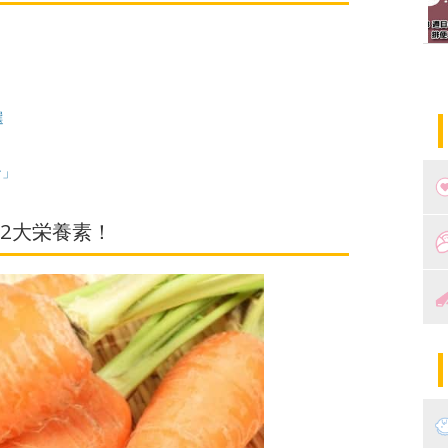
選
ン」
2大栄養素！
つ
妊
出
妊
陣
パ
エ
産
妊