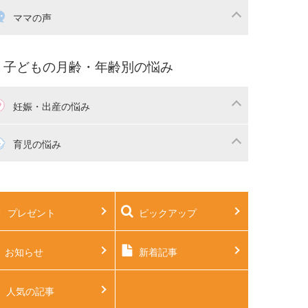
産祝い・内祝い
宅購入
育児中の補助金・費用
ママの声
マの仕事（保活・復職）
家計管理・マネー
育てコラム
子育ての悩み・不安
子どもの月齢・年齢別の悩み
妊娠・出産の悩み
活
妊娠初期（0～4ヶ月）
育児の悩み
娠中期（5～7ヶ月）
妊娠後期（8ヶ月〜出産）
生児
生後1ヶ月
プレゼント
ピックアップ
後2ヶ月
生後3ヶ月
後4ヶ月
生後5ヶ月
お知らせ
新着記事
後6ヶ月
生後7ヶ月
人気の記事