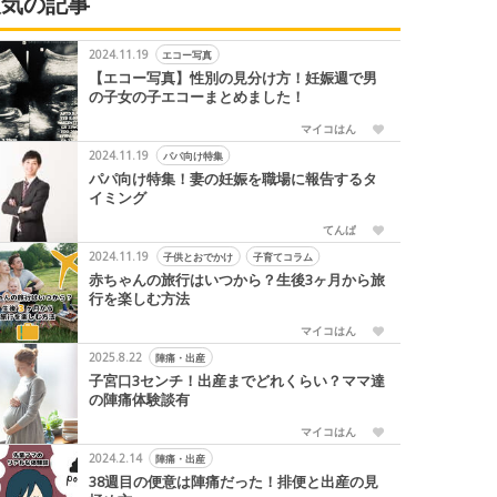
人気の記事
2024.11.19
エコー写真
【エコー写真】性別の見分け方！妊娠週で男
の子女の子エコーまとめました！
マイコはん
2024.11.19
パパ向け特集
パパ向け特集！妻の妊娠を職場に報告するタ
イミング
てんぱ
2024.11.19
子供とおでかけ
子育てコラム
赤ちゃんの旅行はいつから？生後3ヶ月から旅
行を楽しむ方法
マイコはん
2025.8.22
陣痛・出産
子宮口3センチ！出産までどれくらい？ママ達
の陣痛体験談有
マイコはん
2024.2.14
陣痛・出産
38週目の便意は陣痛だった！排便と出産の見