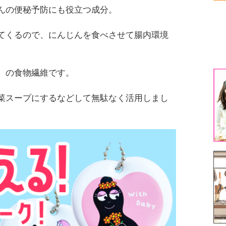
んの便秘予防にも役立つ成分。
生
てくるので、にんじんを食べさせて腸内環境
生
1
）の食物繊維です。
3
菜スープにするなどして無駄なく活用しまし
5