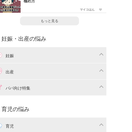
極め方
マイコはん
もっと見る
妊娠・出産の悩み
妊娠
わり
妊娠中の体重管理
出産
娠中の食事
妊娠中の病気
産準備
戌の日・安産祈願
パパ向け特集
娠中の補助金・費用
双子
痛・出産
命名・名づけ
パ向け特集
育児の悩み
コー写真
マタニティウェア
後ダイエット
育児
娠