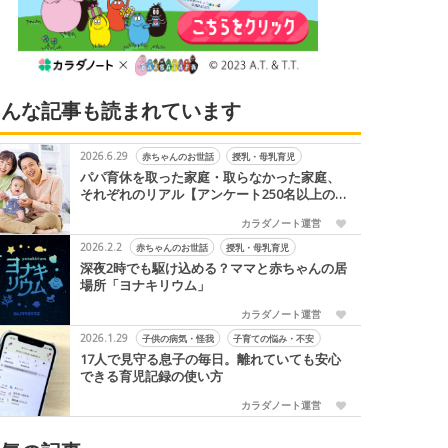
こんな記事も読まれています
2026.6.29
赤ちゃんのお世話
授乳・母乳育児
パパ育休を取った家庭・取らなかった家庭、
それぞれのリアル【アンケート250名以上の
声】
カラダノート運営
2026.2.2
赤ちゃんのお世話
授乳・母乳育児
深夜2時でも駆け込める？ママと赤ちゃんの居
場所「ヨナキリウム」
カラダノート運営
2026.1.29
子供の病気・怪我
子育ての悩み・不安
17人で見守る息子の毎日。離れていても安心
できる育児記録の使い方
カラダノート運営