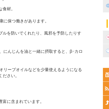
出
住
な食材。
マ
子
健康に保つ働きがあります。
ブルを防いでくれたり、風邪を予防したりす
妊
、にんじんを油と一緒に摂取すると、βｰカロ
妊
新
やオリーブオイルなどを少量使えるようになる
ください。
生
生
豊富に含まれています。
生