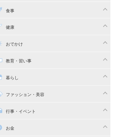
ちゃんのお世話
授乳・母乳育児
食事
かしつけ
断乳・卒乳
乳食
幼児食
健康
イトレ
育児グッズ
幼児健診・予防接種
子供の病気・怪我
おでかけ
供とおでかけ
ベビーカー
教育・習い事
っこ紐
育・習い事
子供の成長
暮らし
稚園
保育園
マの日常
時短家事
ファッション・美容
本
おもちゃ・あそび
族関係・夫婦関係
収納・整理術
供の服・ファッション
行事・イベント
除
画
子供のお祝い・行事
お金