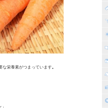
赤
寝
離
ト
乳
子
抱
教
要な栄養素がつまっています
。
幼
マ
絵
家
子
掃
漫
ン
」