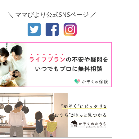
後8ヶ月
生後9ヶ月
＼ ママびより公式SNSページ ／
後10ヶ月
生後11ヶ月
才
2才
才
4才
才
6才