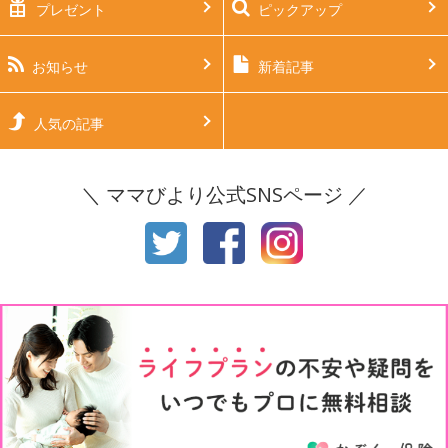
プレゼント
ピックアップ
生後2ヶ月
生後3ヶ月
生後4ヶ月
生後5ヶ月
お知らせ
新着記事
生後6ヶ月
生後7ヶ月
人気の記事
生後8ヶ月
生後9ヶ月
＼ ママびより公式SNSページ ／
生後10ヶ月
生後11ヶ月
1才
2才
3才
4才
5才
6才