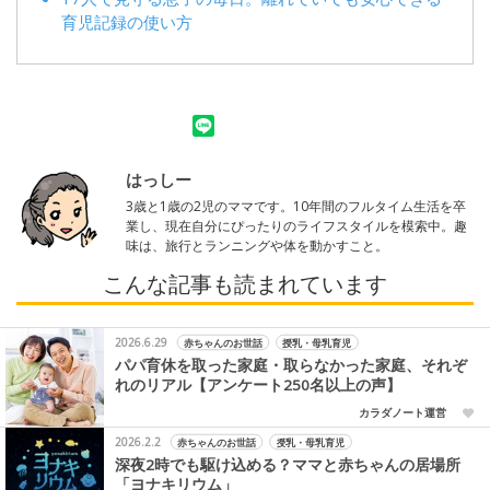
育児記録の使い方
はっしー
3歳と1歳の2児のママです。10年間のフルタイム生活を卒
業し、現在自分にぴったりのライフスタイルを模索中。趣
味は、旅行とランニングや体を動かすこと。
こんな記事も読まれています
2026.6.29
赤ちゃんのお世話
授乳・母乳育児
パパ育休を取った家庭・取らなかった家庭、それぞ
れのリアル【アンケート250名以上の声】
カラダノート運営
2026.2.2
赤ちゃんのお世話
授乳・母乳育児
深夜2時でも駆け込める？ママと赤ちゃんの居場所
「ヨナキリウム」