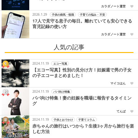
カラダノート運営
2026.1.29
子供の病気・怪我
子育ての悩み・不安
17人で見守る息子の毎日。離れていても安心できる
育児記録の使い方
カラダノート運営
人気の記事
2024.11.19
エコー写真
【エコー写真】性別の見分け方！妊娠週で男の子女
の子エコーまとめました！
マイコはん
2024.11.19
パパ向け特集
パパ向け特集！妻の妊娠を職場に報告するタイミン
グ
てんぱ
2024.11.19
子供とおでかけ
子育てコラム
赤ちゃんの旅行はいつから？生後3ヶ月から旅行を楽
しむ方法