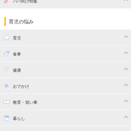
パパ向け特集
妊娠中の補助金・費用
双子
陣痛・出産
命名・名づけ
パパ向け特集
育児の悩み
エコー写真
マタニティウェア
産後ダイエット
育児
妊娠
赤ちゃんのお世話
授乳・母乳育児
食事
寝かしつけ
断乳・卒乳
離乳食
幼児食
健康
トイトレ
育児グッズ
乳幼児健診・予防接種
子供の病気・怪我
おでかけ
子供とおでかけ
ベビーカー
教育・習い事
抱っこ紐
教育・習い事
子供の成長
暮らし