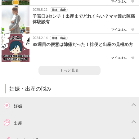
マイコはん
2025.8.22
陣痛・出産
子宮口3センチ！出産までどれくらい？ママ達の陣痛
体験談有
マイコはん
2024.2.14
陣痛・出産
38週目の便意は陣痛だった！排便と出産の見極め方
マイコはん
もっと見る
妊娠・出産の悩み
妊娠
つわり
妊娠中の体重管理
出産
妊娠中の食事
妊娠中の病気
出産準備
戌の日・安産祈願