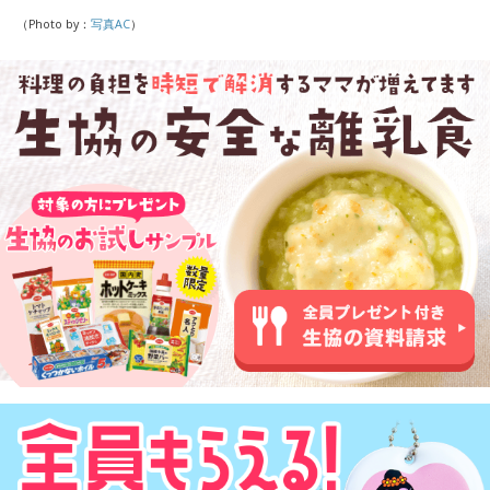
（Photo by：
写真AC
）