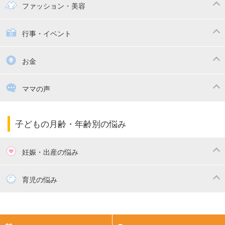
幼稚園
保育園
ママの日常
時短家事
ファッション・美容
絵本
おもちゃ・あそび
家族関係・夫婦関係
収納・整理術
子供の服・ファッション
行事・イベント
掃除
漫画
子供のお祝い・行事
お金
出産祝い・内祝い
住宅購入
育児中の補助金・費用
ママの声
ママの仕事（保活・復職）
家計管理・マネー
子育てコラム
子育ての悩み・不安
子どもの月齢・年齢別の悩み
妊娠・出産の悩み
妊活
妊娠初期（0～4ヶ月）
育児の悩み
妊娠中期（5～7ヶ月）
妊娠後期（8ヶ月〜出産）
新生児
生後1ヶ月