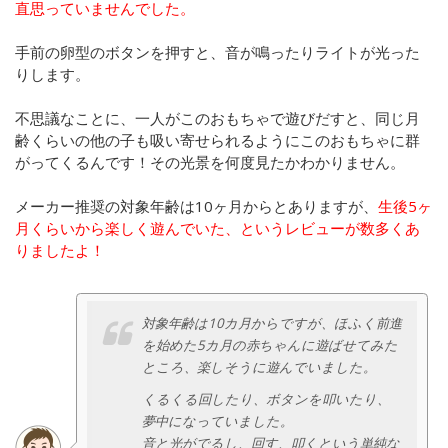
直思っていませんでした。
手前の卵型のボタンを押すと、音が鳴ったりライトが光った
りします。
不思議なことに、一人がこのおもちゃで遊びだすと、同じ月
齢くらいの他の子も吸い寄せられるようにこのおもちゃに群
がってくるんです！その光景を何度見たかわかりません。
メーカー推奨の対象年齢は10ヶ月からとありますが、
生後5ヶ
月くらいから楽しく遊んでいた、というレビューが数多くあ
りましたよ！
対象年齢は10カ月からですが、ほふく前進
を始めた5カ月の赤ちゃんに遊ばせてみた
ところ、楽しそうに遊んでいました。
くるくる回したり、ボタンを叩いたり、
夢中になっていました。
音と光がでるし、回す、叩くという単純な