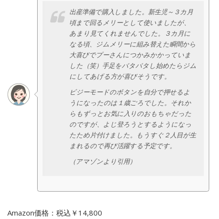
出産準備で購入しました。新生児～３カ月
頃まで回るメリーとして使いましたが、
あまり見てくれませんでした。３カ月に
なる頃、ジムメリーに組み替えた瞬間から
大喜びでプーさんにつかみかかっていま
した（笑）手足をバタバタし始めたらジム
にしてあげる方が喜びそうです。
ビジーモードのボタンを自分で押せるよ
うになったのは１歳ごろでした。それか
らもずっとお気に入りのおもちゃだった
のですが、よじ登ろうとするようになっ
たため片付けました。もうすぐ２人目が生
まれるので再び活躍する予定です。
（アマゾンより引用）
Amazon価格：税込￥14,800