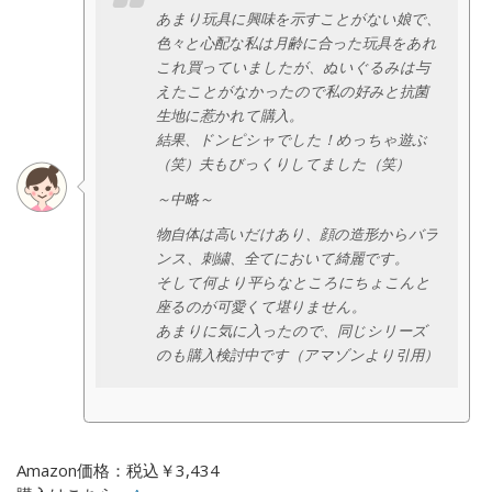
あまり玩具に興味を示すことがない娘で、
色々と心配な私は月齢に合った玩具をあれ
これ買っていましたが、ぬいぐるみは与
えたことがなかったので私の好みと抗菌
生地に惹かれて購入。
結果、ドンピシャでした！めっちゃ遊ぶ
（笑）夫もびっくりしてました（笑）
～中略～
物自体は高いだけあり、顔の造形からバラ
ンス、刺繍、全てにおいて綺麗です。
そして何より平らなところにちょこんと
座るのが可愛くて堪りません。
あまりに気に入ったので、同じシリーズ
のも購入検討中です（アマゾンより引用）
Amazon価格：税込￥3,434