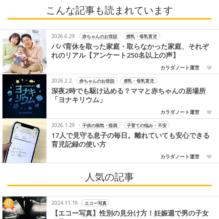
こんな記事も読まれています
2026.6.29
赤ちゃんのお世話
授乳・母乳育児
パパ育休を取った家庭・取らなかった家庭、それぞ
れのリアル【アンケート250名以上の声】
カラダノート運営
2026.2.2
赤ちゃんのお世話
授乳・母乳育児
深夜2時でも駆け込める？ママと赤ちゃんの居場所
「ヨナキリウム」
カラダノート運営
2026.1.29
子供の病気・怪我
子育ての悩み・不安
17人で見守る息子の毎日。離れていても安心できる
育児記録の使い方
カラダノート運営
人気の記事
2024.11.19
エコー写真
【エコー写真】性別の見分け方！妊娠週で男の子女