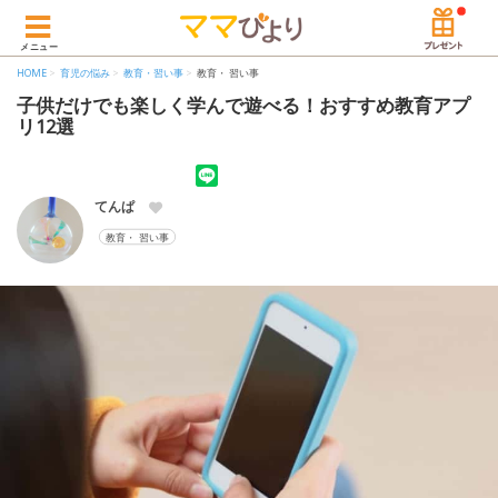
メニュー
HOME
育児の悩み
教育・習い事
教育・ 習い事
子供だけでも楽しく学んで遊べる！おすすめ教育アプ
リ12選
てんぱ
教育・ 習い事