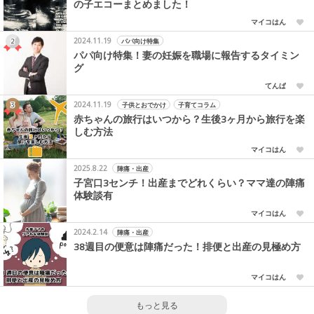
の子エコーまとめました！
マイコはん
2024.11.19
パパ向け特集
パパ向け特集！妻の妊娠を職場に報告するタイミン
グ
てんぱ
2024.11.19
子供とおでかけ
子育てコラム
赤ちゃんの旅行はいつから？生後3ヶ月から旅行を楽
しむ方法
マイコはん
2025.8.22
陣痛・出産
子宮口3センチ！出産までどれくらい？ママ達の陣痛
体験談有
マイコはん
2024.2.14
陣痛・出産
38週目の便意は陣痛だった！排便と出産の見極め方
マイコはん
もっと見る