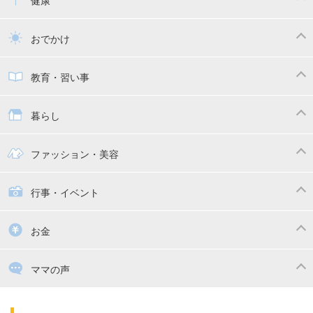
健康
トイトレ
育児グッズ
乳幼児健診・予防接種
子供の病気・怪我
おでかけ
子供とおでかけ
ベビーカー
教育・習い事
抱っこ紐
教育・習い事
子供の成長
暮らし
幼稚園
保育園
ママの日常
時短家事
ファッション・美容
絵本
おもちゃ・あそび
家族関係・夫婦関係
収納・整理術
子供の服・ファッション
行事・イベント
掃除
漫画
子供のお祝い・行事
お金
出産祝い・内祝い
住宅購入
育児中の補助金・費用
ママの声
ママの仕事（保活・復職）
家計管理・マネー
子育てコラム
子育ての悩み・不安