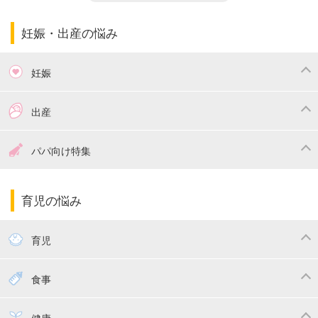
妊娠・出産の悩み
妊娠
つわり
妊娠中の体重管理
出産
妊娠中の食事
妊娠中の病気
出産準備
戌の日・安産祈願
パパ向け特集
妊娠中の補助金・費用
双子
陣痛・出産
命名・名づけ
パパ向け特集
育児の悩み
エコー写真
マタニティウェア
産後ダイエット
育児
妊娠
赤ちゃんのお世話
授乳・母乳育児
食事
寝かしつけ
断乳・卒乳
離乳食
幼児食