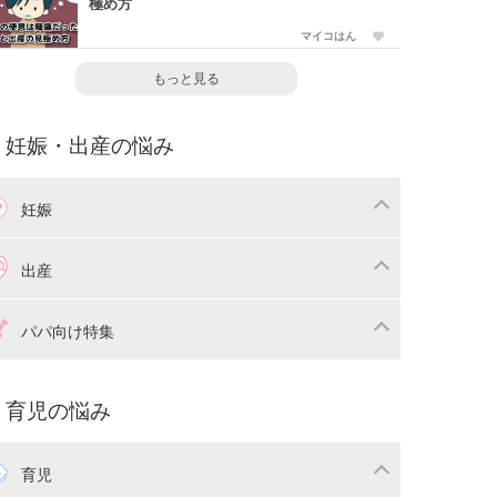
極め方
マイコはん
もっと見る
妊娠・出産の悩み
妊娠
わり
妊娠中の体重管理
出産
娠中の食事
妊娠中の病気
産準備
戌の日・安産祈願
パパ向け特集
娠中の補助金・費用
双子
痛・出産
命名・名づけ
パ向け特集
育児の悩み
コー写真
マタニティウェア
後ダイエット
育児
娠