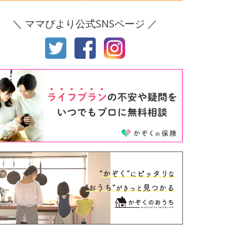
後8ヶ月
生後9ヶ月
＼ ママびより公式SNSページ ／
後10ヶ月
生後11ヶ月
才
2才
才
4才
才
6才