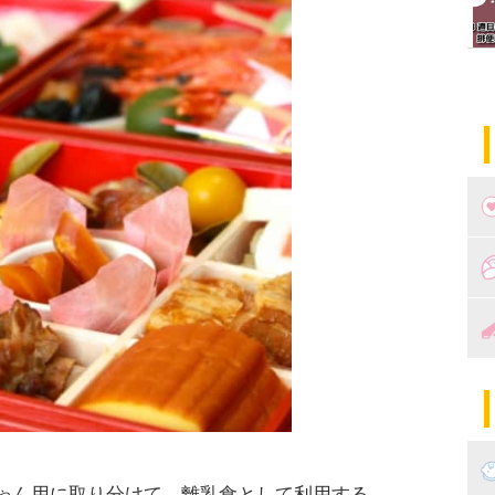
つ
妊
出
妊
陣
パ
エ
産
ゃん用に取り分けて、離乳食として利用する
妊