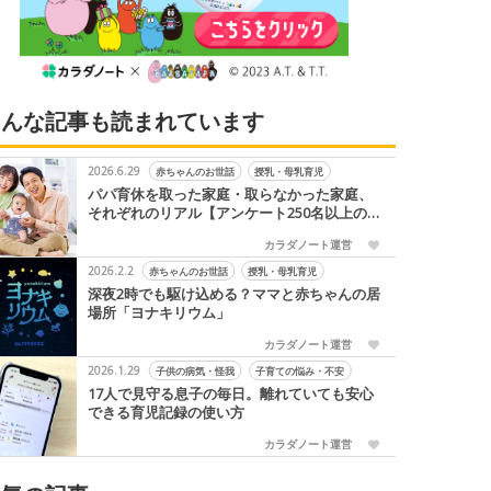
こんな記事も読まれています
2026.6.29
赤ちゃんのお世話
授乳・母乳育児
パパ育休を取った家庭・取らなかった家庭、
それぞれのリアル【アンケート250名以上の
声】
カラダノート運営
2026.2.2
赤ちゃんのお世話
授乳・母乳育児
深夜2時でも駆け込める？ママと赤ちゃんの居
場所「ヨナキリウム」
カラダノート運営
2026.1.29
子供の病気・怪我
子育ての悩み・不安
17人で見守る息子の毎日。離れていても安心
できる育児記録の使い方
カラダノート運営