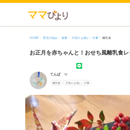
HOME
育児の悩み
食事
子供の お祝い・行事
離乳食
お正月を赤ちゃんと！おせち風離乳食レ
てんぱ
離乳食
子供の お祝い・行事