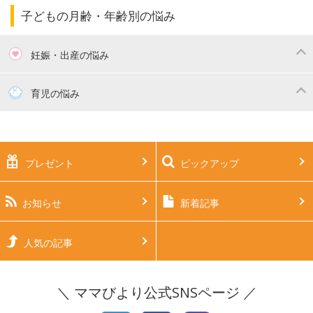
ママの仕事（保活・復職）
家計管理・マネー
子育てコラム
子育ての悩み・不安
子どもの月齢・年齢別の悩み
妊娠・出産の悩み
妊活
妊娠初期（0～4ヶ月）
育児の悩み
妊娠中期（5～7ヶ月）
妊娠後期（8ヶ月〜出産）
新生児
生後1ヶ月
プレゼント
ピックアップ
生後2ヶ月
生後3ヶ月
生後4ヶ月
生後5ヶ月
お知らせ
新着記事
生後6ヶ月
生後7ヶ月
人気の記事
生後8ヶ月
生後9ヶ月
＼ ママびより公式SNSページ ／
生後10ヶ月
生後11ヶ月