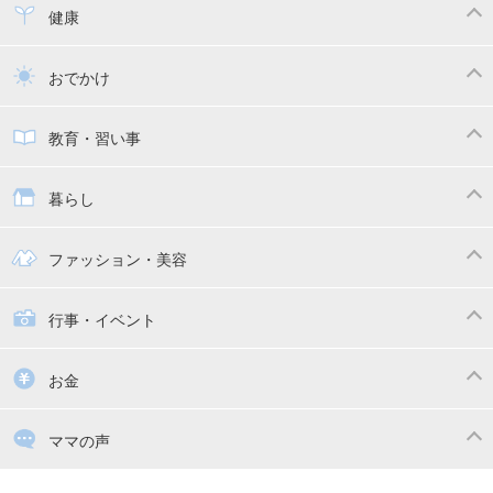
寝かしつけ
断乳・卒乳
離乳食
幼児食
健康
トイトレ
育児グッズ
乳幼児健診・予防接種
子供の病気・怪我
おでかけ
子供とおでかけ
ベビーカー
教育・習い事
抱っこ紐
教育・習い事
子供の成長
暮らし
幼稚園
保育園
ママの日常
時短家事
ファッション・美容
絵本
おもちゃ・あそび
家族関係・夫婦関係
収納・整理術
子供の服・ファッション
行事・イベント
掃除
漫画
子供のお祝い・行事
お金
出産祝い・内祝い
住宅購入
育児中の補助金・費用
ママの声