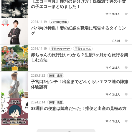
【エコー写真】性別の見分け方！妊娠週で男の子女
の子エコーまとめました！
マイコはん
2024.11.19
パパ向け特集
パパ向け特集！妻の妊娠を職場に報告するタイミン
グ
てんぱ
2024.11.19
子供とおでかけ
子育てコラム
赤ちゃんの旅行はいつから？生後3ヶ月から旅行を楽
しむ方法
マイコはん
2025.8.22
陣痛・出産
子宮口3センチ！出産までどれくらい？ママ達の陣痛
体験談有
マイコはん
2024.2.14
陣痛・出産
38週目の便意は陣痛だった！排便と出産の見極め方
マイコはん