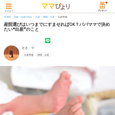
メニュー
HOME
妊娠・出産の悩み
出産
陣痛・出産
出産準備
産院選びはいつまでにすませればOK？パパママで決め
たい❝出産❞のこと
とと
出産準備
陣痛・出産