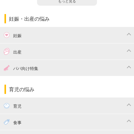
もっと見る
妊娠・出産の悩み
妊娠
つわり
妊娠中の体重管理
出産
妊娠中の食事
妊娠中の病気
出産準備
戌の日・安産祈願
パパ向け特集
妊娠中の補助金・費用
双子
陣痛・出産
命名・名づけ
パパ向け特集
育児の悩み
エコー写真
マタニティウェア
産後ダイエット
育児
妊娠
赤ちゃんのお世話
授乳・母乳育児
食事