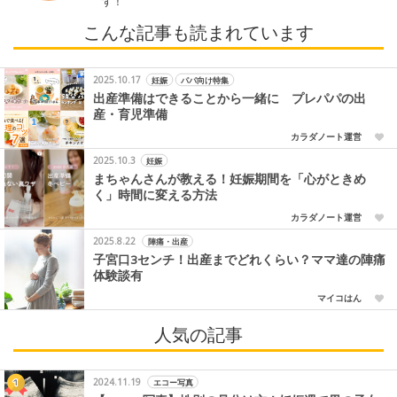
す！
こんな記事も読まれています
2025.10.17
妊娠
パパ向け特集
出産準備はできることから一緒に プレパパの出
産・育児準備
カラダノート運営
2025.10.3
妊娠
まちゃんさんが教える！妊娠期間を「心がときめ
く」時間に変える方法
カラダノート運営
2025.8.22
陣痛・出産
子宮口3センチ！出産までどれくらい？ママ達の陣痛
体験談有
マイコはん
人気の記事
2024.11.19
エコー写真