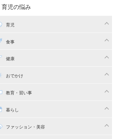
パ向け特集
育児の悩み
コー写真
マタニティウェア
後ダイエット
育児
娠
ちゃんのお世話
授乳・母乳育児
食事
かしつけ
断乳・卒乳
乳食
幼児食
健康
イトレ
育児グッズ
幼児健診・予防接種
子供の病気・怪我
おでかけ
供とおでかけ
ベビーカー
教育・習い事
っこ紐
育・習い事
子供の成長
暮らし
稚園
保育園
マの日常
時短家事
ファッション・美容