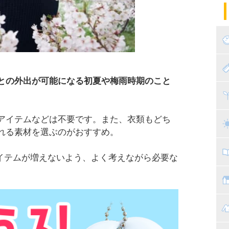
パ
エ
産
妊
赤
との外出が可能になる初夏や梅雨時期のこと
寝
離
アイテムなどは不要です。また、衣類もどち
ト
乳
れる素材を選ぶのがおすすめ。
子
イテムが増えないよう、よく考えながら必要な
抱
教
幼
マ