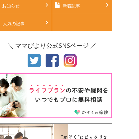
後4ヶ月
生後5ヶ月
お知らせ
新着記事
後6ヶ月
生後7ヶ月
人気の記事
後8ヶ月
生後9ヶ月
＼ ママびより公式SNSページ ／
後10ヶ月
生後11ヶ月
才
2才
才
4才
才
6才