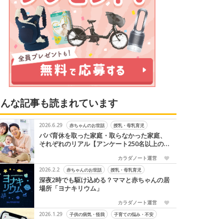
こんな記事も読まれています
2026.6.29
赤ちゃんのお世話
授乳・母乳育児
パパ育休を取った家庭・取らなかった家庭、
それぞれのリアル【アンケート250名以上の
声】
カラダノート運営
2026.2.2
赤ちゃんのお世話
授乳・母乳育児
深夜2時でも駆け込める？ママと赤ちゃんの居
場所「ヨナキリウム」
カラダノート運営
2026.1.29
子供の病気・怪我
子育ての悩み・不安