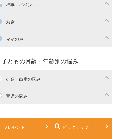
本
おもちゃ・あそび
族関係・夫婦関係
収納・整理術
供の服・ファッション
行事・イベント
除
画
子供のお祝い・行事
お金
産祝い・内祝い
宅購入
育児中の補助金・費用
ママの声
マの仕事（保活・復職）
家計管理・マネー
育てコラム
子育ての悩み・不安
子どもの月齢・年齢別の悩み
妊娠・出産の悩み
活
妊娠初期（0～4ヶ月）
育児の悩み
娠中期（5～7ヶ月）
妊娠後期（8ヶ月〜出産）
生児
生後1ヶ月
プレゼント
ピックアップ
後2ヶ月
生後3ヶ月