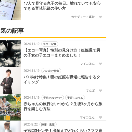
17人で見守る息子の毎日。離れていても安心
できる育児記録の使い方
カラダノート運営
人気の記事
2024.11.19
エコー写真
【エコー写真】性別の見分け方！妊娠週で男
の子女の子エコーまとめました！
マイコはん
2024.11.19
パパ向け特集
パパ向け特集！妻の妊娠を職場に報告するタ
イミング
てんぱ
2024.11.19
子供とおでかけ
子育てコラム
赤ちゃんの旅行はいつから？生後3ヶ月から旅
行を楽しむ方法
マイコはん
2025.8.22
陣痛・出産
子宮口3センチ！出産までどれくらい？ママ達