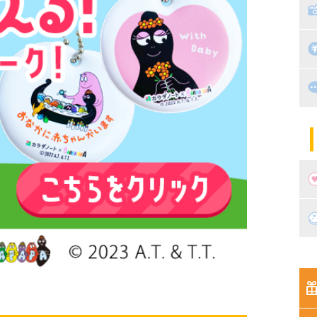
絵
家
子
掃
漫
出
住
マ
子
妊
妊
新
生