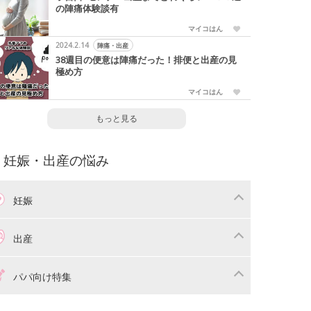
の陣痛体験談有
マイコはん
2024.2.14
陣痛・出産
38週目の便意は陣痛だった！排便と出産の見
極め方
マイコはん
もっと見る
妊娠・出産の悩み
妊娠
わり
妊娠中の体重管理
出産
娠中の食事
妊娠中の病気
産準備
戌の日・安産祈願
パパ向け特集
娠中の補助金・費用
双子
痛・出産
命名・名づけ