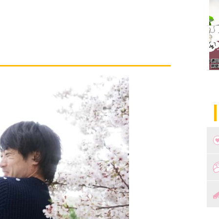
つ
妊
出
妊
陣