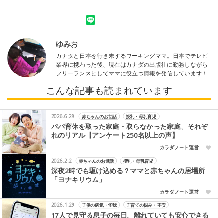
ゆみお
カナダと日本を行き来するワーキングママ。日本でテレビ
業界に携わった後、現在はカナダの出版社に勤務しながら
フリーランスとしてママに役立つ情報を発信しています！
こんな記事も読まれています
2026.6.29
赤ちゃんのお世話
授乳・母乳育児
パパ育休を取った家庭・取らなかった家庭、それぞ
れのリアル【アンケート250名以上の声】
カラダノート運営
2026.2.2
赤ちゃんのお世話
授乳・母乳育児
深夜2時でも駆け込める？ママと赤ちゃんの居場所
「ヨナキリウム」
カラダノート運営
2026.1.29
子供の病気・怪我
子育ての悩み・不安
17人で見守る息子の毎日。離れていても安心できる