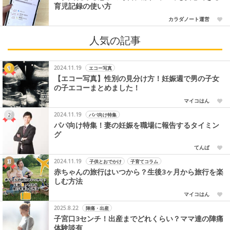
育児記録の使い方
カラダノート運営
人気の記事
2024.11.19
エコー写真
【エコー写真】性別の見分け方！妊娠週で男の子女
の子エコーまとめました！
マイコはん
2024.11.19
パパ向け特集
パパ向け特集！妻の妊娠を職場に報告するタイミン
グ
てんぱ
2024.11.19
子供とおでかけ
子育てコラム
赤ちゃんの旅行はいつから？生後3ヶ月から旅行を楽
しむ方法
マイコはん
2025.8.22
陣痛・出産
子宮口3センチ！出産までどれくらい？ママ達の陣痛
体験談有