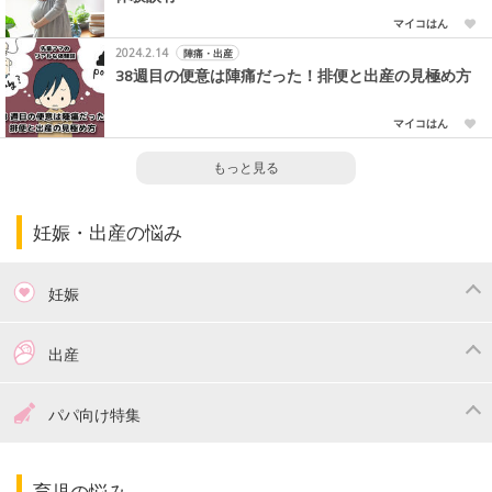
マイコはん
2024.2.14
陣痛・出産
38週目の便意は陣痛だった！排便と出産の見極め方
マイコはん
もっと見る
妊娠・出産の悩み
妊娠
つわり
妊娠中の体重管理
出産
妊娠中の食事
妊娠中の病気
出産準備
戌の日・安産祈願
パパ向け特集
妊娠中の補助金・費用
双子
陣痛・出産
命名・名づけ
パパ向け特集
育児の悩み