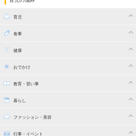
エコー写真
マタニティウェア
産後ダイエット
育児
妊娠
赤ちゃんのお世話
授乳・母乳育児
食事
寝かしつけ
断乳・卒乳
離乳食
幼児食
健康
トイトレ
育児グッズ
乳幼児健診・予防接種
子供の病気・怪我
おでかけ
子供とおでかけ
ベビーカー
教育・習い事
抱っこ紐
教育・習い事
子供の成長
暮らし
幼稚園
保育園
ママの日常
時短家事
ファッション・美容
絵本
おもちゃ・あそび
家族関係・夫婦関係
収納・整理術
子供の服・ファッション
行事・イベント