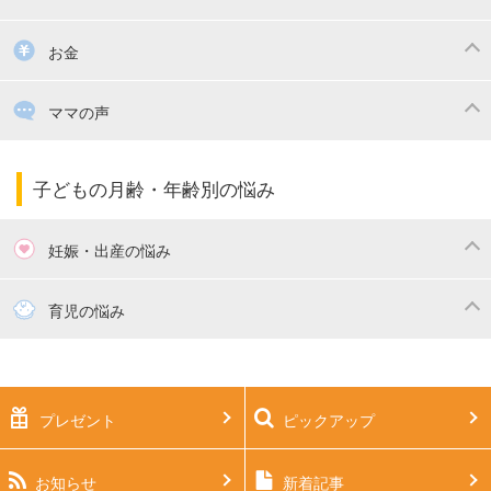
掃除
漫画
子供のお祝い・行事
お金
出産祝い・内祝い
住宅購入
育児中の補助金・費用
ママの声
ママの仕事（保活・復職）
家計管理・マネー
子育てコラム
子育ての悩み・不安
子どもの月齢・年齢別の悩み
妊娠・出産の悩み
妊活
妊娠初期（0～4ヶ月）
育児の悩み
妊娠中期（5～7ヶ月）
妊娠後期（8ヶ月〜出産）
新生児
生後1ヶ月
プレゼント
ピックアップ
生後2ヶ月
生後3ヶ月
生後4ヶ月
生後5ヶ月
お知らせ
新着記事