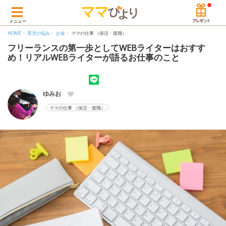
メニュー
HOME
育児の悩み
お金
ママの仕事 （保活・復職）
フリーランスの第一歩としてWEBライターはおすす
め！リアルWEBライターが語るお仕事のこと
ゆみお
ママの仕事 （保活・復職）