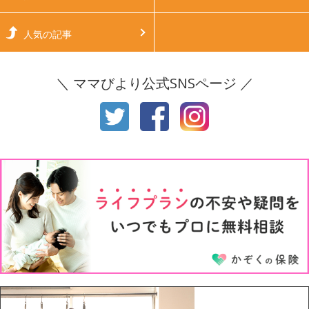
生後6ヶ月
生後7ヶ月
人気の記事
生後8ヶ月
生後9ヶ月
＼ ママびより公式SNSページ ／
生後10ヶ月
生後11ヶ月
1才
2才
3才
4才
5才
6才