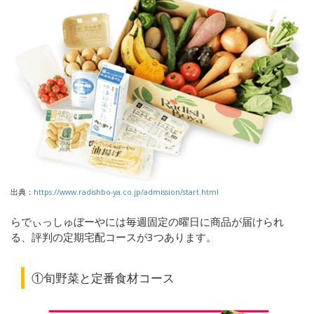
出典：
https://www.radishbo-ya.co.jp/admission/start.html
らでぃっしゅぼーやには毎週固定の曜日に商品が届けられ
る、評判の定期宅配コースが
3
つあります。
①旬野菜と定番食材コース