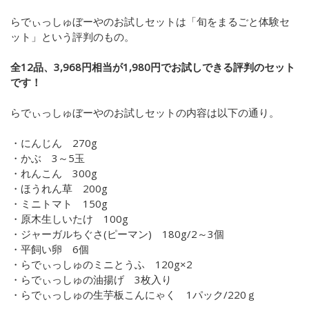
らでぃっしゅぼーやのお試しセットは「旬をまるごと体験セ
ット」という評判のもの。
全12品、3,968円相当が1,980円でお試しできる評判のセット
です！
らでぃっしゅぼーやのお試しセットの内容は以下の通り。
・にんじん
270g
・かぶ
3
～
5
玉
・れんこん
300g
・ほうれん草
200g
・ミニトマト
150g
・原木生しいたけ
100g
・ジャーガルちぐさ
(
ピーマン
)
180g/2
～
3
個
・平飼い卵
6
個
・らでぃっしゅのミニとうふ
120g
×
2
・らでぃっしゅの油揚げ
3
枚入り
・らでぃっしゅの生芋板こんにゃく
1
パック
/220
ｇ