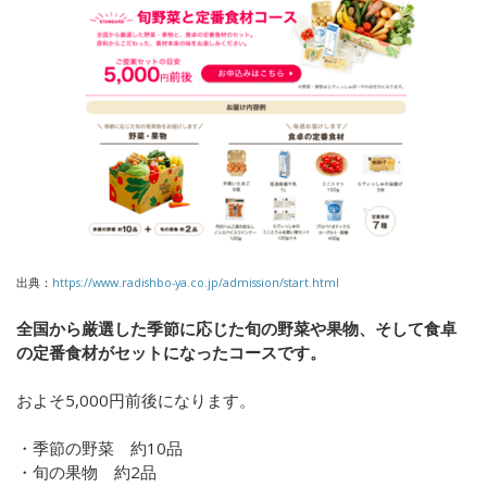
出典：
https://www.radishbo-ya.co.jp/admission/start.html
全国から厳選した季節に応じた旬の野菜や果物、そして食卓
の定番食材がセットになったコースです。
およそ
5,000
円前後になります。
・季節の野菜 約
10
品
・旬の果物 約
2
品