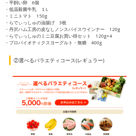
・平飼い卵
6
個
・低温殺菌牛乳 １
L
・ミニトマト
150g
・らでぃっしゅの油揚げ
3
枚
・丹沢ハム工房の皮なしノンスパイスウインナー
120g
・らでぃっしゅのミニ豆腐お買い得セット
120g
×
4
・プロバイオティクスヨーグルト・無糖
400g
②選べるバラエティコース
(
レギュラー
)