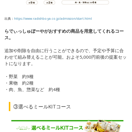
出典：
https://www.radishbo-ya.co.jp/admission/start.html
らでぃっしゅぼーやがおすすめの商品を用意してくれるコー
ス。
追加や削除を自由に行うことができるので、予定や予算に合
わせて組み替えることが可能。およそ
5,000
円前後の提案セッ
トになります。
・野菜 約
9
種
・果物 約
2
種
・肉、魚、惣菜など 約
4
種
③選べるミール
KIT
コース