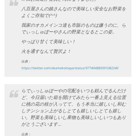
八百屋さんの娘さんなので美味しい安全なお野菜を
よくご存知で
(^^)
我家のオカメインコ達も市販のものは嫌うのに、ら
でぃっしゅぼーやさんの野菜となるとこの姿。
やっぱり甘くて美味しい！
火を通すなんて贅沢よ！
出典：
https://twitter.com/okamekotoaya/status/977404885091082240
らでぃっしゅぼーやの宅配をいつも頼んでるんだけ
ど、今日届いた箱を開けてみたら一番上見える位置
に桃の花の枝が入ってて、もう本当に嬉しいし和む
しテンション上がるしとても嬉しいしとても嬉し
い。野菜も美味しいし果物も美味しいしいつもあり
がとうございます…
出典：