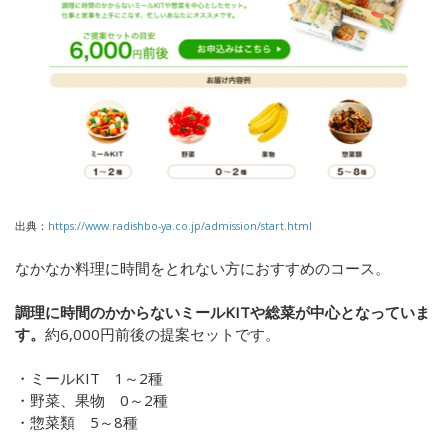
出典：
https://www.radishbo-ya.co.jp/admission/start.html
なかなか料理に時間をとれない方におすすめのコース。
調理に時間のかからないミールKITや総菜が中心となっていま
す。
約
6,000
円前後の提案セットです。
・ミール
KIT
1
～
2
種
・野菜、果物
0
～
2
種
・惣菜類
5
～
8
種