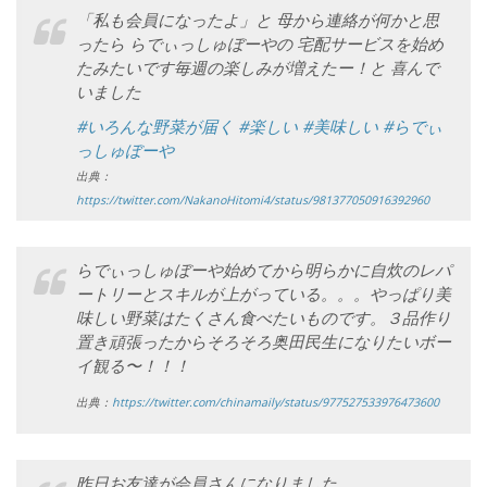
「私も会員になったよ
」と 母から連絡が何かと思
ったら らでぃっしゅぼーやの 宅配サービスを始め
たみたいです
毎週の楽しみが増えたー！と 喜んで
いました
#いろんな野菜が届く
#楽しい
#美味しい
#らでぃ
っしゅぼーや
出典：
https://twitter.com/NakanoHitomi4/status/981377050916392960
らでぃっしゅぼーや始めてから明らかに自炊のレパ
ートリーとスキルが上がっている。。。やっぱり美
味しい野菜はたくさん食べたいものです。３品作り
置き頑張ったからそろそろ奥田民生になりたいボー
イ観る〜！！！
出典：
https://twitter.com/chinamaily/status/977527533976473600
昨日お友達が会員さんになりました。