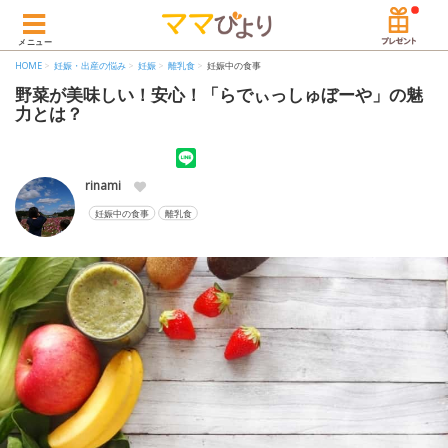
メニュー
HOME
妊娠・出産の悩み
妊娠
離乳食
妊娠中の食事
野菜が美味しい！安心！「らでぃっしゅぼーや」の魅
力とは？
rinami
妊娠中の食事
離乳食