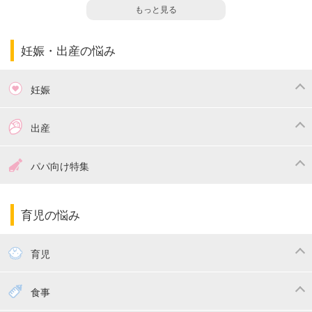
もっと見る
妊娠・出産の悩み
妊娠
つわり
妊娠中の体重管理
出産
妊娠中の食事
妊娠中の病気
出産準備
戌の日・安産祈願
パパ向け特集
妊娠中の補助金・費用
双子
陣痛・出産
命名・名づけ
パパ向け特集
育児の悩み
エコー写真
マタニティウェア
産後ダイエット
育児
妊娠
赤ちゃんのお世話
授乳・母乳育児
食事