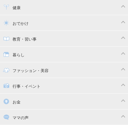
寝かしつけ
断乳・卒乳
離乳食
幼児食
健康
トイトレ
育児グッズ
乳幼児健診・予防接種
子供の病気・怪我
おでかけ
子供とおでかけ
ベビーカー
教育・習い事
抱っこ紐
教育・習い事
子供の成長
暮らし
幼稚園
保育園
ママの日常
時短家事
ファッション・美容
絵本
おもちゃ・あそび
家族関係・夫婦関係
収納・整理術
子供の服・ファッション
行事・イベント
掃除
漫画
子供のお祝い・行事
お金
出産祝い・内祝い
住宅購入
育児中の補助金・費用
ママの声