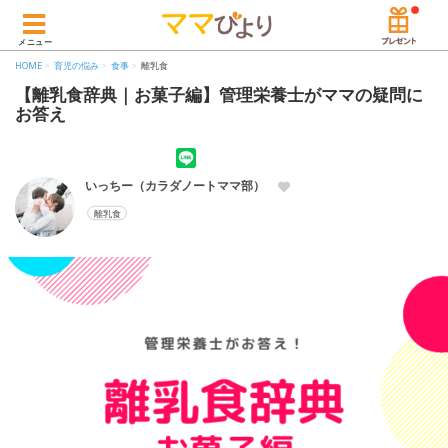
メニュー
HOME
育児の悩み
食事
離乳食
【離乳食辞典｜お菓子編】管理栄養士がママの疑問に
お答え
いっちー（カラダノートママ部）
離乳食