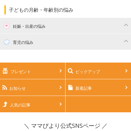
ママの仕事（保活・復職）
家計管理・マネー
子育てコラム
子育ての悩み・不安
子どもの月齢・年齢別の悩み
妊娠・出産の悩み
妊活
妊娠初期（0～4ヶ月）
育児の悩み
妊娠中期（5～7ヶ月）
妊娠後期（8ヶ月〜出産）
新生児
生後1ヶ月
プレゼント
ピックアップ
生後2ヶ月
生後3ヶ月
生後4ヶ月
生後5ヶ月
お知らせ
新着記事
生後6ヶ月
生後7ヶ月
人気の記事
生後8ヶ月
生後9ヶ月
＼ ママびより公式SNSページ ／