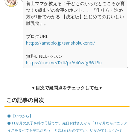
養士ママが教える！子どものからだとこころが育
つ！6歳までの食事のホント』、『作り方・進め
方が1冊でわかる 【決定版】はじめてのおいしい
離乳食』。
ブログURL
https://ameblo.jp/sanshokukenbi/
無料LINEレッスン
https://line.me/R/ti/p/%40wfg6618u
▼目次で疑問点をチェックしてね▼
この記事の目次
【いつから】
11か月の息子を持つ母親です。先日お姑さんから「11か月ならバニラア
イスを食べても平気だろう」と言われたのですが、いかがでしょうか？