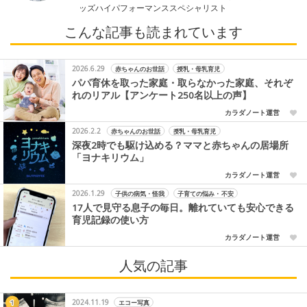
ッズハイパフォーマンススペシャリスト
こんな記事も読まれています
2026.6.29
赤ちゃんのお世話
授乳・母乳育児
パパ育休を取った家庭・取らなかった家庭、それぞ
れのリアル【アンケート250名以上の声】
カラダノート運営
2026.2.2
赤ちゃんのお世話
授乳・母乳育児
深夜2時でも駆け込める？ママと赤ちゃんの居場所
「ヨナキリウム」
カラダノート運営
2026.1.29
子供の病気・怪我
子育ての悩み・不安
17人で見守る息子の毎日。離れていても安心できる
育児記録の使い方
カラダノート運営
人気の記事
2024.11.19
エコー写真