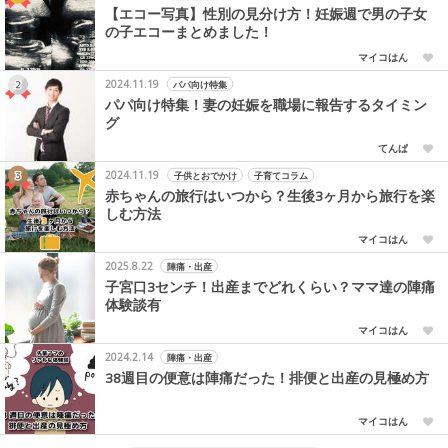
【エコー写真】性別の見分け方！妊娠週で男の子女
の子エコーまとめました！
マイコはん
2024.11.19
パパ向け特集
パパ向け特集！妻の妊娠を職場に報告するタイミン
グ
てんぱ
2024.11.19
子供とおでかけ
子育てコラム
赤ちゃんの旅行はいつから？生後3ヶ月から旅行を楽
しむ方法
マイコはん
2025.8.22
陣痛・出産
子宮口3センチ！出産までどれくらい？ママ達の陣痛
体験談有
マイコはん
2024.2.14
陣痛・出産
38週目の便意は陣痛だった！排便と出産の見極め方
マイコはん