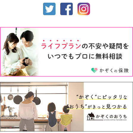
生後10ヶ月
生後11ヶ月
1才
2才
3才
4才
5才
6才