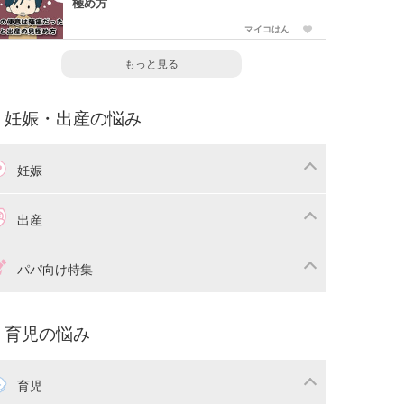
極め方
マイコはん
もっと見る
妊娠・出産の悩み
妊娠
わり
妊娠中の体重管理
出産
娠中の食事
妊娠中の病気
産準備
戌の日・安産祈願
パパ向け特集
娠中の補助金・費用
双子
痛・出産
命名・名づけ
パ向け特集
育児の悩み
コー写真
マタニティウェア
後ダイエット
育児
娠