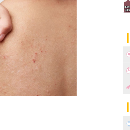
つ
妊
出
妊
陣
パ
エ
産
妊