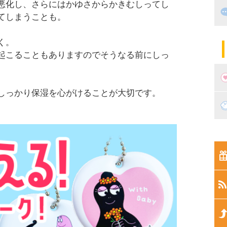
悪化し、さらにはかゆさからかきむしってし
出
住
てしまうことも。
マ
子
く。
起こることもありますのでそうなる前にしっ
しっかり保湿を心がけることが大切です。
妊
妊
新
生
生
生