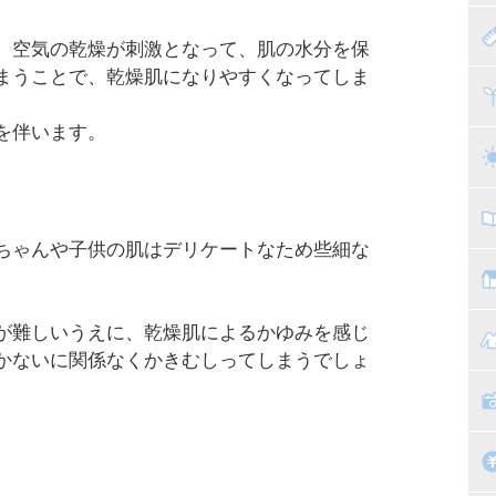
赤
。空気の乾燥が刺激となって、肌の水分を保
まうことで、乾燥肌になりやすくなってしま
寝
離
を伴います。
ト
乳
子
ちゃんや子供の肌はデリケートなため些細な
抱
教
が難しいうえに、乾燥肌によるかゆみを感じ
幼
マ
かないに関係なくかきむしってしまうでしょ
絵
家
子
掃
漫