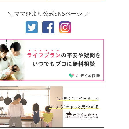
後8ヶ月
生後9ヶ月
＼ ママびより公式SNSページ ／
後10ヶ月
生後11ヶ月
才
2才
才
4才
才
6才