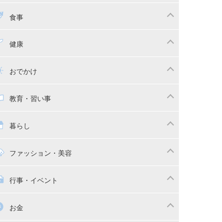
ちゃんのお世話
授乳・母乳育児
食事
かしつけ
断乳・卒乳
乳食
幼児食
健康
イトレ
育児グッズ
幼児健診・予防接種
子供の病気・怪我
おでかけ
供とおでかけ
ベビーカー
教育・習い事
っこ紐
育・習い事
子供の成長
暮らし
稚園
保育園
マの日常
時短家事
ファッション・美容
本
おもちゃ・あそび
族関係・夫婦関係
収納・整理術
供の服・ファッション
行事・イベント
除
画
子供のお祝い・行事
お金