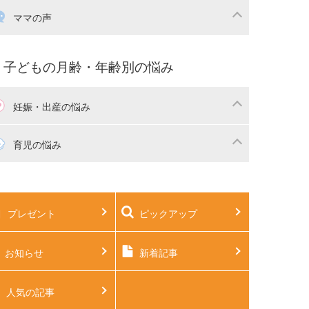
産祝い・内祝い
宅購入
育児中の補助金・費用
ママの声
マの仕事（保活・復職）
家計管理・マネー
育てコラム
子育ての悩み・不安
子どもの月齢・年齢別の悩み
妊娠・出産の悩み
活
妊娠初期（0～4ヶ月）
育児の悩み
娠中期（5～7ヶ月）
妊娠後期（8ヶ月〜出産）
生児
生後1ヶ月
プレゼント
ピックアップ
後2ヶ月
生後3ヶ月
後4ヶ月
生後5ヶ月
お知らせ
新着記事
後6ヶ月
生後7ヶ月
人気の記事