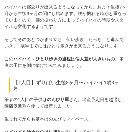
ハイハイは寝返りが出来るようになってから、およそ生後7ヶ
月から生後9ヶ月の間にし始めます。腰が据わる時期と重なっ
ていますので、腰の据わり方によってハイハイの時期やスタ
イルも変化するようです。
そしてそのあとつかまり立ち、伝い歩き、たっち、と進んで
いき、1歳半までにはひとり歩きが出来るようになります。
この
ハイハイ～ひとり歩きの過程は個人差が大きい
もの。筆
者の子供を例に挙げてみてみましょう。
【1人目】ずりばい生後8ヶ月〜ハイハイ1歳3ヶ
月
筆者の1人目の子供は
のんびり屋
さん。出産予定日を超過し、
陣痛促進剤を使って出産しました。
生まれてからも基本はのんびりマイペース。
ハイハイを始めたのは生後8ヶ月
に入ってからでした。