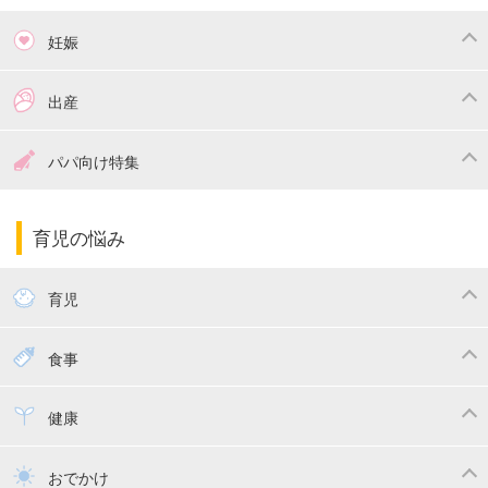
妊娠
つわり
妊娠中の体重管理
出産
妊娠中の食事
妊娠中の病気
出産準備
戌の日・安産祈願
パパ向け特集
妊娠中の補助金・費用
双子
陣痛・出産
命名・名づけ
パパ向け特集
育児の悩み
エコー写真
マタニティウェア
産後ダイエット
育児
妊娠
赤ちゃんのお世話
授乳・母乳育児
食事
寝かしつけ
断乳・卒乳
離乳食
幼児食
健康
トイトレ
育児グッズ
乳幼児健診・予防接種
子供の病気・怪我
おでかけ