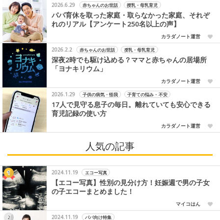
2026.6.29
赤ちゃんのお世話
授乳・母乳育児
パパ育休を取った家庭・取らなかった家庭、それぞ
れのリアル【アンケート250名以上の声】
カラダノート運営
2026.2.2
赤ちゃんのお世話
授乳・母乳育児
深夜2時でも駆け込める？ママと赤ちゃんの居場所
「ヨナキリウム」
カラダノート運営
2026.1.29
子供の病気・怪我
子育ての悩み・不安
17人で見守る息子の毎日。離れていても安心できる
育児記録の使い方
カラダノート運営
人気の記事
2024.11.19
エコー写真
【エコー写真】性別の見分け方！妊娠週で男の子女
の子エコーまとめました！
マイコはん
2024.11.19
パパ向け特集