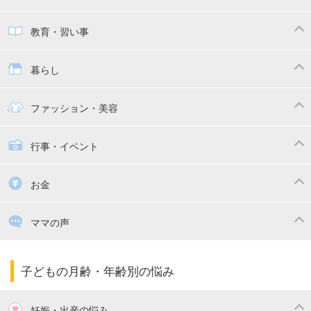
子供とおでかけ
ベビーカー
教育・習い事
抱っこ紐
教育・習い事
子供の成長
暮らし
幼稚園
保育園
ママの日常
時短家事
ファッション・美容
絵本
おもちゃ・あそび
家族関係・夫婦関係
収納・整理術
子供の服・ファッション
行事・イベント
掃除
漫画
子供のお祝い・行事
お金
出産祝い・内祝い
住宅購入
育児中の補助金・費用
ママの声
ママの仕事（保活・復職）
家計管理・マネー
子育てコラム
子育ての悩み・不安
子どもの月齢・年齢別の悩み
妊娠・出産の悩み