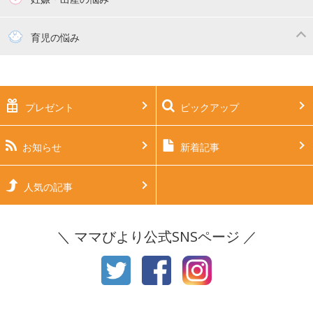
妊活
妊娠初期（0～4ヶ月）
育児の悩み
妊娠中期（5～7ヶ月）
妊娠後期（8ヶ月〜出産）
新生児
生後1ヶ月
プレゼント
ピックアップ
生後2ヶ月
生後3ヶ月
生後4ヶ月
生後5ヶ月
お知らせ
新着記事
生後6ヶ月
生後7ヶ月
人気の記事
生後8ヶ月
生後9ヶ月
＼ ママびより公式SNSページ ／
生後10ヶ月
生後11ヶ月
1才
2才