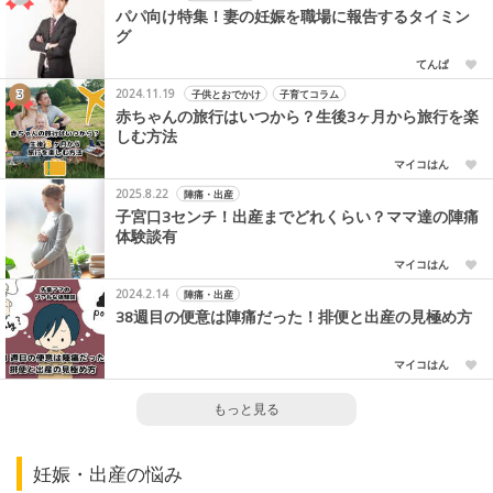
パパ向け特集！妻の妊娠を職場に報告するタイミン
グ
てんぱ
2024.11.19
子供とおでかけ
子育てコラム
赤ちゃんの旅行はいつから？生後3ヶ月から旅行を楽
しむ方法
マイコはん
2025.8.22
陣痛・出産
子宮口3センチ！出産までどれくらい？ママ達の陣痛
体験談有
マイコはん
2024.2.14
陣痛・出産
38週目の便意は陣痛だった！排便と出産の見極め方
マイコはん
もっと見る
妊娠・出産の悩み