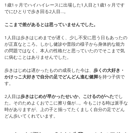
1歳1ヶ月でハイハイレースに出場した1人目と1歳1ヶ月です
でにひとりで歩き回る2人目…。
ここまで差があるとは思っていませんでした。
1人目は歩きはじめまでが遅く、少し不安に思う日もあったの
が正直なところ。しかし健診や普段の様子から身体的な能力
の問題ではなく、本人の性格だと思っていたのでそこまで気
に病むことはありませんでした。
歩きはじめは遅かったものの成長した今は、
歩くの大好き・
かけっこ大好きで自分の足でどんどん進む健脚
を持つ子供で
す。
2人目は
歩きはじめが早かったせいか、こけるのがへた
でし
た。そのためよくおでこに擦り傷が…。今もこける時は派手な
時がありますが、上の子と揃ってたくましく自分の足でどん
どん歩いてくれています。