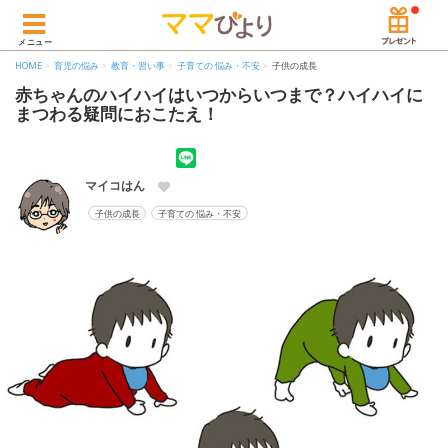
メニュー
HOME
育児の悩み
教育・習い事
子育ての 悩み・不安
子供の成長
赤ちゃんのハイハイはいつからいつまで？ハイハイに
まつわる疑問におこたえ！
マイコはん
子供の成長
子育ての 悩み・不安