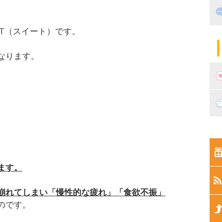
出
住
・T（スイート）です。
マ
子
なります。
妊
妊
新
生
ます。
生
崩れてしまい「慢性的な疲れ」「食欲不振」
のです。
生