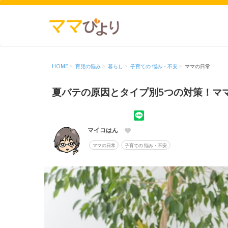
HOME
育児の悩み
暮らし
子育ての 悩み・不安
ママの日常
夏バテの原因とタイプ別5つの対策！マ
マイコはん
ママの日常
子育ての 悩み・不安