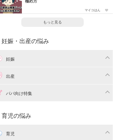
極め方
マイコはん
もっと見る
妊娠・出産の悩み
妊娠
わり
妊娠中の体重管理
出産
娠中の食事
妊娠中の病気
産準備
戌の日・安産祈願
パパ向け特集
娠中の補助金・費用
双子
痛・出産
命名・名づけ
パ向け特集
育児の悩み
コー写真
マタニティウェア
後ダイエット
育児
娠