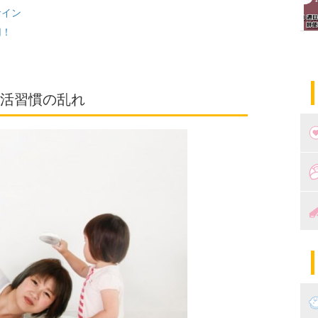
サイン
切！
活習慣の乱れ
つ
妊
出
妊
陣
パ
エ
産
妊