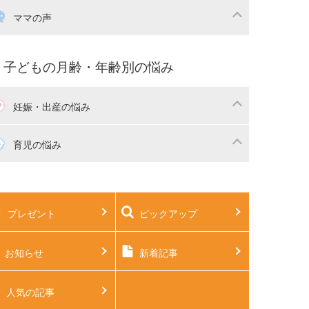
産祝い・内祝い
宅購入
育児中の補助金・費用
ママの声
マの仕事（保活・復職）
家計管理・マネー
育てコラム
子育ての悩み・不安
子どもの月齢・年齢別の悩み
妊娠・出産の悩み
活
妊娠初期（0～4ヶ月）
育児の悩み
娠中期（5～7ヶ月）
妊娠後期（8ヶ月〜出産）
生児
生後1ヶ月
プレゼント
ピックアップ
後2ヶ月
生後3ヶ月
後4ヶ月
生後5ヶ月
お知らせ
新着記事
後6ヶ月
生後7ヶ月
人気の記事