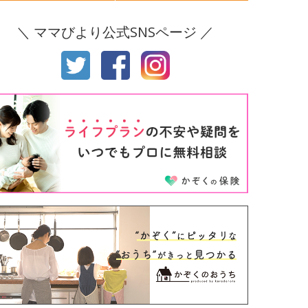
後8ヶ月
生後9ヶ月
＼ ママびより公式SNSページ ／
後10ヶ月
生後11ヶ月
才
2才
才
4才
才
6才