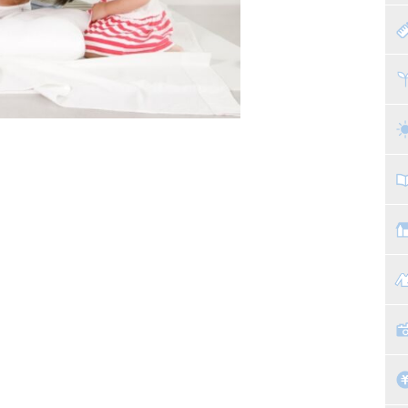
赤
寝
離
ト
乳
子
抱
教
幼
マ
絵
家
子
掃
漫