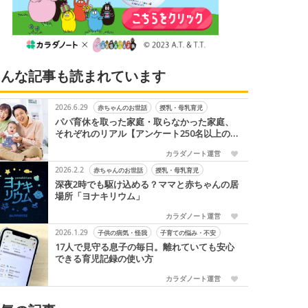
こんな記事も読まれています
2026.6.29
赤ちゃんのお世話
授乳・母乳育児
パパ育休を取った家庭・取らなかった家庭、
それぞれのリアル【アンケート250名以上の
声】
カラダノート運営
2026.2.2
赤ちゃんのお世話
授乳・母乳育児
深夜2時でも駆け込める？ママと赤ちゃんの居
場所「ヨナキリウム」
カラダノート運営
2026.1.29
子供の病気・怪我
子育ての悩み・不安
17人で見守る息子の毎日。離れていても安心
できる育児記録の使い方
カラダノート運営