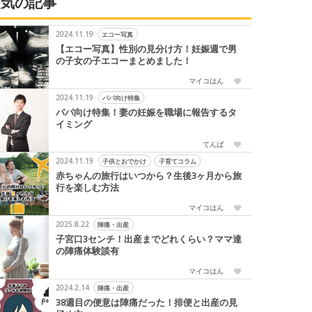
人気の記事
2024.11.19
エコー写真
【エコー写真】性別の見分け方！妊娠週で男
の子女の子エコーまとめました！
マイコはん
2024.11.19
パパ向け特集
パパ向け特集！妻の妊娠を職場に報告するタ
イミング
てんぱ
2024.11.19
子供とおでかけ
子育てコラム
赤ちゃんの旅行はいつから？生後3ヶ月から旅
行を楽しむ方法
マイコはん
2025.8.22
陣痛・出産
子宮口3センチ！出産までどれくらい？ママ達
の陣痛体験談有
マイコはん
2024.2.14
陣痛・出産
38週目の便意は陣痛だった！排便と出産の見