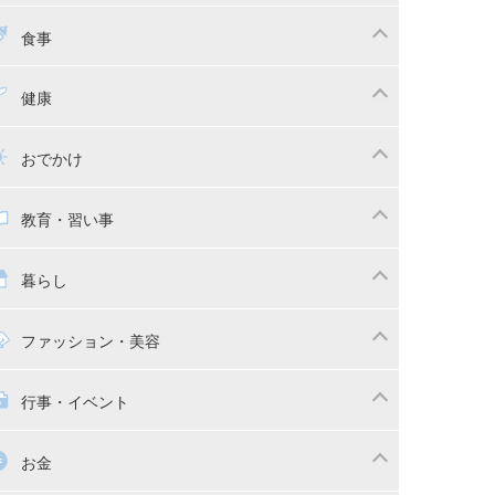
ちゃんのお世話
授乳・母乳育児
食事
かしつけ
断乳・卒乳
乳食
幼児食
健康
イトレ
育児グッズ
幼児健診・予防接種
子供の病気・怪我
おでかけ
供とおでかけ
ベビーカー
教育・習い事
っこ紐
育・習い事
子供の成長
暮らし
稚園
保育園
マの日常
時短家事
ファッション・美容
本
おもちゃ・あそび
族関係・夫婦関係
収納・整理術
供の服・ファッション
行事・イベント
除
画
子供のお祝い・行事
お金