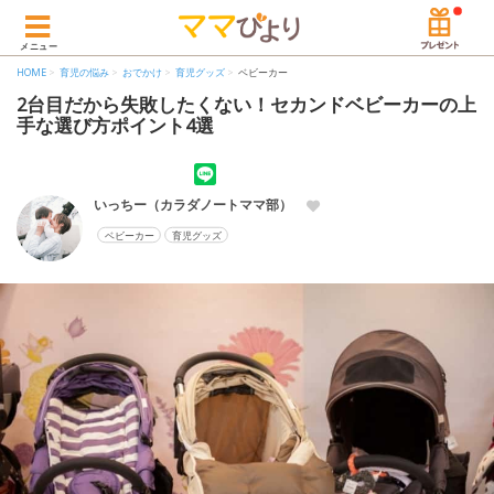
メニュー
HOME
育児の悩み
おでかけ
育児グッズ
ベビーカー
2台目だから失敗したくない！セカンドベビーカーの上
手な選び方ポイント4選
いっちー（カラダノートママ部）
ベビーカー
育児グッズ