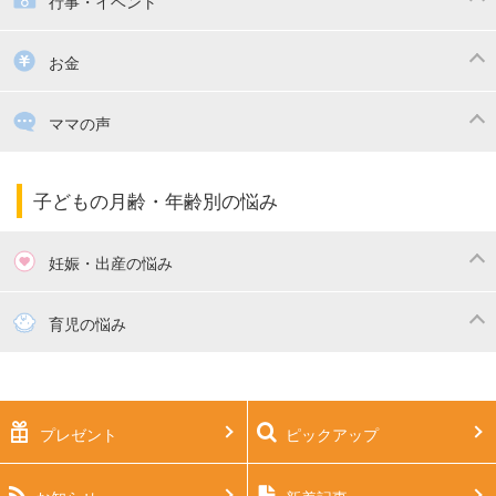
行事・イベント
掃除
漫画
子供のお祝い・行事
お金
出産祝い・内祝い
住宅購入
育児中の補助金・費用
ママの声
ママの仕事（保活・復職）
家計管理・マネー
子育てコラム
子育ての悩み・不安
子どもの月齢・年齢別の悩み
妊娠・出産の悩み
妊活
妊娠初期（0～4ヶ月）
育児の悩み
妊娠中期（5～7ヶ月）
妊娠後期（8ヶ月〜出産）
新生児
生後1ヶ月
プレゼント
ピックアップ
生後2ヶ月
生後3ヶ月
生後4ヶ月
生後5ヶ月