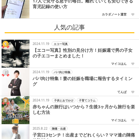
17人で見守る息子の毎日。離れていても安心できる
育児記録の使い方
カラダノート運営
人気の記事
2024.11.19
エコー写真
【エコー写真】性別の見分け方！妊娠週で男の子女
の子エコーまとめました！
マイコはん
2024.11.19
パパ向け特集
パパ向け特集！妻の妊娠を職場に報告するタイミン
グ
てんぱ
2024.11.19
子供とおでかけ
子育てコラム
赤ちゃんの旅行はいつから？生後3ヶ月から旅行を楽
しむ方法
マイコはん
2025.8.22
陣痛・出産
子宮口3センチ！出産までどれくらい？ママ達の陣痛