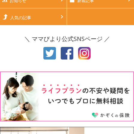
お知らせ
新着記事
生後6ヶ月
生後7ヶ月
人気の記事
生後8ヶ月
生後9ヶ月
＼ ママびより公式SNSページ ／
生後10ヶ月
生後11ヶ月
1才
2才
3才
4才
5才
6才