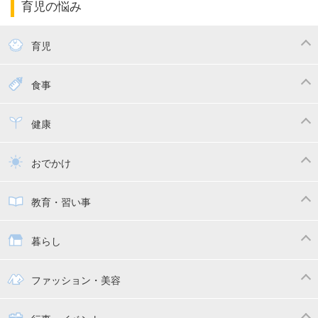
育児の悩み
エコー写真
マタニティウェア
産後ダイエット
育児
妊娠
赤ちゃんのお世話
授乳・母乳育児
食事
寝かしつけ
断乳・卒乳
離乳食
幼児食
健康
トイトレ
育児グッズ
乳幼児健診・予防接種
子供の病気・怪我
おでかけ
子供とおでかけ
ベビーカー
教育・習い事
抱っこ紐
教育・習い事
子供の成長
暮らし
幼稚園
保育園
ママの日常
時短家事
ファッション・美容
絵本
おもちゃ・あそび
家族関係・夫婦関係
収納・整理術
子供の服・ファッション