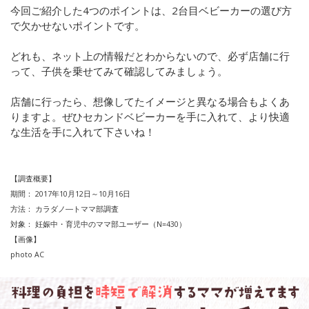
今回ご紹介した4つのポイントは、2台目ベビーカーの選び方
で欠かせないポイントです。
どれも、ネット上の情報だとわからないので、必ず店舗に行
って、子供を乗せてみて確認してみましょう。
店舗に行ったら、想像してたイメージと異なる場合もよくあ
りますよ。ぜひセカンドベビーカーを手に入れて、より快適
な生活を手に入れて下さいね！
【調査概要】
期間：
2017
年
10
月
12
日～
10
月
16
日
方法：
カラダノ―トママ部調査
対象：
妊娠中・育児中のママ部ユーザー（
N=430
）
【画像】
photo AC