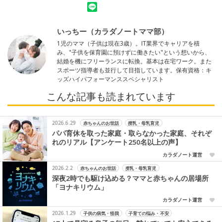
いっちー（カラダノートママ部）
1児のママ（子供は現在3歳）。IT業界でキャリアを積
み、"子供を保育園に預けずに働きたい"という想いから、
結婚を機にフリーランスに転換。基本は在宅ワーク。また
スポーツ指導者も並行して目指しています。保有資格：キ
ッズハイパフォーマンススペシャリスト
こんな記事も読まれています
2026.6.29
赤ちゃんのお世話
授乳・母乳育児
パパ育休を取った家庭・取らなかった家庭、それぞ
れのリアル【アンケート250名以上の声】
カラダノート運営
2026.2.2
赤ちゃんのお世話
授乳・母乳育児
深夜2時でも駆け込める？ママと赤ちゃんの居場所
「ヨナキリウム」
カラダノート運営
2026.1.29
子供の病気・怪我
子育ての悩み・不安