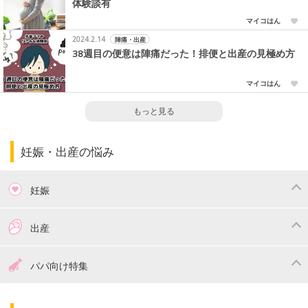
体験談有
マイコはん
2024.2.14
陣痛・出産
38週目の便意は陣痛だった！排便と出産の見極め方
マイコはん
もっと見る
妊娠・出産の悩み
妊娠
つわり
妊娠中の体重管理
出産
妊娠中の食事
妊娠中の病気
出産準備
戌の日・安産祈願
パパ向け特集
妊娠中の補助金・費用
双子
陣痛・出産
命名・名づけ
パパ向け特集