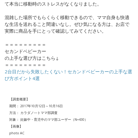
て本当に移動時のストレスがなくなりました。
混雑した場所でもらくらく移動できるので、ママ自身も快適
な生活を送れること間違いなし。ぜひ気になる方は、お店で
実際に商品を手にとって確認してみてください。
＝＝＝＝＝＝＝＝＝
セカンドベビーカー
の上手な選び方はこちら↓
＝＝＝＝＝＝＝＝＝
2台目だから失敗したくない！セカンドベビーカーの上手な選
び方ポイント4選
【調査概要】
期間：
2017
年
10
月
12
日～
10
月
16
日
方法：
カラダノ―トママ部調査
対象：
妊娠中・育児中のママ部ユーザー（
N=430
）
【画像】
photo AC