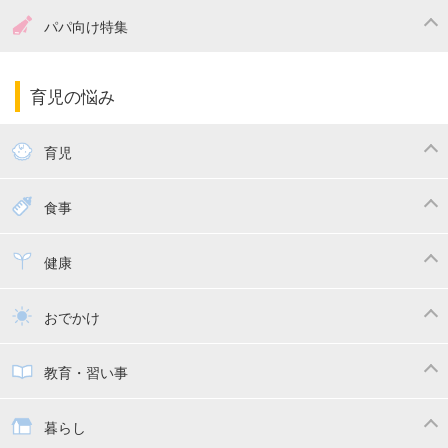
妊娠中の食事
妊娠中の病気
出産準備
戌の日・安産祈願
パパ向け特集
妊娠中の補助金・費用
双子
陣痛・出産
命名・名づけ
パパ向け特集
育児の悩み
エコー写真
マタニティウェア
産後ダイエット
育児
妊娠
赤ちゃんのお世話
授乳・母乳育児
食事
寝かしつけ
断乳・卒乳
離乳食
幼児食
健康
トイトレ
育児グッズ
乳幼児健診・予防接種
子供の病気・怪我
おでかけ
子供とおでかけ
ベビーカー
教育・習い事
抱っこ紐
教育・習い事
子供の成長
暮らし