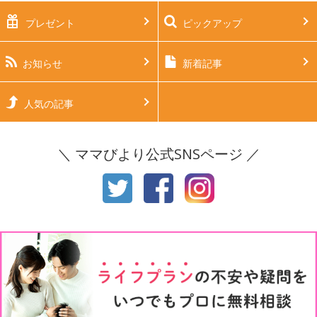
プレゼント
ピックアップ
生後2ヶ月
生後3ヶ月
生後4ヶ月
生後5ヶ月
お知らせ
新着記事
生後6ヶ月
生後7ヶ月
人気の記事
生後8ヶ月
生後9ヶ月
＼ ママびより公式SNSページ ／
生後10ヶ月
生後11ヶ月
1才
2才
3才
4才
5才
6才