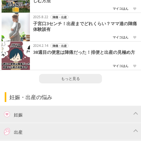
しむ方法
マイコはん
2025.8.22
陣痛・出産
子宮口3センチ！出産までどれくらい？ママ達の陣痛
体験談有
マイコはん
2024.2.14
陣痛・出産
38週目の便意は陣痛だった！排便と出産の見極め方
マイコはん
もっと見る
妊娠・出産の悩み
妊娠
つわり
妊娠中の体重管理
出産