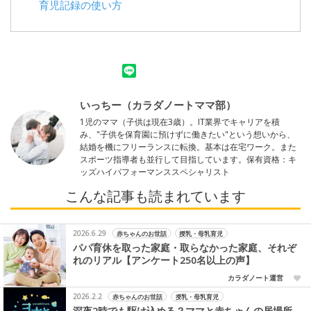
育児記録の使い方
いっちー（カラダノートママ部）
1児のママ（子供は現在3歳）。IT業界でキャリアを積
み、"子供を保育園に預けずに働きたい"という想いから、
結婚を機にフリーランスに転換。基本は在宅ワーク。また
スポーツ指導者も並行して目指しています。保有資格：キ
ッズハイパフォーマンススペシャリスト
こんな記事も読まれています
2026.6.29
赤ちゃんのお世話
授乳・母乳育児
パパ育休を取った家庭・取らなかった家庭、それぞ
れのリアル【アンケート250名以上の声】
カラダノート運営
2026.2.2
赤ちゃんのお世話
授乳・母乳育児
深夜2時でも駆け込める？ママと赤ちゃんの居場所