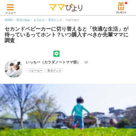
メニュー
HOME
育児の悩み
おでかけ
育児グッズ
ベビーカー
セカンドベビーカーに切り替えると「快適な生活」が
待っているってホント？いつ購入すべきか先輩ママに
調査
いっちー（カラダノートママ部）
ベビーカー
育児グッズ