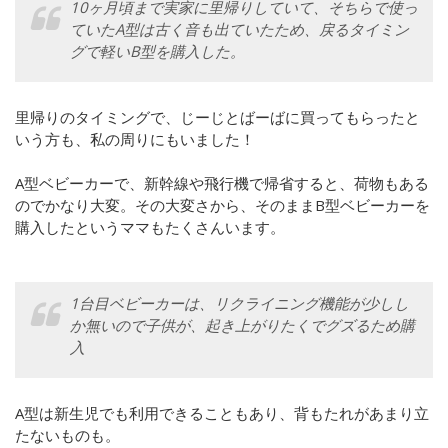
10ヶ月頃まで実家に里帰りしていて、そちらで使っ
ていたA型は古く音も出ていたため、戻るタイミン
グで軽いB型を購入した。
里帰りのタイミングで、じーじとばーばに買ってもらったと
いう方も、私の周りにもいました！
A型ベビーカーで、新幹線や飛行機で帰省すると、荷物もある
のでかなり大変。その大変さから、そのままB型ベビーカーを
購入したというママもたくさんいます。
1台目ベビーカーは、リクライニング機能が少しし
か無いので子供が、起き上がりたくでグズるため購
入
A型は新生児でも利用できることもあり、背もたれがあまり立
たないものも。