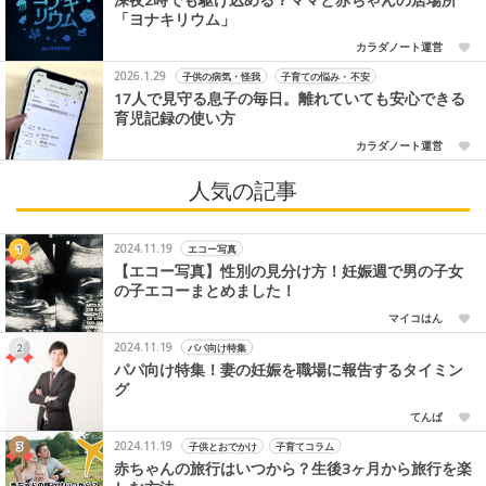
「ヨナキリウム」
カラダノート運営
2026.1.29
子供の病気・怪我
子育ての悩み・不安
17人で見守る息子の毎日。離れていても安心できる
育児記録の使い方
カラダノート運営
人気の記事
2024.11.19
エコー写真
【エコー写真】性別の見分け方！妊娠週で男の子女
の子エコーまとめました！
マイコはん
2024.11.19
パパ向け特集
パパ向け特集！妻の妊娠を職場に報告するタイミン
グ
てんぱ
2024.11.19
子供とおでかけ
子育てコラム
赤ちゃんの旅行はいつから？生後3ヶ月から旅行を楽