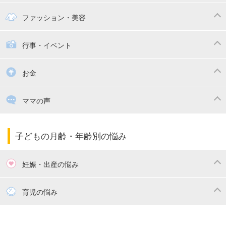
幼稚園
保育園
ママの日常
時短家事
ファッション・美容
絵本
おもちゃ・あそび
家族関係・夫婦関係
収納・整理術
子供の服・ファッション
行事・イベント
掃除
漫画
子供のお祝い・行事
お金
出産祝い・内祝い
住宅購入
育児中の補助金・費用
ママの声
ママの仕事（保活・復職）
家計管理・マネー
子育てコラム
子育ての悩み・不安
子どもの月齢・年齢別の悩み
妊娠・出産の悩み
妊活
妊娠初期（0～4ヶ月）
育児の悩み
妊娠中期（5～7ヶ月）
妊娠後期（8ヶ月〜出産）
新生児
生後1ヶ月