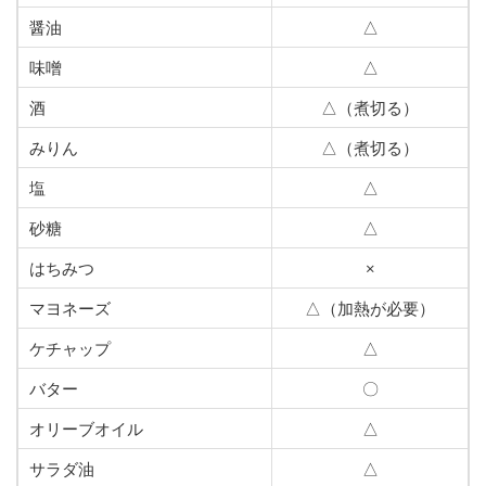
醤油
△
味噌
△
酒
△（煮切る）
みりん
△（煮切る）
塩
△
砂糖
△
はちみつ
×
マヨネーズ
△（加熱が必要）
ケチャップ
△
バター
〇
オリーブオイル
△
サラダ油
△