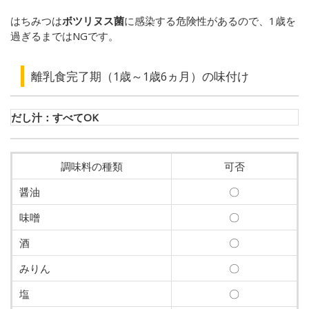
はちみつは
ボツリヌス菌
に感染する危険性があるので、1歳を
過ぎるまではNGです。
離乳食完了期（1歳～1歳6ヵ月）の味付け
だし汁：すべてOK
調味料の種類
可否
醤油
〇
味噌
〇
酒
〇
みりん
〇
塩
〇