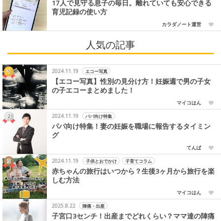
17人で見守る息子の毎日。離れていても安心できる
育児記録の使い方
カラダノート運営
人気の記事
2024.11.19
エコー写真
【エコー写真】性別の見分け方！妊娠週で男の子女
の子エコーまとめました！
マイコはん
2024.11.19
パパ向け特集
パパ向け特集！妻の妊娠を職場に報告するタイミン
グ
てんぱ
2024.11.19
子供とおでかけ
子育てコラム
赤ちゃんの旅行はいつから？生後3ヶ月から旅行を楽
しむ方法
マイコはん
2025.8.22
陣痛・出産
子宮口3センチ！出産までどれくらい？ママ達の陣痛