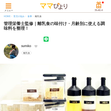
メニュー
HOME
育児の悩み
食事
離乳食
管理栄養士監修｜離乳食の味付け・月齢別に使える調
味料を整理！
sumiko
離乳食