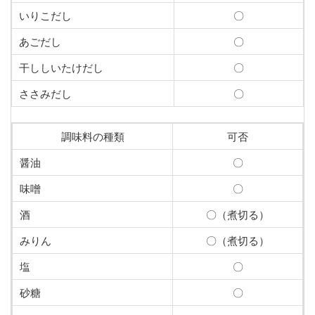
いりこだし
〇
あごだし
〇
干ししいたけだし
〇
ささみだし
〇
調味料の種類
可否
醤油
〇
味噌
〇
酒
〇（煮切る）
みりん
〇（煮切る）
塩
〇
砂糖
〇