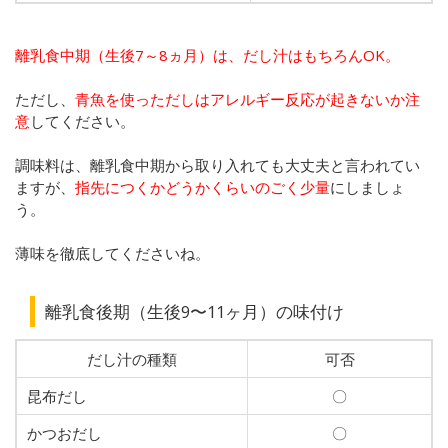
離乳食中期（生後7～8ヵ月）は、だし汁はもちろんOK。
ただし、
青魚を使っただしはアレルギー反応が起きないか注
意
してください。
調味料は、離乳食中期から取り入れても大丈夫と言われてい
ますが、
指先につくかどうかくらいのごく少量
にしましょ
う。
薄味を徹底してくださいね。
離乳食後期（生後9〜11ヶ月）の味付け
だし汁の種類
可否
昆布だし
〇
かつおだし
〇