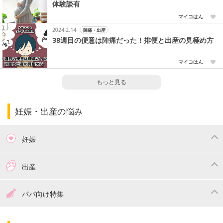
体験談有
マイコはん
2024.2.14
陣痛・出産
38週目の便意は陣痛だった！排便と出産の見極め方
マイコはん
もっと見る
妊娠・出産の悩み
妊娠
つわり
妊娠中の体重管理
出産
妊娠中の食事
妊娠中の病気
出産準備
戌の日・安産祈願
パパ向け特集
妊娠中の補助金・費用
双子
陣痛・出産
命名・名づけ
パパ向け特集