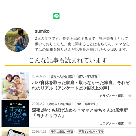
sumiko
2児のママです。長男を出産するまで、管理栄養士として
働いておりました。食に関することはもちろん、ママなら
ではの情報を盛り込んだ記事をお届けしたいと思います。
こんな記事も読まれています
2026.6.29
赤ちゃんのお世話
授乳・母乳育児
パパ育休を取った家庭・取らなかった家庭、それぞ
れのリアル【アンケート250名以上の声】
カラダノート運営
2026.2.2
赤ちゃんのお世話
授乳・母乳育児
深夜2時でも駆け込める？ママと赤ちゃんの居場所
「ヨナキリウム」
カラダノート運営
2026.1.29
子供の病気・怪我
子育ての悩み・不安