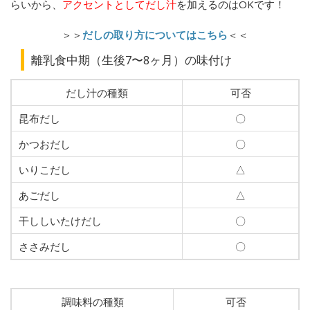
らいから、
アクセントとしてだし汁
を加えるのはOKです！
＞＞
だしの取り方についてはこちら
＜＜
離乳食中期（生後7〜8ヶ月）の味付け
だし汁の種類
可否
昆布だし
〇
かつおだし
〇
いりこだし
△
あごだし
△
干ししいたけだし
〇
ささみだし
〇
調味料の種類
可否