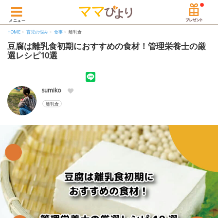
メニュー
HOME
育児の悩み
食事
離乳食
豆腐は離乳食初期におすすめの食材！管理栄養士の厳
選レシピ10選
sumiko
離乳食