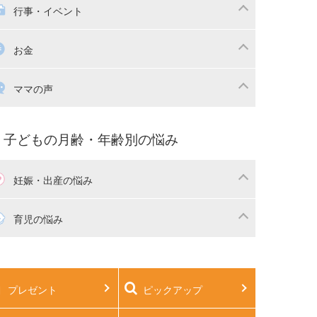
本
おもちゃ・あそび
族関係・夫婦関係
収納・整理術
供の服・ファッション
行事・イベント
除
画
子供のお祝い・行事
お金
産祝い・内祝い
宅購入
育児中の補助金・費用
ママの声
マの仕事（保活・復職）
家計管理・マネー
育てコラム
子育ての悩み・不安
子どもの月齢・年齢別の悩み
妊娠・出産の悩み
活
妊娠初期（0～4ヶ月）
育児の悩み
娠中期（5～7ヶ月）
妊娠後期（8ヶ月〜出産）
生児
生後1ヶ月
プレゼント
ピックアップ
後2ヶ月
生後3ヶ月