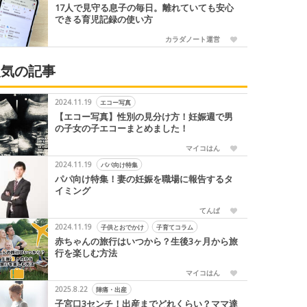
17人で見守る息子の毎日。離れていても安心
できる育児記録の使い方
カラダノート運営
人気の記事
2024.11.19
エコー写真
【エコー写真】性別の見分け方！妊娠週で男
の子女の子エコーまとめました！
マイコはん
2024.11.19
パパ向け特集
パパ向け特集！妻の妊娠を職場に報告するタ
イミング
てんぱ
2024.11.19
子供とおでかけ
子育てコラム
赤ちゃんの旅行はいつから？生後3ヶ月から旅
行を楽しむ方法
マイコはん
2025.8.22
陣痛・出産
子宮口3センチ！出産までどれくらい？ママ達