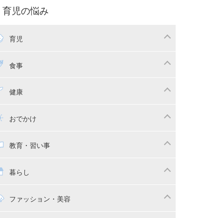
パ向け特集
育児の悩み
コー写真
マタニティウェア
後ダイエット
育児
娠
ちゃんのお世話
授乳・母乳育児
食事
かしつけ
断乳・卒乳
乳食
幼児食
健康
イトレ
育児グッズ
幼児健診・予防接種
子供の病気・怪我
おでかけ
供とおでかけ
ベビーカー
教育・習い事
っこ紐
育・習い事
子供の成長
暮らし
稚園
保育園
マの日常
時短家事
ファッション・美容