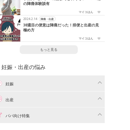
の陣痛体験談有
マイコはん
2024.2.14
陣痛・出産
38週目の便意は陣痛だった！排便と出産の見
極め方
マイコはん
もっと見る
妊娠・出産の悩み
妊娠
わり
妊娠中の体重管理
出産
娠中の食事
妊娠中の病気
産準備
戌の日・安産祈願
パパ向け特集
娠中の補助金・費用
双子
痛・出産
命名・名づけ