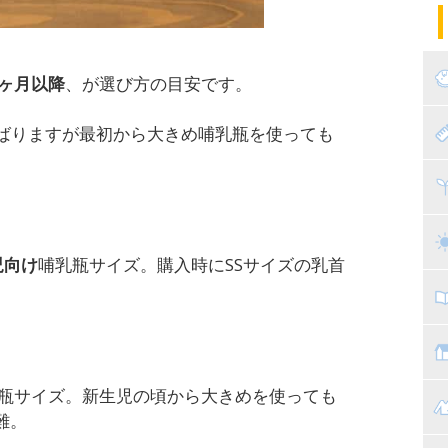
パ
エ
産
ヶ月以降
、が選び方の目安です。
妊
赤
ばりますが最初から大きめ哺乳瓶を使っても
寝
離
ト
乳
児向け
哺乳瓶サイズ。購入時に
SS
サイズの乳首
子
抱
教
瓶サイズ。新生児の頃から大きめを使っても
幼
マ
難。