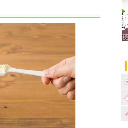
つ
妊
出
妊
陣