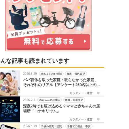
こんな記事も読まれています
2026.6.29
赤ちゃんのお世話
授乳・母乳育児
パパ育休を取った家庭・取らなかった家庭、
それぞれのリアル【アンケート250名以上の
声】
カラダノート運営
2026.2.2
赤ちゃんのお世話
授乳・母乳育児
深夜2時でも駆け込める？ママと赤ちゃんの居
場所「ヨナキリウム」
カラダノート運営
2026.1.29
子供の病気・怪我
子育ての悩み・不安