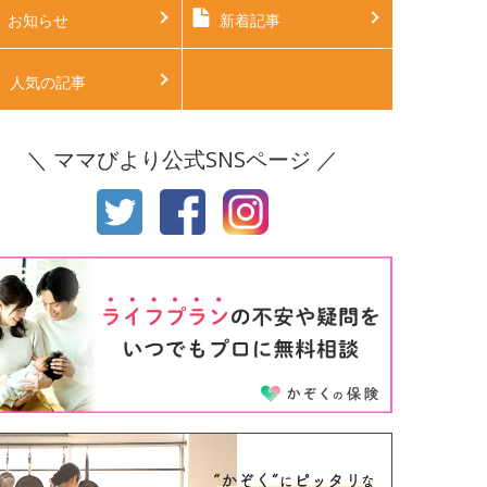
後4ヶ月
生後5ヶ月
お知らせ
新着記事
後6ヶ月
生後7ヶ月
人気の記事
後8ヶ月
生後9ヶ月
＼ ママびより公式SNSページ ／
後10ヶ月
生後11ヶ月
才
2才
才
4才
才
6才