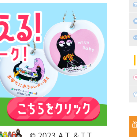
絵
家
子
掃
漫
出
住
マ
子
妊
妊
新
生