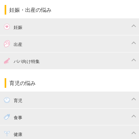
妊娠・出産の悩み
妊娠
つわり
妊娠中の体重管理
出産
妊娠中の食事
妊娠中の病気
出産準備
戌の日・安産祈願
パパ向け特集
妊娠中の補助金・費用
双子
陣痛・出産
命名・名づけ
パパ向け特集
育児の悩み
エコー写真
マタニティウェア
産後ダイエット
育児
妊娠
赤ちゃんのお世話
授乳・母乳育児
食事
寝かしつけ
断乳・卒乳
離乳食
幼児食
健康