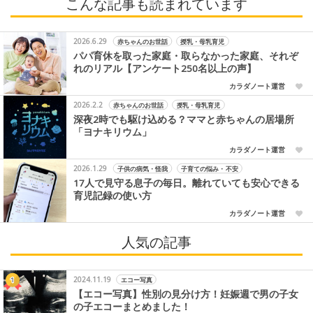
こんな記事も読まれています
2026.6.29
赤ちゃんのお世話
授乳・母乳育児
パパ育休を取った家庭・取らなかった家庭、それぞ
れのリアル【アンケート250名以上の声】
カラダノート運営
2026.2.2
赤ちゃんのお世話
授乳・母乳育児
深夜2時でも駆け込める？ママと赤ちゃんの居場所
「ヨナキリウム」
カラダノート運営
2026.1.29
子供の病気・怪我
子育ての悩み・不安
17人で見守る息子の毎日。離れていても安心できる
育児記録の使い方
カラダノート運営
人気の記事
2024.11.19
エコー写真
【エコー写真】性別の見分け方！妊娠週で男の子女
の子エコーまとめました！