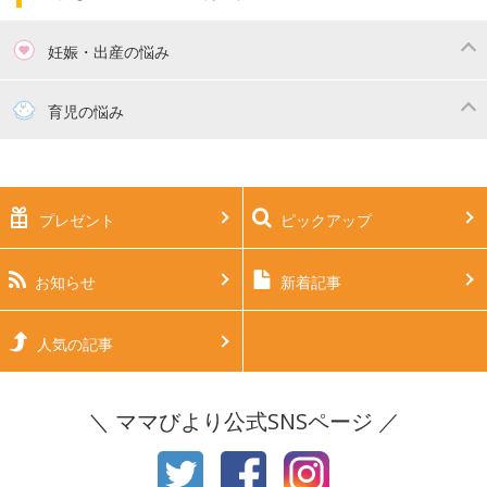
妊娠・出産の悩み
妊活
妊娠初期（0～4ヶ月）
育児の悩み
妊娠中期（5～7ヶ月）
妊娠後期（8ヶ月〜出産）
新生児
生後1ヶ月
プレゼント
ピックアップ
生後2ヶ月
生後3ヶ月
生後4ヶ月
生後5ヶ月
お知らせ
新着記事
生後6ヶ月
生後7ヶ月
人気の記事
生後8ヶ月
生後9ヶ月
＼ ママびより公式SNSページ ／
生後10ヶ月
生後11ヶ月