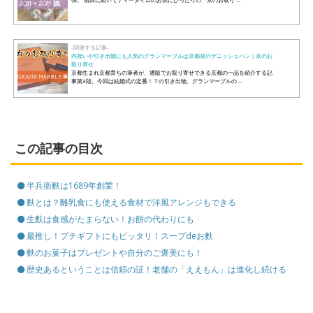
-関連する記事-
内祝いや引き出物にも人気のグランマーブルは京都発のデニッシュパン｜京のお
取り寄せ
京都生まれ京都育ちの筆者が、通販でお取り寄せできる京都の一品を紹介する記
事第3段。今回は結婚式の定番！？の引き出物、グランマーブルの ...
この記事の目次
半兵衛麩は1689年創業！
麩とは？離乳食にも使える食材で洋風アレンジもできる
生麩は食感がたまらない！お餅の代わりにも
最推し！プチギフトにもピッタリ！スープdeお麩
麩のお菓子はプレゼントや自分のご褒美にも！
歴史あるということは信頼の証！老舗の「ええもん」は進化し続ける