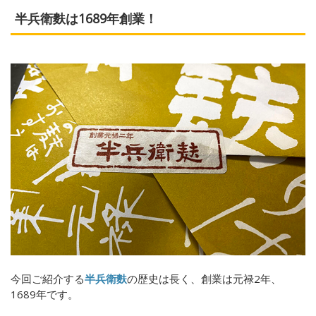
半兵衛麩は1689年創業！
今回ご紹介する
半兵衛麩
の歴史は長く、創業は元禄2年、
1689年です。