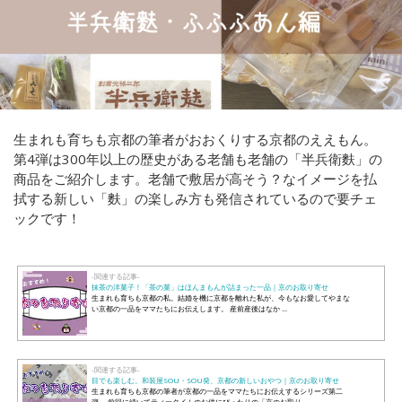
生まれも育ちも京都の筆者がおおくりする京都のええもん。
第4弾は300年以上の歴史がある老舗も老舗の「半兵衛麩」の
商品をご紹介します。老舗で敷居が高そう？なイメージを払
拭する新しい「麩」の楽しみ方も発信されているので要チェ
ックです！
-関連する記事-
抹茶の洋菓子！「茶の菓」はほんまもんが詰まった一品｜京のお取り寄せ
生まれも育ちも京都の私。結婚を機に京都を離れた私が、今もなお愛してやまな
い京都の一品をママたちにお伝えします。 産前産後はなか ...
-関連する記事-
目でも楽しむ。和装屋SOU・SOU発、京都の新しいおやつ｜京のお取り寄せ
生まれも育ちも京都の筆者が京都の一品をママたちにお伝えするシリーズ第二
弾。 前回に続いてティータイムのお供にぴったりの「京のお取り ...