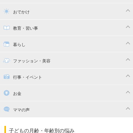
トイトレ
育児グッズ
乳幼児健診・予防接種
子供の病気・怪我
おでかけ
子供とおでかけ
ベビーカー
教育・習い事
抱っこ紐
教育・習い事
子供の成長
暮らし
幼稚園
保育園
ママの日常
時短家事
ファッション・美容
絵本
おもちゃ・あそび
家族関係・夫婦関係
収納・整理術
子供の服・ファッション
行事・イベント
掃除
漫画
子供のお祝い・行事
お金
出産祝い・内祝い
住宅購入
育児中の補助金・費用
ママの声
ママの仕事（保活・復職）
家計管理・マネー
子育てコラム
子育ての悩み・不安
子どもの月齢・年齢別の悩み