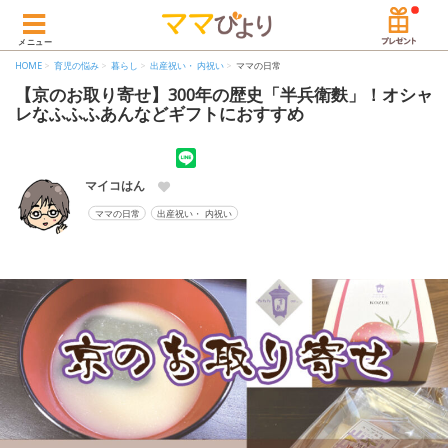
メニュー
HOME
育児の悩み
暮らし
出産祝い・ 内祝い
ママの日常
【京のお取り寄せ】300年の歴史「半兵衛麩」！オシャ
レなふふふあんなどギフトにおすすめ
マイコはん
ママの日常
出産祝い・ 内祝い