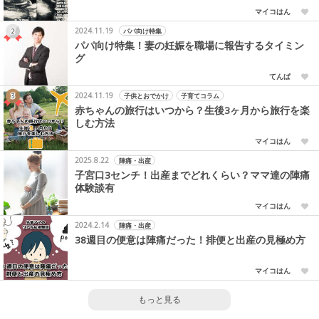
マイコはん
2024.11.19
パパ向け特集
パパ向け特集！妻の妊娠を職場に報告するタイミン
グ
てんぱ
2024.11.19
子供とおでかけ
子育てコラム
赤ちゃんの旅行はいつから？生後3ヶ月から旅行を楽
しむ方法
マイコはん
2025.8.22
陣痛・出産
子宮口3センチ！出産までどれくらい？ママ達の陣痛
体験談有
マイコはん
2024.2.14
陣痛・出産
38週目の便意は陣痛だった！排便と出産の見極め方
マイコはん
もっと見る