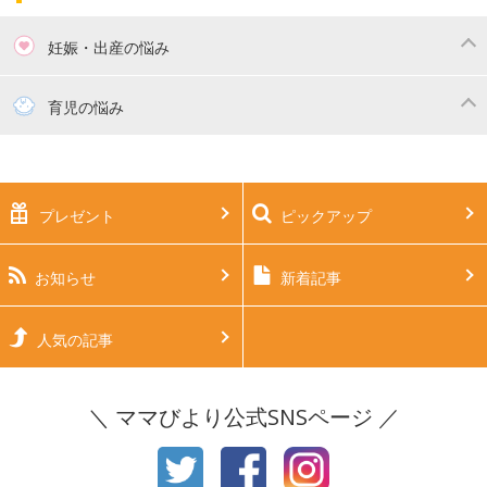
妊娠・出産の悩み
妊活
妊娠初期（0～4ヶ月）
育児の悩み
妊娠中期（5～7ヶ月）
妊娠後期（8ヶ月〜出産）
新生児
生後1ヶ月
プレゼント
ピックアップ
生後2ヶ月
生後3ヶ月
生後4ヶ月
生後5ヶ月
お知らせ
新着記事
生後6ヶ月
生後7ヶ月
人気の記事
生後8ヶ月
生後9ヶ月
＼ ママびより公式SNSページ ／
生後10ヶ月
生後11ヶ月