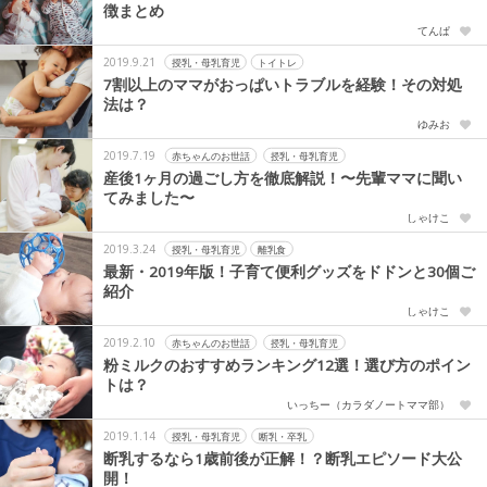
徴まとめ
てんぱ
2019.9.21
授乳・母乳育児
トイトレ
7割以上のママがおっぱいトラブルを経験！その対処
法は？
ゆみお
2019.7.19
赤ちゃんのお世話
授乳・母乳育児
産後1ヶ月の過ごし方を徹底解説！〜先輩ママに聞い
てみました〜
しゃけこ
2019.3.24
授乳・母乳育児
離乳食
最新・2019年版！子育て便利グッズをドドンと30個ご
紹介
しゃけこ
2019.2.10
赤ちゃんのお世話
授乳・母乳育児
粉ミルクのおすすめランキング12選！選び方のポイン
トは？
いっちー（カラダノートママ部）
2019.1.14
授乳・母乳育児
断乳・卒乳
断乳するなら1歳前後が正解！？断乳エピソード大公
開！