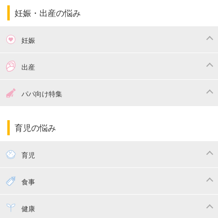
妊娠・出産の悩み
妊娠
つわり
妊娠中の体重管理
出産
妊娠中の食事
妊娠中の病気
出産準備
戌の日・安産祈願
パパ向け特集
妊娠中の補助金・費用
双子
陣痛・出産
命名・名づけ
パパ向け特集
育児の悩み
エコー写真
マタニティウェア
産後ダイエット
育児
妊娠
赤ちゃんのお世話
授乳・母乳育児
食事
寝かしつけ
断乳・卒乳
離乳食
幼児食
健康