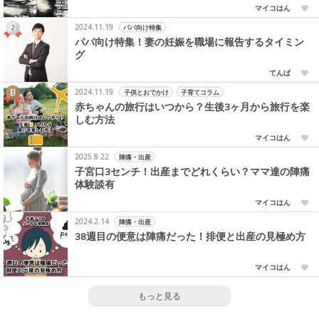
マイコはん
2024.11.19
パパ向け特集
パパ向け特集！妻の妊娠を職場に報告するタイミン
グ
てんぱ
2024.11.19
子供とおでかけ
子育てコラム
赤ちゃんの旅行はいつから？生後3ヶ月から旅行を楽
しむ方法
マイコはん
2025.8.22
陣痛・出産
子宮口3センチ！出産までどれくらい？ママ達の陣痛
体験談有
マイコはん
2024.2.14
陣痛・出産
38週目の便意は陣痛だった！排便と出産の見極め方
マイコはん
もっと見る