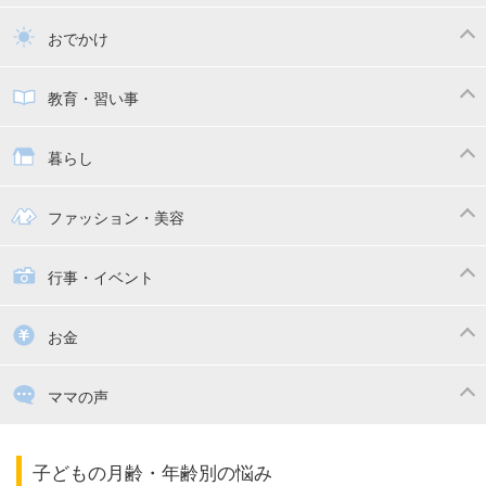
トイトレ
育児グッズ
乳幼児健診・予防接種
子供の病気・怪我
おでかけ
子供とおでかけ
ベビーカー
教育・習い事
抱っこ紐
教育・習い事
子供の成長
暮らし
幼稚園
保育園
ママの日常
時短家事
ファッション・美容
絵本
おもちゃ・あそび
家族関係・夫婦関係
収納・整理術
子供の服・ファッション
行事・イベント
掃除
漫画
子供のお祝い・行事
お金
出産祝い・内祝い
住宅購入
育児中の補助金・費用
ママの声
ママの仕事（保活・復職）
家計管理・マネー
子育てコラム
子育ての悩み・不安
子どもの月齢・年齢別の悩み