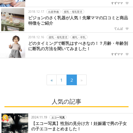
すずママ
2018.12.17
出産準備
授乳・母乳育児
ピジョンのさく乳器が人気！先輩ママの口コミと商品
特徴をご紹介
てんぱ
2018.12.16
授乳・母乳育児
断乳・卒乳
どのタイミングで断乳はすべきなの！？月齢・年齢別
に断乳の方法を聞いてみました！
すずママ
«
1
2
»
人気の記事
2024.11.19
エコー写真
【エコー写真】性別の見分け方！妊娠週で男の子女
の子エコーまとめました！