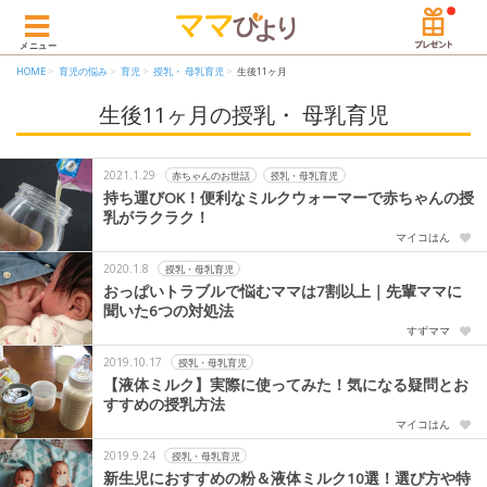
メニュー
HOME
育児の悩み
育児
授乳・ 母乳育児
生後11ヶ月
生後11ヶ月の授乳・ 母乳育児
2021.1.29
赤ちゃんのお世話
授乳・母乳育児
持ち運びOK！便利なミルクウォーマーで赤ちゃんの授
乳がラクラク！
マイコはん
2020.1.8
授乳・母乳育児
おっぱいトラブルで悩むママは7割以上｜先輩ママに
聞いた6つの対処法
すずママ
2019.10.17
授乳・母乳育児
【液体ミルク】実際に使ってみた！気になる疑問とお
すすめの授乳方法
マイコはん
2019.9.24
授乳・母乳育児
新生児におすすめの粉＆液体ミルク10選！選び方や特